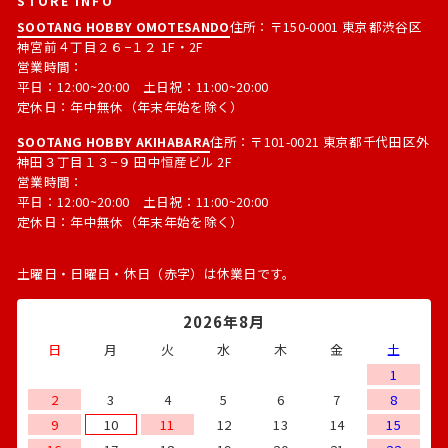
STORE INFO
SOOTANG HOBBY OMOTESANDO
住所：〒150-0001 東京都渋谷区
神宮前４丁目２６−１２ 1F・2F
営業時間：
平日：12:00~20:00 土日祝：11:00~20:00
定休日：年中無休（年末年始を除く）
SOOTANG HOBBY AKIHABARA
住所：〒101-0021 東京都千代田区外
神田３丁目１３−９ 田中恒産ビル 2F
営業時間：
平日：12:00~20:00 土日祝：11:00~20:00
定休日：年中無休（年末年始を除く）
土曜日・日曜日・休日（赤字）は休業日です。
2026年8月
日
月
火
水
木
金
土
1
2
3
4
5
6
7
8
9
10
11
12
13
14
15