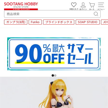
次
へ
お気に入り
ログイン
カート
メニュー
SEARCH
キ
ガンプラ(8月)
Funko
ブラインドボックス
SOAP STUDIO
JO
ー
ワ
ー
ド
検
索