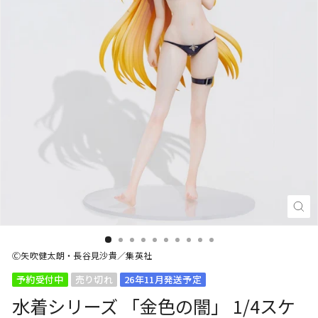
閉
じ
る
(E
Ⓒ矢吹健太朗・長谷見沙貴／集英社
予約受付中
売り切れ
26年11月発送予定
水着シリーズ 「金色の闇」 1/4スケ