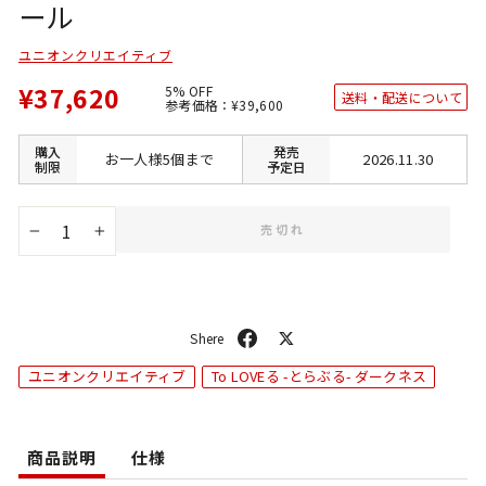
ール
ユニオンクリエイティブ
¥37,620
5% OFF
送料・配送について
通
SALE
参考価格：
¥39,600
常
価
価
格
格
購入
発売
お一人様5個まで
2026.11.30
制限
予定日
売切れ
−
+
シ
ポ
ェ
ス
ユニオンクリエイティブ
To LOVEる -とらぶる- ダークネス
ア
ト
商品説明
仕様