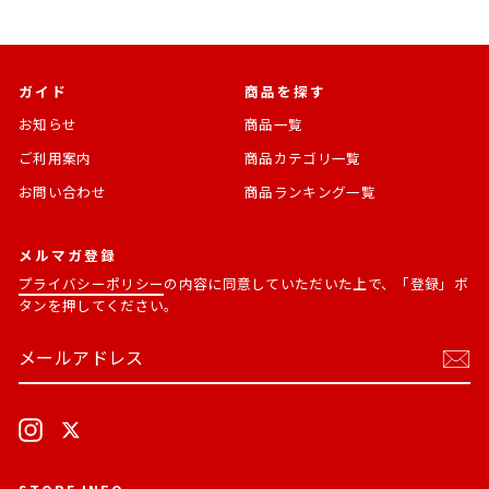
ガイド
商品を探す
お知らせ
商品一覧
ご利用案内
商品カテゴリ一覧
お問い合わせ
商品ランキング一覧
メルマガ登録
プライバシーポリシー
の内容に同意していただいた上で、「登録」ボ
タンを押してください。
メ
購
ー
読
ル
す
ア
る
ド
Instagram
X
レ
ス