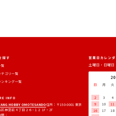
を探す
営業日カレンダ
土曜日・日曜日
一覧
カテゴリ一覧
2
ランキング一覧
日
月
火
2
3
4
RE INFO
9
10
11
ANG HOBBY OMOTESANDO
住所：〒150-0001 東京
区神宮前４丁目２６−１２ 1F・2F
16
17
18
時間：