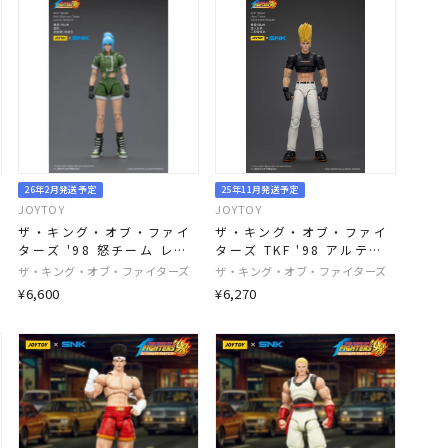
26年2月発送予定
25年11月発送予定
JOYTOY
JOYTOY
ザ・キング・オブ・ファイ
ザ・キング・オブ・ファイ
ターズ '98 怒チーム レオ
ターズ TKF '98 アルティ
ナ・ハイデルン 1/18スケ
メットマッチ 主人公チーム
ザ・キング・オブ・ファイターズ
ザ・キング・オブ・ファイターズ
ール
二階堂紅丸 1/18スケール
¥6,600
¥6,270