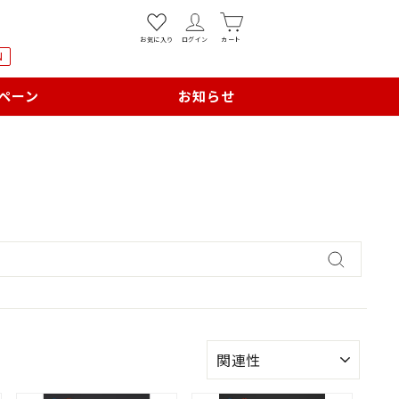
お気に入り
ログイン
カート
N
ペーン
お知らせ
キ
ー
ワ
ー
並
ド
び
検
替
え
索