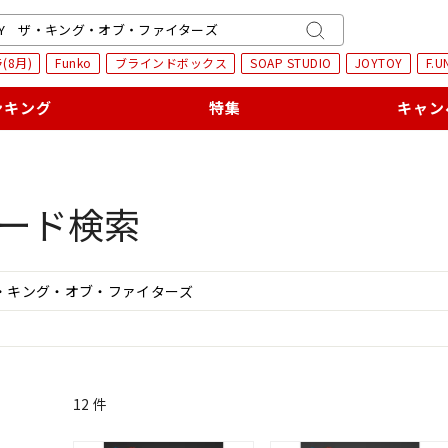
H
キ
(8月)
Funko
ブラインドボックス
SOAP STUDIO
JOYTOY
F.U
ー
ワ
ンキング
特集
キャン
ー
ド
検
索
ード検索
12 件