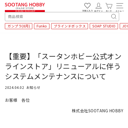
次
へ
お気に入り
ログイン
カート
メニュー
SEARCH
キ
ガンプラ(8月)
Funko
ブラインドボックス
SOAP STUDIO
JO
ー
ワ
ー
ド
検
【重要】「スータンホビー公式オン
索
ラインストア」リニューアルに伴う
システムメンテナンスについて
2024.04.02
お知らせ
お客様 各位
株式会社SOOTANG HOBBY