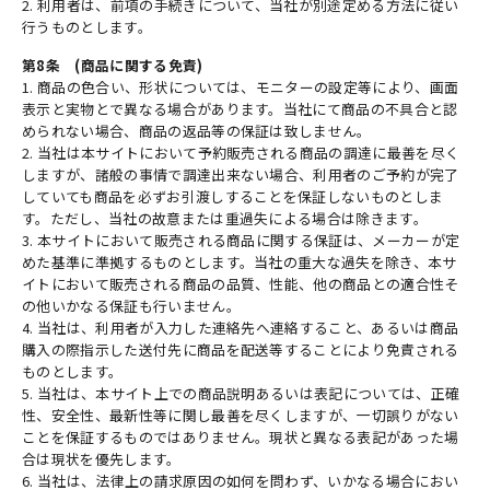
2. 利用者は、前項の手続きについて、当社が別途定める方法に従い
行うものとします。
第8条 (商品に関する免責)
1. 商品の色合い、形状については、モニターの設定等により、画面
表示と実物とで異なる場合があります。当社にて商品の不具合と認
められない場合、商品の返品等の保証は致しません。
2. 当社は本サイトにおいて予約販売される商品の調達に最善を尽く
しますが、諸般の事情で調達出来ない場合、利用者のご予約が完了
していても商品を必ずお引渡しすることを保証しないものとしま
す。ただし、当社の故意または重過失による場合は除きます。
3. 本サイトにおいて販売される商品に関する保証は、メーカーが定
めた基準に準拠するものとします。当社の重大な過失を除き、本サ
イトにおいて販売される商品の品質、性能、他の商品との適合性そ
の他いかなる保証も行いません。
4. 当社は、利用者が入力した連絡先へ連絡すること、あるいは商品
購入の際指示した送付先に商品を配送等することにより免責される
ものとします。
5. 当社は、本サイト上での商品説明あるいは表記については、正確
性、安全性、最新性等に関し最善を尽くしますが、一切誤りがない
ことを保証するものではありません。現状と異なる表記があった場
合は現状を優先します。
6. 当社は、法律上の請求原因の如何を問わず、いかなる場合におい