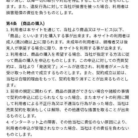
取り消し、以降一切の取引や対応を停止することができるものとし
ます。また、違反行為に対して当社が損害を被った場合、利用者は
損害賠償の責任を負うものとします。
第4条 (商品の購入)
1. 利用者は本サイトを通じて、当社より商品又はサービス(以下、
「商品」といいます)を購入する事が出来ます。本サイトの利用者は
成人(満20歳以上)に限られます。未成年の利用者は、親権者又は後
見人が承諾する場合に限り、本サイトを利用する事が出来ます。
2. 利用者は、商品の購入を希望する場合、当社が指定する方法に従
って商品の購入を申込むものとします。この申込に対しての売買契
約は、当社より「発送完了」メールが送信され、利用者がメールを
受け取った時点で成立するものとします。また、契約成立以前は、
当社は合理的理由をもって、契約を取り消すことが出来るものとし
ます。
3. 前項の規定に関わらず、商品の調達ができない場合や諸般の事情
で契約の申込に応じられなくなった場合、また本サイトの利用に関
して利用者による不正行為又は不適当な行為があった場合、当社は
売買契約を取消もしくは解除、その他適切な措置を取ることが出来
るものとします。
4. インターネット上の障害、その他当社に責任のない原因により、
利用者の申込が受理されなかった場合、当社はその責任を負わない
ものとします。