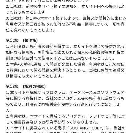
本サイトを終了することが出来るものとします。
2. 当社は、前項の本サイト終了の通知を、本サイト内への掲示によ
って行うものとします。
3. 当社は、第1項の本サイト終了によって、直接又は間接的に生じる
利用者又は第三者が被った如何なる不利益、損害について一切の責
任を負わないものとします。
第12条 (著作権)
1. 利用者は、権利者の許諾を得ずに、本サイトを通じて提供される
如何なる情報も、著作権法で認められる個人の私的複製等著作権の
制限規定範囲外での使用をすることは出来ないものとします。
2. 本条の規約に違反して問題が発生した場合、利用者は自己の責任
と費用において係る問題を解決するとともに、当社に何等の迷惑又
は損害を与えないものとします。
第13条 (権利の帰属)
1. 本サイトを構成するプログラム、データベース又はソフトウェア
等に関する各権利は、当社又はプログラム等の権利者に帰属するも
のであり、利用者は同権利等を侵害する行為を行ってはなりませ
ん。
2. 利用者は、本サイトを構成するプログラム、ソフトウェア等に対
して侵害行為及び改造行為等を行ってはなりません。
3. 本サイトに掲載されている商標「SOOTANG HOBBY」は、当社の