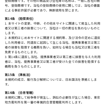
登録商標です。その他の商品及び会社等の名称は、一般に各社の商
号、登録商標です。当社の登録商標の使用に関しては、当社の書面
による事前許諾が必要であり、無断使用を禁じます。
第14条 (賠償責任)
1. 本サイトの変更、中断、その他本サイトに関連して発生した利用
者又は第三者の損害について、当社は一切の責任を負わないものと
します。
2. 本規約はじめ本サイトに関連する規約等、及び法令の定めに違反
した利用者は、同違反に起因して生じる当社、提携事業者又は第三
者の損害を賠償する義務を負い、如何なる場合も当社又は第三者を
免責するものとします。
3. 第14条に違反し当社、提携事業者又は第三者に損害を与えた利用
者は、当社、提携事業者又は第三者が受けた全ての損害を賠償する
義務を負うものとします。
第15条 (準拠法)
本規約の成立、履行及び解釈については、日本国法を準拠としま
す。
第16条 (合意管轄)
本規約に関して紛争等が発生し、訴訟の必要性が生じた場合、東京
地方裁判所を第一審の専属的合意管轄裁判所とします。