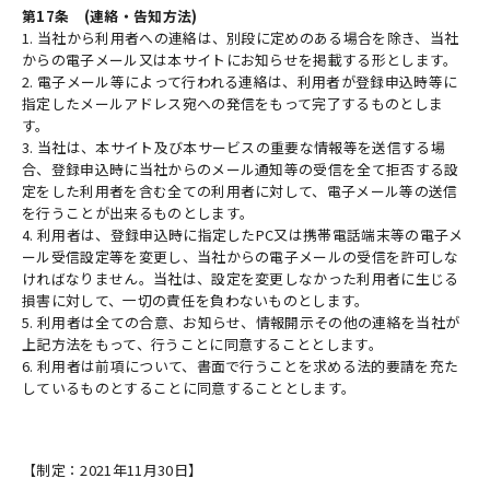
第17条 (連絡・告知方法)
1. 当社から利用者への連絡は、別段に定めのある場合を除き、当社
からの電子メール又は本サイトにお知らせを掲載する形とします。
2. 電子メール等によって行われる連絡は、利用者が登録申込時等に
指定したメールアドレス宛への発信をもって完了するものとしま
す。
3. 当社は、本サイト及び本サービスの重要な情報等を送信する場
合、登録申込時に当社からのメール通知等の受信を全て拒否する設
定をした利用者を含む全ての利用者に対して、電子メール等の送信
を行うことが出来るものとします。
4. 利用者は、登録申込時に指定したPC又は携帯電話端末等の電子メ
ール受信設定等を変更し、当社からの電子メールの受信を許可しな
ければなりません。当社は、設定を変更しなかった利用者に生じる
損害に対して、一切の責任を負わないものとします。
5. 利用者は全ての合意、お知らせ、情報開示その他の連絡を当社が
上記方法をもって、行うことに同意することとします。
6. 利用者は前項について、書面で行うことを求める法的要請を充た
しているものとすることに同意することとします。
【制定：2021年11月30日】