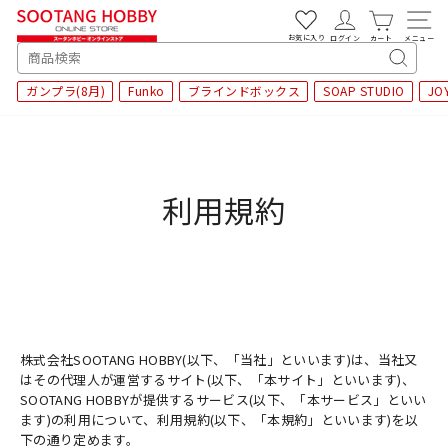
次
へ
お気に入り
ログイン
カート
メニュー
SEARCH
キ
ガンプラ(8月)
Funko
ブラインドボックス
SOAP STUDIO
JO
ー
ワ
ー
ド
検
利用規約
索
株式会社SOOTANG HOBBY(以下、「当社」といいます)は、当社又
はその代理人が運営するサイト(以下、「本サイト」といいます)、
SOOTANG HOBBYが提供するサービス(以下、「本サービス」といい
ます)の利用について、利用規約(以下、「本規約」といいます)を以
下の通り定めます。