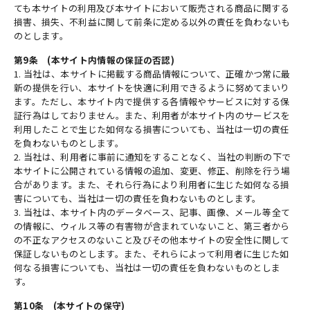
ても本サイトの利用及び本サイトにおいて販売される商品に関する
損害、損失、不利益に関して前条に定める以外の責任を負わないも
のとします。
第9条 (本サイト内情報の保証の否認)
1. 当社は、本サイトに掲載する商品情報について、正確かつ常に最
新の提供を行い、本サイトを快適に利用できるように努めてまいり
ます。ただし、本サイト内で提供する各情報やサービスに対する保
証行為はしておりません。また、利用者が本サイト内のサービスを
利用したことで生じた如何なる損害についても、当社は一切の責任
を負わないものとします。
2. 当社は、利用者に事前に通知をすることなく、当社の判断の下で
本サイトに公開されている情報の追加、変更、修正、削除を行う場
合があります。また、それら行為により利用者に生じた如何なる損
害についても、当社は一切の責任を負わないものとします。
3. 当社は、本サイト内のデータベース、記事、画像、メール等全て
の情報に、ウィルス等の有害物が含まれていないこと、第三者から
の不正なアクセスのないこと及びその他本サイトの安全性に関して
保証しないものとします。また、それらによって利用者に生じた如
何なる損害についても、当社は一切の責任を負わないものとしま
す。
第10条 (本サイトの保守)