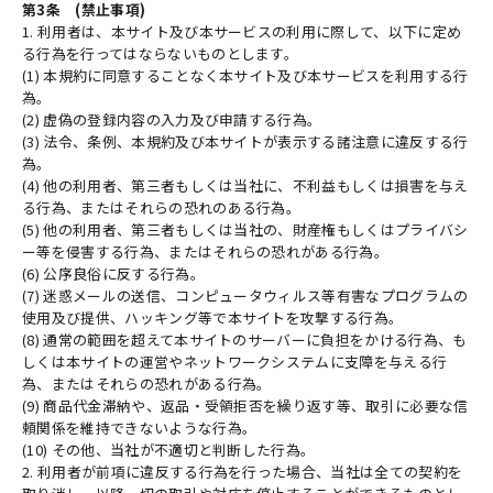
第3条 (禁止事項)
1. 利用者は、本サイト及び本サービスの利用に際して、以下に定め
る行為を行ってはならないものとします。
(1) 本規約に同意することなく本サイト及び本サービスを利用する行
為。
(2) 虚偽の登録内容の入力及び申請する行為。
(3) 法令、条例、本規約及び本サイトが表示する諸注意に違反する行
為。
(4) 他の利用者、第三者もしくは当社に、不利益もしくは損害を与え
る行為、またはそれらの恐れのある行為。
(5) 他の利用者、第三者もしくは当社の、財産権もしくはプライバシ
ー等を侵害する行為、またはそれらの恐れがある行為。
(6) 公序良俗に反する行為。
(7) 迷惑メールの送信、コンピュータウィルス等有害なプログラムの
使用及び提供、ハッキング等で本サイトを攻撃する行為。
(8) 通常の範囲を超えて本サイトのサーバーに負担をかける行為、も
しくは本サイトの運営やネットワークシステムに支障を与える行
為、またはそれらの恐れがある行為。
(9) 商品代金滞納や、返品・受領拒否を繰り返す等、取引に必要な信
頼関係を維持できないような行為。
(10) その他、当社が不適切と判断した行為。
2. 利用者が前項に違反する行為を行った場合、当社は全ての契約を