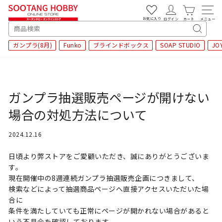
次
へ
お気に入り
ログイン
カート
メニュー
SEARCH
キ
ガンプラ(8月)
Funko
ブラインドボックス
SOAP STUDIO
JO
ー
ワ
ー
ド
検
ガンプラ抽選販売ページが開けない
索
場合の対処方法について
2024.12.16
日頃より弊ストアをご愛顧いただき、誠にありがとうございま
す。
現在開催中の8週連続ガンプラ抽選販売企画につきまして、
検索などによって抽選商品ページへ直接アクセスいただいた場
合に
条件を満たしていても正常にページが開かれない場合があると
いう不具合を確認しております。