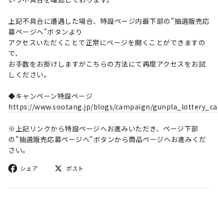
上記不具合に遭遇した場合、特設ページ内最下部の"抽選販売応
募ページへ"ボタンより
アクセスいただくことで正常にページを開くことができますの
で、
お手数をお掛けしますがこちらの方法にて再度アクセスをお試
しください。
◆キャンペーン特設ページ
https://www.sootang.jp/blogs/campaign/gunpla_lottery_
※上記リンクから特設ページへお進みいただき、ページ下部
の"抽選販売応募ページへ"ボタンから商品ページへお進みくだ
さい。
シ
ポ
シェア
ポスト
ェ
ス
ア
ト