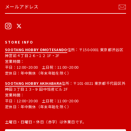
メ
購
ー
読
ル
す
ア
る
ド
Instagram
X
レ
ス
STORE INFO
SOOTANG HOBBY OMOTESANDO
住所：〒150-0001 東京都渋谷区
神宮前４丁目２６−１２ 1F・2F
営業時間：
平日：12:00~20:00 土日祝：11:00~20:00
定休日：年中無休（年末年始を除く）
SOOTANG HOBBY AKIHABARA
住所：〒101-0021 東京都千代田区外
神田３丁目１３−９ 田中恒産ビル 2F
営業時間：
平日：12:00~20:00 土日祝：11:00~20:00
定休日：年中無休（年末年始を除く）
土曜日・日曜日・休日（赤字）は休業日です。