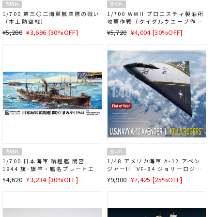
売切れ
売切れ
1/700 第三〇二海軍航空隊の戦い
1/700 WWII プロエスティ製油所
（本土防空戦）
攻撃作戦（タイダルウエーブ作
戦）
通
SALE
通
SALE
¥5,280
¥3,696 [30%OFF]
¥5,720
¥4,004 [30%OFF]
常
価
常
価
価
格
価
格
格
格
売切れ
売切れ
1/700 日本海軍 給糧艦 間宮
1/48 アメリカ海軍 A-12 アベン
1944 旗･旗竿・艦名プレートエッ
ジャーII "VF-84 ジョリーロジャ
チングパーツ付き
ース"
通
SALE
通
SALE
¥4,620
¥3,234 [30%OFF]
¥9,900
¥7,425 [25%OFF]
常
価
常
価
価
格
価
格
格
格