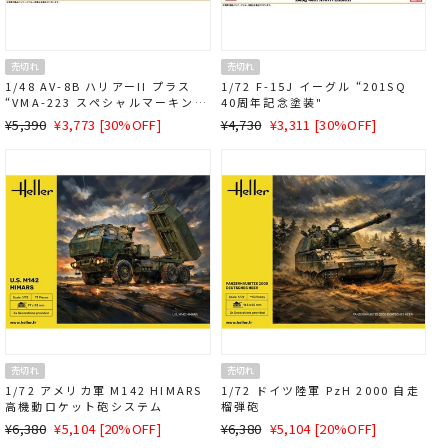
売切れ
売切れ
1/48 AV-8B ハリアーII プラス
1/72 F-15J イーグル “201SQ
“VMA-223 スペシャルマーキン
40周年記念塗装"
グ"
通
SALE
通
SALE
¥5,390
¥3,773 [30%OFF]
¥4,730
¥3,311 [30%OFF]
常
価
常
価
価
格
価
格
格
格
売切れ
売切れ
1/72 アメリカ軍 M142 HIMARS
1/72 ドイツ陸軍 PzH 2000 自走
高機動ロケット砲システム
榴弾砲
通
SALE
通
SALE
¥6,380
¥5,104 [20%OFF]
¥6,380
¥5,104 [20%OFF]
常
価
常
価