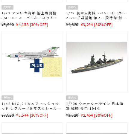
売切れ
売切れ
1/72 アメリカ海軍 艦上戦闘機
1/72 航空自衛隊 F-15J イーグル
F/A-18E スーパーホーネット
2026 千歳基地 第201飛行隊 創隊
VFA-103 ジョリーロジャース マ
40周年記念塗装機
通
SALE
通
SALE
¥5,940
¥4,158 [30%OFF]
¥4,620
¥3,234 [30%OFF]
スクシール付属
常
価
常
価
価
格
価
格
格
格
売切れ
売切れ
1/48 MiG-21 bis フィッシュベ
1/700 ウォーターライン 日本海
ッド L ブルー 40 マスクシール付
軍 戦艦 長門 1944
属
通
SALE
通
SALE
¥7,920
¥5,544 [30%OFF]
¥3,520
¥2,464 [30%OFF]
常
価
常
価
価
格
価
格
格
格