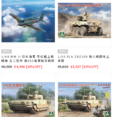
格
格
売切れ
売切れ
1/48 WW.II 日本海軍 零式艦上戦
1/35 PLA ZRZ100 無人戦闘地上
闘機 五二型甲 第653海軍航空戦隊
車両
通
SALE
通
SALE
¥6,380
¥4,466 [30%OFF]
¥5,610
¥3,927 [30%OFF]
常
価
常
価
価
格
価
格
格
格