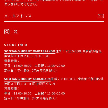
タンを押してください。
メ
購
ー
読
ル
す
ア
る
ド
Instagram
X
レ
ス
STORE INFO
SOOTANG HOBBY OMOTESANDO
住所：〒150-0001 東京都渋谷区
神宮前４丁目２６−１２ 1F・2F
営業時間：
平日：12:00~20:00 土日祝：11:00~20:00
定休日：年中無休（年末年始を除く）
SOOTANG HOBBY AKIHABARA
住所：〒101-0021 東京都千代田区外
神田３丁目１３−９ 田中恒産ビル 2F
営業時間：
平日：12:00~20:00 土日祝：11:00~20:00
定休日：年中無休（年末年始を除く）