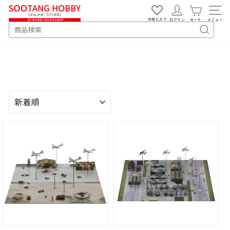
次
へ
お気に入り
ログイン
カート
メニュー
SEARCH
キ
ー
ワ
ー
ド
検
並
索
び
替
え