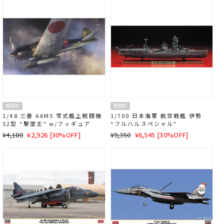
価
格
価
格
格
格
売切れ
売切れ
1/48 三菱 A6M5 零式艦上戦闘機
1/700 日本海軍 航空戦艦 伊勢
52型 “撃墜王" w/フィギュア
“フルハルスペシャル"
通
SALE
通
SALE
¥4,180
¥2,926 [30%OFF]
¥9,350
¥6,545 [30%OFF]
常
価
常
価
価
格
価
格
格
格