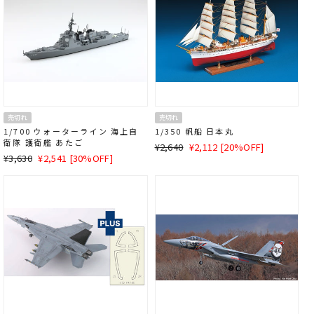
売切れ
売切れ
1/700 ウォーターライン 海上自
1/350 帆船 日本丸
衛隊 護衛艦 あたご
通
SALE
¥2,640
¥2,112 [20%OFF]
通
SALE
¥3,630
¥2,541 [30%OFF]
常
価
常
価
価
格
価
格
格
格