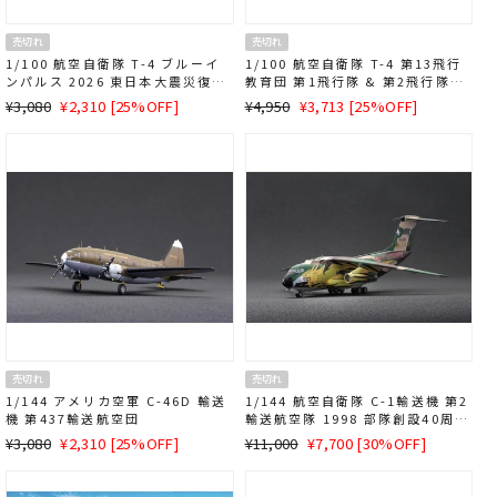
売切れ
売切れ
1/100 航空自衛隊 T-4 ブルーイ
1/100 航空自衛隊 T-4 第13飛行
ンパルス 2026 東日本大震災復興
教育団 第1飛行隊 & 第2飛行隊
防衛大臣視察機
2004 航空自衛隊創立50周年 記念
通
SALE
通
SALE
¥3,080
¥2,310 [25%OFF]
¥4,950
¥3,713 [25%OFF]
塗装機 2機セット
常
価
常
価
価
格
価
格
格
格
売切れ
売切れ
1/144 アメリカ空軍 C-46D 輸送
1/144 航空自衛隊 C-1輸送機 第2
機 第437輸送航空団
輸送航空隊 1998 部隊創設40周年
記念塗装機
通
SALE
通
SALE
¥3,080
¥2,310 [25%OFF]
¥11,000
¥7,700 [30%OFF]
常
価
常
価
価
格
価
格