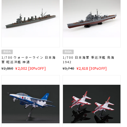
売切れ
売切れ
1/700 ウォーターライン 日本海
1/700 日本海軍 重巡洋艦 鳥海
軍 軽巡洋艦 神通
1942
通
SALE
通
SALE
¥2,860
¥2,002 [30%OFF]
¥3,740
¥2,618 [30%OFF]
常
価
常
価
価
格
価
格
格
格