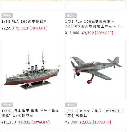
売切れ
売切れ
1/35 PLA 100式支援戦車
1/35 PLA 100式支援戦車 +
ZRZ100 無人戦闘地上車両 + ｢ロ
通
SALE
¥7,590
¥5,313 [30%OFF]
ボットウルフ｣ 無人戦闘システム
通
SALE
¥13,860
¥9,702 [30%OFF]
常
価
常
価
価
格
価
格
格
格
売切れ
売切れ
1/350 日本海軍 戦艦 三笠 “黄海
1/72 フォッケウルフ Fw190D-9
海戦" w/木製甲板
“第44戦闘団"
通
SALE
通
SALE
¥11,330
¥7,931 [30%OFF]
¥2,860
¥2,002 [30%OFF]
常
価
常
価