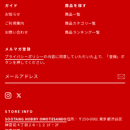
ガイド
商品を探す
お知らせ
商品一覧
ご利用案内
商品カテゴリ一覧
お問い合わせ
商品ランキング一覧
メルマガ登録
プライバシーポリシー
の内容に同意していただいた上で、「登録」ボ
タンを押してください。
メ
購
ー
読
ル
す
ア
る
ド
Instagram
X
レ
ス
STORE INFO
SOOTANG HOBBY OMOTESANDO
住所：〒150-0001 東京都渋谷区
神宮前４丁目２６−１２ 1F・2F