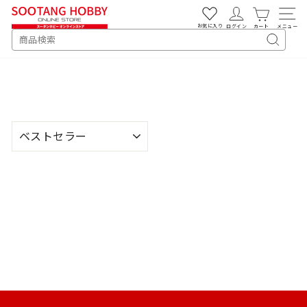
次
へ
お気に入り
ログイン
カート
メニュー
SEARCH
キ
ー
ワ
ー
ド
検
並
索
び
替
え