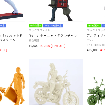
送予定
予約受付中
27年2月発送予定
予約受付中
2
マックスファクトリー
マックスファ
 factory MF-
figma ターニャ・デグレチャフ
アルティメ
/20スケール
ール
幼女戦記
The First De
通
SALE
¥9,000
¥7,380 [18%OFF]
通
SA
%OFF]
常
価
¥35,000
¥3
常
価
価
格
価
格
格
格