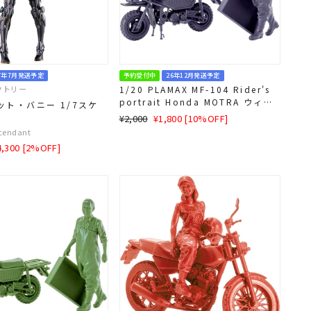
7年7月発送予定
予約受付中
26年12月発送予定
クトリー
1/20 PLAMAX MF-104 Rider's
portrait Honda MOTRA ウィス
ット・バニー 1/7スケ
テリア
通
SALE
¥2,000
¥1,800 [10%OFF]
常
価
scendant
価
格
LE
4,300 [2%OFF]
格