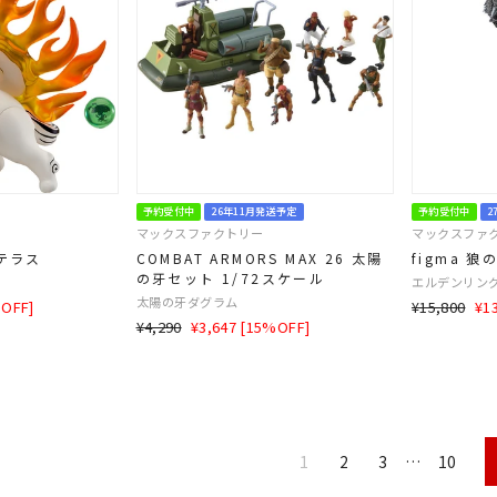
予約受付中
26年11月発送予定
予約受付中
2
マックスファクトリー
マックスファ
テラス
COMBAT ARMORS MAX 26 太陽
figma 狼
の牙セット 1/72スケール
エルデンリン
太陽の牙ダグラム
通
SA
%OFF]
¥15,800
¥1
通
SALE
¥4,290
¥3,647 [15%OFF]
常
価
常
価
価
格
価
格
格
格
1
2
3
…
10