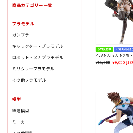
商品カテゴリー一覧
プラモデル
ガンプラ
キャラクター・プラモデル
予約受付中
27年1月発送
PLAMATEA MXち
ロボット・メカプラモデル
通
SALE
¥11,000
¥9,020 [1
常
価
ミリタリープラモデル
価
格
格
その他プラモデル
模型
鉄道模型
ミニカー