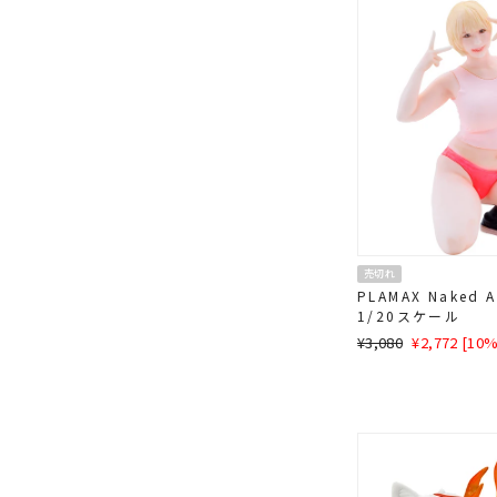
売切れ
PLAMAX Naked 
1/20スケール
通
SALE
¥3,080
¥2,772 [10
常
価
価
格
格