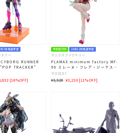
7年7月発送予定
予約受付中
26年12月発送予定
クトリー
マックスファクトリー
 CYBORG RUNNER
PLAMAX minimum factory MF-
 "POP TRACKER"
90 ミレーヌ・フレア・ジーナス
1/20スケール
マクロス7
LE
通
SALE
0,832 [16%OFF]
¥3,520
¥3,150 [11%OFF]
常
価
価
格
格