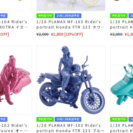
送予定
予約受付中
26年12月発送予定
予約受付中
2
104 Rider's
1/20 PLAMAX MF-103 Rider's
1/20 PLAM
a MOTRA イエロ
portrait Honda FTR 223 ホワイ
portrait
ト
ン
通
SALE
通
SAL
%OFF]
¥2,000
¥1,800 [10%OFF]
¥2,000
¥1,
常
価
常
価
価
格
価
格
格
格
送予定
予約受付中
26年12月発送予定
予約受付中
2
102 Rider's
1/20 PLAMAX MF-103 Rider's
1/20 PLAM
 Fusion オーキ
portrait Honda FTR 223 ブルー
portrait