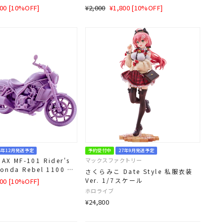
ード
E
通
SALE
800 [10%OFF]
¥2,000
¥1,800 [10%OFF]
常
価
価
格
格
6年12月発送予定
予約受付中
27年9月発送予定
AX MF-101 Rider's
マックスファクトリー
Honda Rebel 1100 ラ
さくらみこ Date Style 私服衣装
E
Ver. 1/7スケール
800 [10%OFF]
ホロライブ
¥24,800