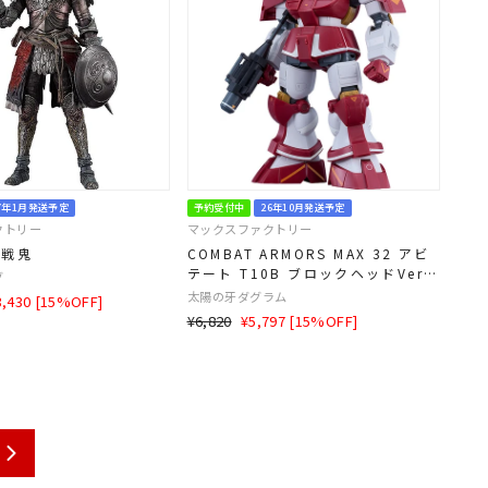
7年1月発送予定
予約受付中
26年10月発送予定
クトリー
マックスファクトリー
の戦鬼
COMBAT ARMORS MAX 32 アビ
テート T10B ブロックヘッドVer.
グ
GT 1/72スケール
太陽の牙ダグラム
LE
3,430 [15%OFF]
通
SALE
¥6,820
¥5,797 [15%OFF]
常
価
価
格
格
次