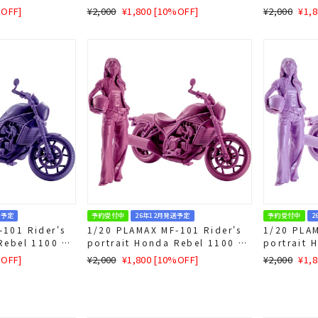
イズ
通
SALE
通
SAL
%OFF]
¥2,000
¥1,800 [10%OFF]
¥2,000
¥1,
常
価
常
価
価
格
価
格
格
格
送予定
予約受付中
26年12月発送予定
予約受付中
2
101 Rider's
1/20 PLAMAX MF-101 Rider's
1/20 PLAM
 Rebel 1100 ネ
portrait Honda Rebel 1100 ワ
portrait 
インレッド
ベンダー
通
SALE
通
SAL
%OFF]
¥2,000
¥1,800 [10%OFF]
¥2,000
¥1,
常
価
常
価
価
格
価
格
格
格