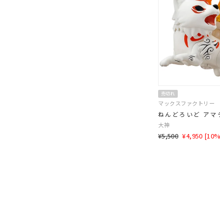
売切れ
マックスファクトリー
ねんどろいど アマ
大神
通
SALE
¥5,500
¥4,950 [10
常
価
価
格
格