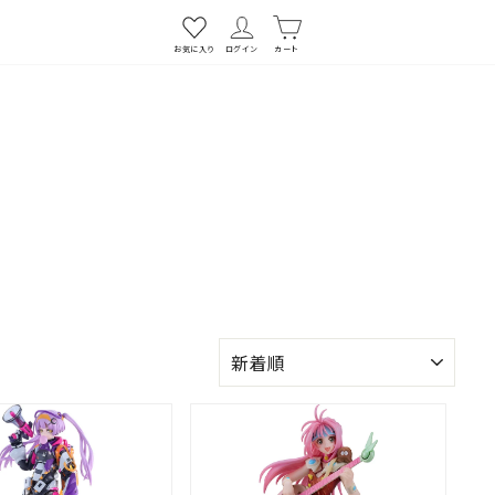
お気に入り
ログイン
カート
並
び
替
え