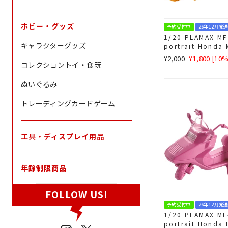
ホビー・グッズ
予約受付中
26年12月発
1/20 PLAMAX MF-
キャラクターグッズ
portrait Hond
ー
通
SALE
¥2,000
¥1,800 [10
コレクショントイ・食玩
常
価
価
格
ぬいぐるみ
格
トレーディングカードゲーム
工具・ディスプレイ用品
年齢制限商品
FOLLOW US!
予約受付中
26年12月発
1/20 PLAMAX MF-
portrait Honda