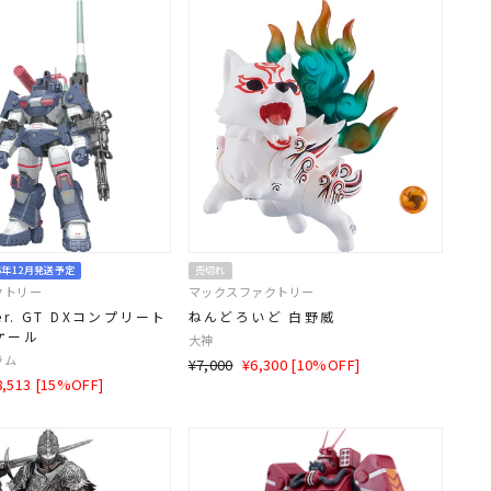
6年12月発送予定
売切れ
クトリー
マックスファクトリー
r. GT DXコンプリート
ねんどろいど 白野威
スケール
大神
ラム
通
SALE
¥7,000
¥6,300 [10%OFF]
LE
8,513 [15%OFF]
常
価
価
格
格