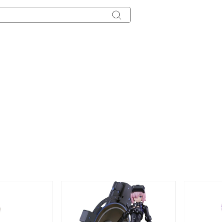
キ
ー
ワ
ー
ド
検
索