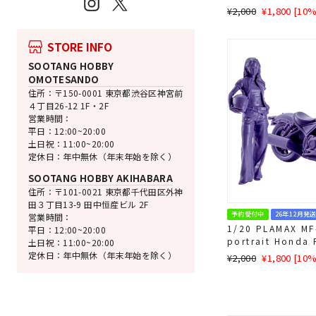
Instagram
X
ッド
通
SALE
¥2,000
¥1,800 [10
常
価
価
格
STORE INFO
格
SOOTANG HOBBY
OMOTESANDO
住所：〒150-0001 東京都渋谷区神宮前
４丁目26-12 1F・2F
営業時間：
平日：12:00~20:00
土日祝：11:00~20:00
定休日：年中無休（年末年始を除く）
SOOTANG HOBBY AKIHABARA
住所：〒101-0021 東京都千代田区外神
田３丁目13-9 田中恒産ビル 2F
予約受付中
26年12月発
営業時間：
1/20 PLAMAX MF-
平日：12:00~20:00
portrait Honda
土日祝：11:00~20:00
イビー
定休日：年中無休（年末年始を除く）
通
SALE
¥2,000
¥1,800 [10
常
価
価
格
格