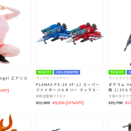
予約受付中
26年12月発送予定
予約受付中
2
Angel 乙アリス
マックスファクトリー
マックスファ
PLAMAX PX-20 VF-1J スーパー
ダグラム Ve
ファイターバルキリー マックス＆
版 1/35
%OFF]
ミリア 銀河最強セット 1/72スケ
超時空要塞マクロス
太陽の牙ダグ
ール
通
SALE
通
SA
¥11,000
¥9,350 [15%OFF]
¥21,780
¥1
常
価
常
価
価
格
価
格
格
格