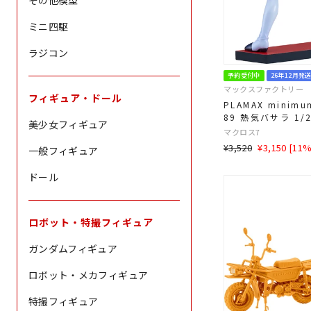
その他模型
ミニ四駆
ラジコン
予約受付中
26年12月発
マックスファクトリー
フィギュア・ドール
PLAMAX minimum
89 熱気バサラ 1
美少女フィギュア
マクロス7
通
SALE
¥3,520
¥3,150 [11
一般フィギュア
常
価
価
格
ドール
格
ロボット・特撮フィギュア
ガンダムフィギュア
ロボット・メカフィギュア
特撮フィギュア