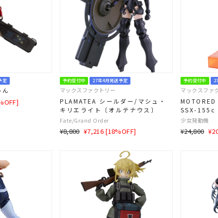
予定
予約受付中
27年4月発送予定
予約受付中
2
ゃん
マックスファクトリー
マックスファ
PLAMATEA シールダー/マシュ・
MOTORED
8%OFF]
キリエライト〔オルテナウス〕
SSX-155c
Fate/Grand Order
少女発動機
通
SALE
通
SA
¥8,800
¥7,216 [18%OFF]
¥24,800
¥2
常
価
常
価
価
格
価
格
格
格