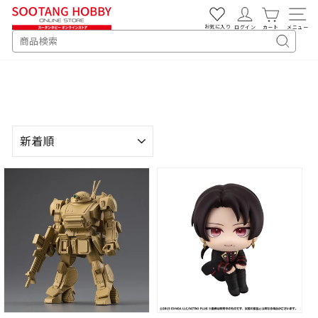
次
へ
お気に入り
ログイン
カート
メニュー
SEARCH
キ
ー
ワ
ー
ド
検
並
索
び
替
え