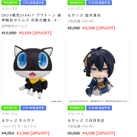
予約受付中
27年2月発送予定
予約受付中
27年4月発送予定
メガハウス
メガハウス
[BOX販売]VAKIT プラトーン 装
るかっぷ 加州清光
甲騎兵ボトムズ 灰色の魔女 -6個
刀剣乱舞-ONLINE-
入りBOX-
装甲騎兵ボトムズ
通
SALE
¥5,060
¥4,048 [20%OFF]
通
SALE
¥11,880
¥9,504 [20%OFF]
常
価
常
価
価
格
価
格
格
格
予約受付中
27年4月発送予定
予約受付中
27年4月発送予定
メガハウス
メガハウス
るかっぷ モルガナ
るかっぷ 三日月宗近
ペルソナ5 ザ・ロイヤル
刀剣乱舞-ONLINE-
通
SALE
通
SALE
¥4,950
¥3,960 [20%OFF]
¥5,060
¥4,048 [20%OFF]