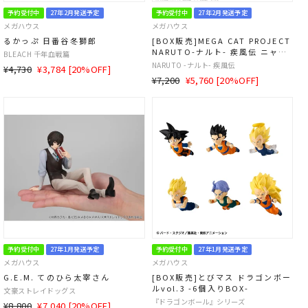
予約受付中
27年2月発送予定
予約受付中
27年2月発送予定
メガハウス
メガハウス
るかっぷ 日番谷冬獅郎
[BOX販売]MEGA CAT PROJECT
NARUTO-ナルト- 疾風伝 ニャル
BLEACH 千年血戦篇
ト！ 師弟・絆編 -8個入りBOX-
NARUTO -ナルト- 疾風伝
通
SALE
¥4,730
¥3,784 [20%OFF]
通
SALE
¥7,200
¥5,760 [20%OFF]
常
価
常
価
価
格
価
格
格
格
予約受付中
27年1月発送予定
予約受付中
27年1月発送予定
メガハウス
メガハウス
G.E.M. てのひら太宰さん
[BOX販売]とびマス ドラゴンボー
ルvol.3 -6個入りBOX-
文豪ストレイドッグス
『ドラゴンボール』シリーズ
通
SALE
¥8,800
¥7,040 [20%OFF]