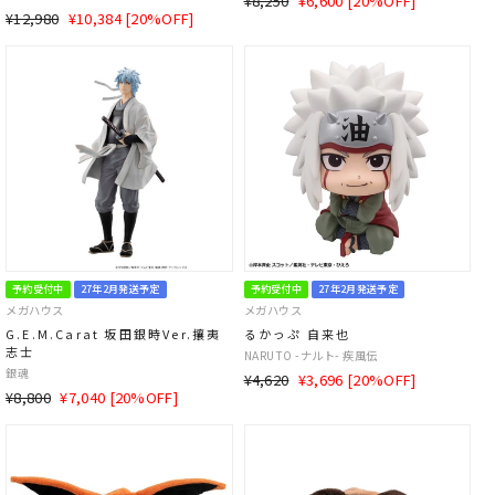
¥8,250
¥6,600 [20%OFF]
通
SALE
¥12,980
¥10,384 [20%OFF]
常
価
常
価
価
格
価
格
格
格
予約受付中
27年2月発送予定
予約受付中
27年2月発送予定
メガハウス
メガハウス
G.E.M.Carat 坂田銀時Ver.攘夷
るかっぷ 自来也
志士
NARUTO -ナルト- 疾風伝
銀魂
通
SALE
¥4,620
¥3,696 [20%OFF]
通
SALE
¥8,800
¥7,040 [20%OFF]
常
価
常
価
価
格
価
格
格
格