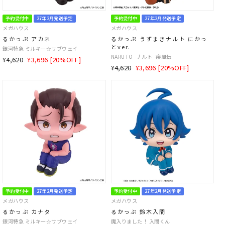
予約受付中
27年2月発送予定
予約受付中
27年2月発送予定
メガハウス
メガハウス
るかっぷ アカネ
るかっぷ うずまきナルト にかっ
とver.
銀河特急 ミルキー☆サブウェイ
NARUTO -ナルト- 疾風伝
通
SALE
¥4,620
¥3,696 [20%OFF]
通
SALE
¥4,620
¥3,696 [20%OFF]
常
価
常
価
価
格
価
格
格
格
予約受付中
27年2月発送予定
予約受付中
27年2月発送予定
メガハウス
メガハウス
るかっぷ カナタ
るかっぷ 鈴木入間
銀河特急 ミルキー☆サブウェイ
魔入りました！ 入間くん