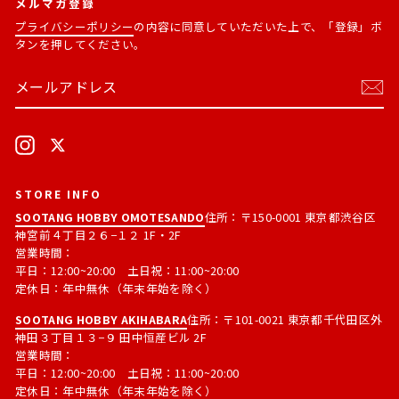
メルマガ登録
プライバシーポリシー
の内容に同意していただいた上で、「登録」ボ
タンを押してください。
メ
購
ー
読
ル
す
ア
る
ド
Instagram
X
レ
ス
STORE INFO
SOOTANG HOBBY OMOTESANDO
住所：〒150-0001 東京都渋谷区
神宮前４丁目２６−１２ 1F・2F
営業時間：
平日：12:00~20:00 土日祝：11:00~20:00
定休日：年中無休（年末年始を除く）
SOOTANG HOBBY AKIHABARA
住所：〒101-0021 東京都千代田区外
神田３丁目１３−９ 田中恒産ビル 2F
営業時間：
平日：12:00~20:00 土日祝：11:00~20:00
定休日：年中無休（年末年始を除く）