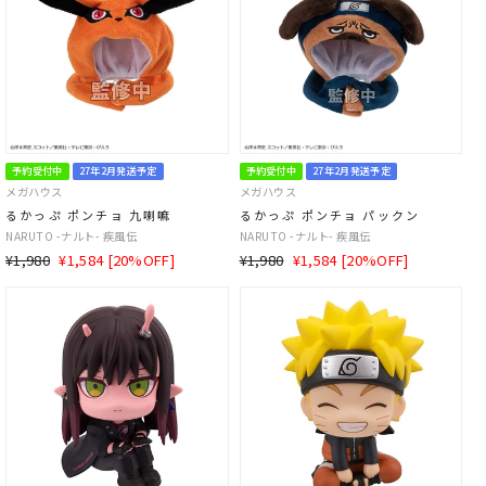
予約受付中
27年2月発送予定
予約受付中
27年2月発送予定
メガハウス
メガハウス
るかっぷ ポンチョ 九喇嘛
るかっぷ ポンチョ パックン
NARUTO -ナルト- 疾風伝
NARUTO -ナルト- 疾風伝
通
SALE
通
SALE
¥1,980
¥1,584 [20%OFF]
¥1,980
¥1,584 [20%OFF]
常
価
常
価
価
格
価
格
格
格