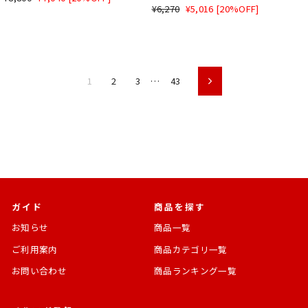
通
SALE
¥6,270
¥5,016 [20%OFF]
常
価
常
価
価
格
価
格
格
格
1
2
3
…
43
次
ガイド
商品を探す
お知らせ
商品一覧
ご利用案内
商品カテゴリ一覧
お問い合わせ
商品ランキング一覧