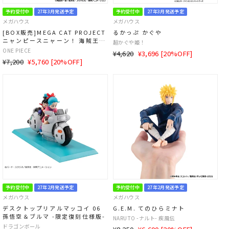
予約受付中
27年3月発送予定
予約受付中
27年3月発送予定
メガハウス
メガハウス
[BOX販売]MEGA CAT PROJECT
るかっぷ かぐや
ニャンピースニャーン！ 海賊王に
超かぐや姫！
おれはなるニャン！ -8個入り
ONE PIECE
通
SALE
¥4,620
¥3,696 [20%OFF]
BOX-
通
SALE
¥7,200
¥5,760 [20%OFF]
常
価
常
価
価
格
価
格
格
格
予約受付中
27年2月発送予定
予約受付中
27年2月発送予定
メガハウス
メガハウス
デスクトップリアルマッコイ 06
G.E.M. てのひらミナト
孫悟空＆ブルマ -限定復刻仕様版-
NARUTO -ナルト- 疾風伝
ドラゴンボール
通
SALE