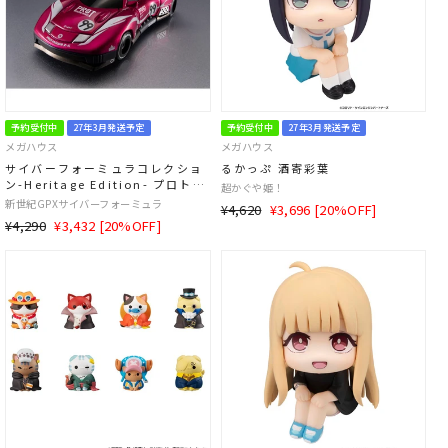
予約受付中
27年3月発送予定
予約受付中
27年3月発送予定
メガハウス
メガハウス
サイバーフォーミュラコレクショ
るかっぷ 酒寄彩葉
ン-Heritage Edition- プロトジ
超かぐや姫！
ャガーZ-6
新世紀GPXサイバーフォーミュラ
通
SALE
¥4,620
¥3,696 [20%OFF]
通
SALE
¥4,290
¥3,432 [20%OFF]
常
価
常
価
価
格
価
格
格
格