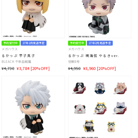
予約受付中
27年2月発送予定
予約受付中
27年2月発送予定
メガハウス
メガハウス
るかっぷ 平子真子
るかっぷ 鳴海弦 やるきver.
BLEACH 千年血戦篇
怪獣8号
通
SALE
通
SALE
¥4,730
¥3,784 [20%OFF]
¥4,950
¥3,960 [20%OFF]
常
価
常
価
価
格
価
格
格
格