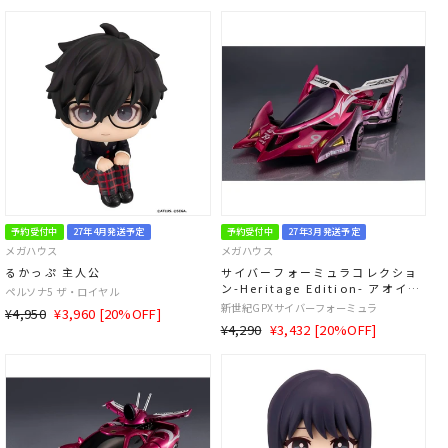
常
価
常
価
価
格
価
格
格
格
予約受付中
27年4月発送予定
予約受付中
27年3月発送予定
メガハウス
メガハウス
るかっぷ 主人公
サイバーフォーミュラコレクショ
ン-Heritage Edition- アオイス
ペルソナ5 ザ・ロイヤル
テルスジャガーZ-7
新世紀GPXサイバーフォーミュラ
通
SALE
¥4,950
¥3,960 [20%OFF]
通
SALE
¥4,290
¥3,432 [20%OFF]
常
価
常
価
価
格
価
格
格
格