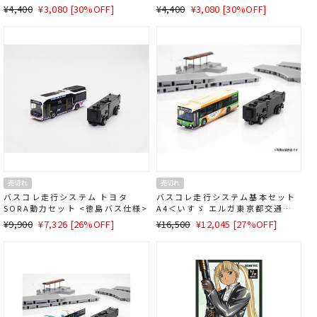
通
SALE
通
SALE
¥4,400
¥3,080 [30%OFF]
¥4,400
¥3,080 [30%OFF]
常
価
常
価
価
格
価
格
格
格
売切れ
売切れ
バスコレ走行システム トヨタ
バスコレ走行システム基本セット
SORA動力セット <徳島バス仕様>
A4＜いすゞ エルガ東京都交通局
仕様＞
通
SALE
通
SALE
¥9,900
¥7,326 [26%OFF]
¥16,500
¥12,045 [27%OFF]
常
価
常
価
価
格
価
格
格
格