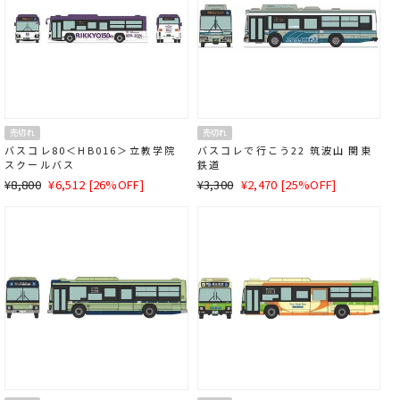
売切れ
売切れ
バスコレ80＜HB016＞立教学院
バスコレで行こう22 筑波山 関東
スクールバス
鉄道
通
SALE
通
SALE
¥8,800
¥6,512 [26%OFF]
¥3,300
¥2,470 [25%OFF]
常
価
常
価
価
格
価
格
格
格