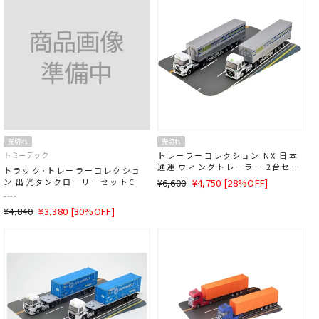
格
格
売切れ
売切れ
トミーテック
トレーラーコレクション NX 日本
通運 ウィングトレーラー 2台セッ
トラック･トレーラーコレクショ
ト
通
SALE
ン 出光タンクローリーセットC
¥6,600
¥4,750 [28%OFF]
常
価
----
価
格
通
SALE
¥4,840
¥3,380 [30%OFF]
格
常
価
価
格
格