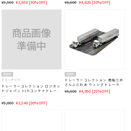
通
SALE
通
SALE
¥5,500
¥3,850 [30%OFF]
¥6,600
¥4,620 [30%OFF]
常
価
常
価
価
格
価
格
格
格
売切れ
売切れ
トミーテック
トレーラーコレクション 商船三井
さんふらわあ ウィングトレーラー
トレーラーコレクション ロジネッ
2台セット
通
SALE
トジャパン 31ftコンテナトレーラ
¥6,600
¥4,950 [25%OFF]
ー 2台セット
常
価
----
価
格
通
SALE
¥5,060
¥3,540 [30%OFF]
格
常
価
価
格
格