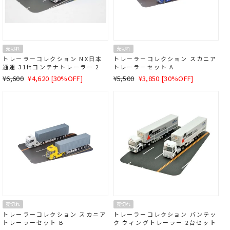
売切れ
売切れ
トレーラーコレクション NX日本
トレーラーコレクション スカニア
通運 31ftコンテナトレーラー 2台
トレーラーセット A
セットA
通
SALE
通
SALE
¥6,600
¥4,620 [30%OFF]
¥5,500
¥3,850 [30%OFF]
常
価
常
価
価
格
価
格
格
格
売切れ
売切れ
トレーラーコレクション スカニア
トレーラーコレクション バンテッ
トレーラーセット B
ク ウィングトレーラー 2台セット