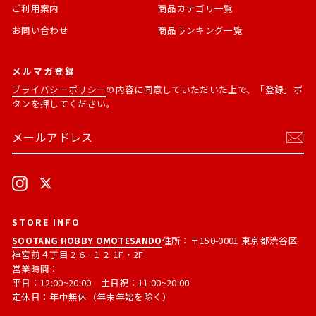
ご利用案内
商品カテゴリ一覧
お問い合わせ
商品ランキング一覧
メルマガ登録
プライバシーポリシー
の内容に同意していただいた上で、「登録」ボ
タンを押してください。
メ
購
ー
読
ル
す
ア
る
ド
Instagram
X
レ
ス
STORE INFO
SOOTANG HOBBY OMOTESANDO
住所：〒150-0001 東京都渋谷区
神宮前４丁目２６−１２ 1F・2F
営業時間：
平日：12:00~20:00 土日祝：11:00~20:00
定休日：年中無休（年末年始を除く）