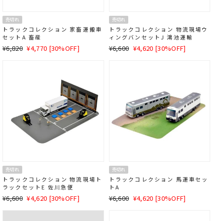
売切れ
売切れ
トラックコレクション 家畜運搬車
トラックコレクション 物流現場ウ
セットA 畜産
ィングバンセットJ 鴻池運輸
通
SALE
通
SALE
¥6,820
¥4,770 [30%OFF]
¥6,600
¥4,620 [30%OFF]
常
価
常
価
価
格
価
格
格
格
売切れ
売切れ
トラックコレクション 物流現場ト
トラックコレクション 馬運車セッ
ラックセットE 佐川急便
トA
通
SALE
通
SALE
¥6,600
¥4,620 [30%OFF]
¥6,600
¥4,620 [30%OFF]
常
価
常
価
価
格
価
格