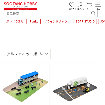
次
へ
お気に入り
ログイン
カート
メニュー
SEARCH
キ
ガンプラ(8月)
Funko
ブラインドボックス
SOAP STUDIO
JO
ー
ワ
ー
ド
検
索
並
び
替
え