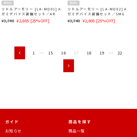
売切れ
売切れ
リトルアーモリー [LA-MD01]メ
リトルアーモリー [LA-MD02]メ
ガミデバイス装備セット／AR
ガミデバイス装備セット／SMG
通
SALE
通
SALE
¥3,740
¥2,805 [25%OFF]
¥3,740
¥2,805 [25%OFF]
常
価
常
価
価
格
価
格
格
格
1
…
15
16
17
18
19
…
22
前
次
ガイド
商品を探す
お知らせ
商品一覧