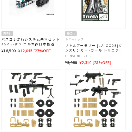
売切れ
売切れ
バスコレ走行システム基本セット
トミーテック
A5＜いすゞ エルガ西日本鉄道仕
リトルアーモリー [LA-GG05]ガ
様＞
通
SALE
¥16,500
¥12,045 [27%OFF]
ンスリンガー･ガール トリエラ
M1897トレンチガン･P230タイプ
常
価
GUNSLINGER GIRL
価
格
通
SALE
¥3,080
¥2,310 [25%OFF]
格
常
価
価
格
格