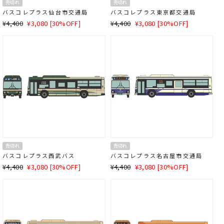
売切れ
売切れ
バスコレプラス
仙台市交通局
バスコレプラス
東京都交通局
通
SALE
通
SALE
¥4,400
¥3,080 [30%OFF]
¥4,400
¥3,080 [30%OFF]
常
価
常
価
価
格
価
格
格
格
売切れ
売切れ
バスコレプラス
西武バス
バスコレプラス
名古屋市交通局
通
SALE
通
SALE
¥4,400
¥3,080 [30%OFF]
¥4,400
¥3,080 [30%OFF]
常
価
常
価
価
格
価
格
格
格