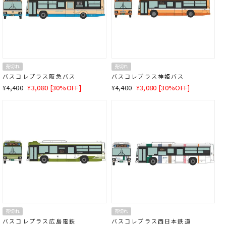
売切れ
売切れ
バスコレプラス
阪急バス
バスコレプラス
神姫バス
通
SALE
通
SALE
¥4,400
¥3,080 [30%OFF]
¥4,400
¥3,080 [30%OFF]
常
価
常
価
価
格
価
格
格
格
売切れ
売切れ
バスコレプラス
広島電鉄
バスコレプラス
西日本鉄道