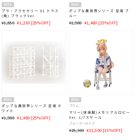
売切れ
売切れ
プラ・アクセサリー 01 トラス
ポップな異世界シリーズ 足場 ブ
(角) ブラックVer.
ルー
通
SALE
通
SALE
¥1,650
¥1,230 [25%OFF]
¥1,980
¥1,480 [25%OFF]
常
価
常
価
価
格
価
格
格
格
売切れ
売切れ
ポップな異世界シリーズ 足場 ホ
プラム
ワイト
マリー(体操服)メモリアルロビー
通
SALE
¥1,980
¥1,480 [25%OFF]
Ver. 1/7スケール
常
価
ブルーアーカイブ
価
格
通
SALE
¥25,300
¥21,500 [15%OFF]
格
常
価