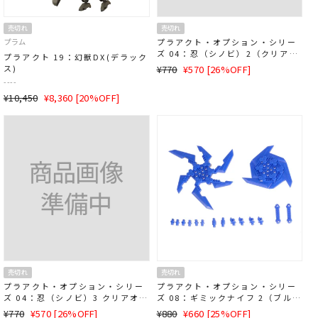
売切れ
売切れ
プラム
プラアクト・オプション・シリー
ズ 04：忍（シノビ）2（クリアパ
プラアクト 19：幻獣DX(デラック
ープル）
通
SALE
ス)
¥770
¥570 [26%OFF]
常
価
----
価
格
通
SALE
¥10,450
¥8,360 [20%OFF]
格
常
価
価
格
格
売切れ
売切れ
プラアクト・オプション・シリー
プラアクト・オプション・シリー
ズ 04：忍（シノビ）3 クリアオレ
ズ 08：ギミックナイフ 2（ブル
ンジ
ー）
通
SALE
通
SALE
¥770
¥570 [26%OFF]
¥880
¥660 [25%OFF]