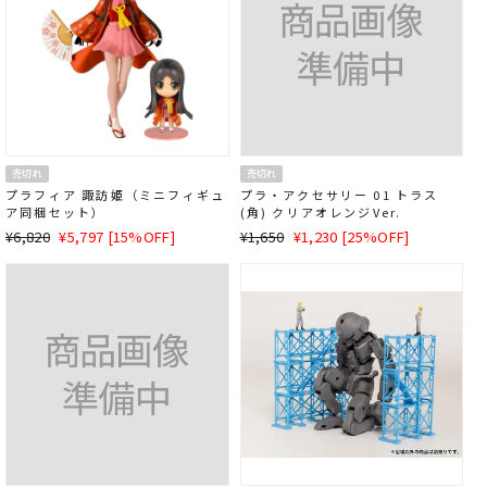
売切れ
売切れ
プラフィア 諏訪姫（ミニフィギュ
プラ・アクセサリー 01 トラス
ア同梱セット）
(角) クリアオレンジVer.
通
SALE
通
SALE
¥6,820
¥5,797 [15%OFF]
¥1,650
¥1,230 [25%OFF]
常
価
常
価
価
格
価
格
格
格