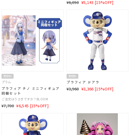
価
格
通
SALE
¥6,050
¥5,143 [15%OFF]
格
常
価
価
格
格
売切れ
売切れ
プラム
プラフィア ドアラ
通
SALE
プラフィア チノ ミニフィギュア
¥3,960
¥3,366 [15%OFF]
同梱セット
常
価
ご注文はうさぎですか？BLOOM
価
格
通
SALE
¥7,700
¥6,545 [15%OFF]
格
常
価
価
格
格