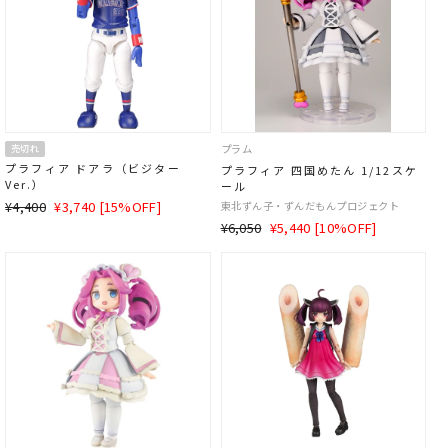
プラム
売切れ
プラフィア ドアラ（ビジター
プラフィア 四国めたん 1/12スケ
Ver.）
ール
通
SALE
¥4,400
¥3,740 [15%OFF]
東北ずん子・ずんだもんプロジェクト
常
価
通
SALE
¥6,050
¥5,440 [10%OFF]
価
格
常
価
格
価
格
格