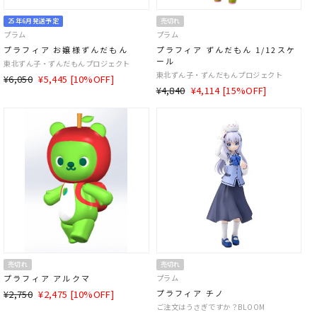
25年6月発送予定
売切れ
プラム
プラム
プラフィア お嬢様ずんだもん
プラフィア ずんだもん 1/12スケ
ール
東北ずん子・ずんだもんプロジェクト
東北ずん子・ずんだもんプロジェクト
通
SALE
¥6,050
¥5,445 [10%OFF]
通
SALE
¥4,840
¥4,114 [15%OFF]
常
価
常
価
価
格
価
格
格
格
売切れ
売切れ
プラフィア アルクマ
プラム
通
SALE
¥2,750
¥2,475 [10%OFF]
プラフィア チノ
常
価
ご注文はうさぎですか？BLOOM