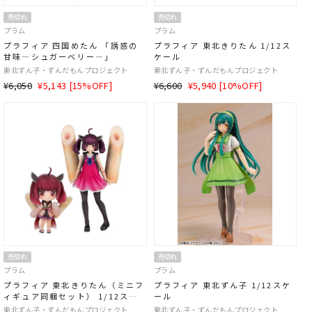
売切れ
売切れ
プラム
プラム
プラフィア 四国めたん 「誘惑の
プラフィア 東北きりたん 1/12ス
甘味―シュガーベリー―」
ケール
東北ずん子・ずんだもんプロジェクト
東北ずん子・ずんだもんプロジェクト
通
SALE
通
SALE
¥6,050
¥5,143 [15%OFF]
¥6,600
¥5,940 [10%OFF]
常
価
常
価
価
格
価
格
格
格
売切れ
売切れ
プラム
プラム
プラフィア 東北きりたん（ミニフ
プラフィア 東北ずん子 1/12スケ
ィギュア同梱セット） 1/12スケ
ール
ール
東北ずん子・ずんだもんプロジェクト
東北ずん子・ずんだもんプロジェクト