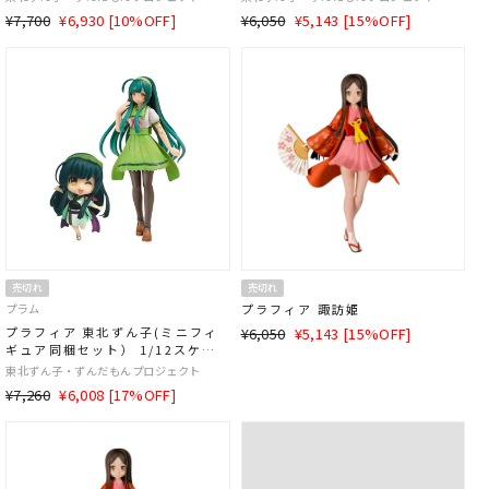
通
SALE
通
SALE
¥7,700
¥6,930 [10%OFF]
¥6,050
¥5,143 [15%OFF]
常
価
常
価
価
格
価
格
格
格
売切れ
売切れ
プラム
プラフィア 諏訪姫
通
SALE
プラフィア 東北ずん子(ミニフィ
¥6,050
¥5,143 [15%OFF]
ギュア同梱セット） 1/12スケー
常
価
ル
東北ずん子・ずんだもんプロジェクト
価
格
通
SALE
¥7,260
¥6,008 [17%OFF]
格
常
価
価
格
格