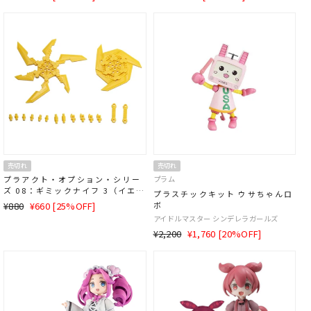
常
価
常
価
価
格
価
格
格
格
売切れ
売切れ
プラアクト・オプション・シリー
プラム
ズ 08：ギミックナイフ 3（イエロ
プラスチックキット ウサちゃんロ
ー）
通
SALE
¥880
¥660 [25%OFF]
ボ
常
価
アイドルマスター シンデレラガールズ
価
格
通
SALE
¥2,200
¥1,760 [20%OFF]
格
常
価
価
格
格