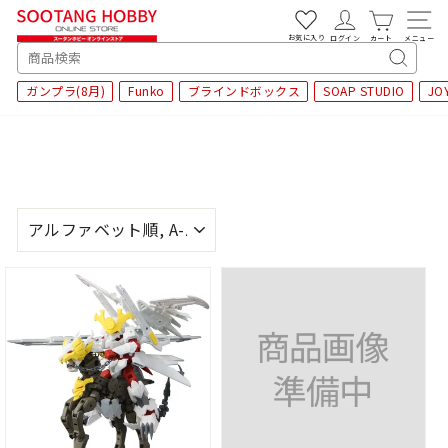
次
へ
お気に入り
ログイン
カート
メニュー
SEARCH
キ
ガンプラ(8月)
Funko
ブラインドボックス
SOAP STUDIO
JO
ー
ワ
ー
ド
検
索
並
び
替
え