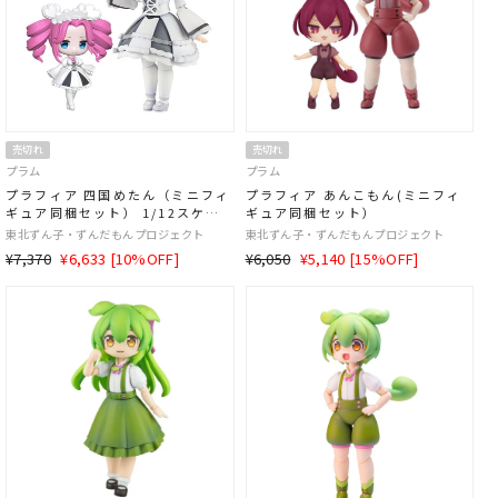
売切れ
売切れ
プラム
プラム
プラフィア 四国めたん（ミニフィ
プラフィア あんこもん(ミニフィ
ギュア同梱セット） 1/12スケー
ギュア同梱セット）
ル
東北ずん子・ずんだもんプロジェクト
東北ずん子・ずんだもんプロジェクト
通
SALE
通
SALE
¥7,370
¥6,633 [10%OFF]
¥6,050
¥5,140 [15%OFF]
常
価
常
価
価
格
価
格
格
格