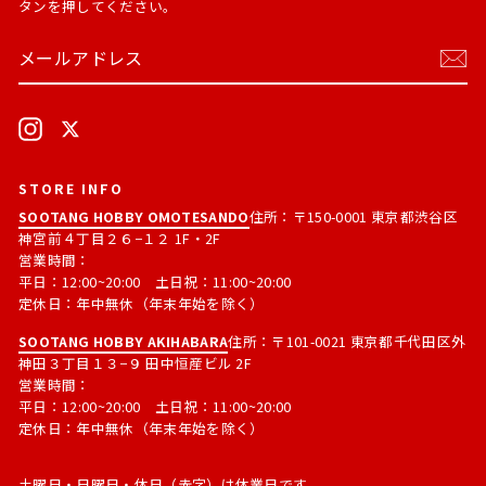
タンを押してください。
メ
購
ー
読
ル
す
ア
る
ド
Instagram
X
レ
ス
STORE INFO
SOOTANG HOBBY OMOTESANDO
住所：〒150-0001 東京都渋谷区
神宮前４丁目２６−１２ 1F・2F
営業時間：
平日：12:00~20:00 土日祝：11:00~20:00
定休日：年中無休（年末年始を除く）
SOOTANG HOBBY AKIHABARA
住所：〒101-0021 東京都千代田区外
神田３丁目１３−９ 田中恒産ビル 2F
営業時間：
平日：12:00~20:00 土日祝：11:00~20:00
定休日：年中無休（年末年始を除く）
土曜日・日曜日・休日（赤字）は休業日です。