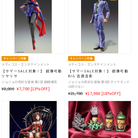
格
キャンペーン対象
キャンペーン対象
メディコス・エンタテインメント
メディコス・エンタテインメント
【サマーSALE対象！】 超像可動
【サマーSALE対象！】 超像可動
リサリサ
BIG 吉良吉影
ジョジョの奇妙な冒険 第2部 戦闘潮流
ジョジョの奇妙な冒険 第4部 ダイヤモンド
は砕けない
通
SALE
¥8,800
¥7,700 [13%OFF]
通
SALE
¥21,780
¥17,960 [18%OFF]
常
価
常
価
価
格
価
格
格
格