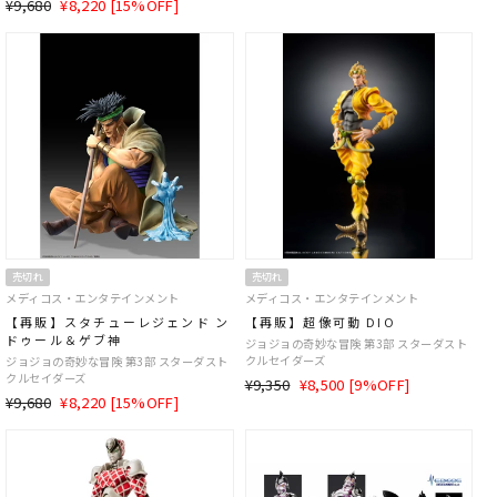
通
SALE
¥9,680
¥8,220 [15%OFF]
常
価
常
価
価
格
価
格
格
格
売切れ
売切れ
メディコス・エンタテインメント
メディコス・エンタテインメント
【再販】スタチューレジェンド ン
【再販】超像可動 DIO
ドゥール＆ゲブ神
ジョジョの奇妙な冒険 第3部 スターダスト
クルセイダーズ
ジョジョの奇妙な冒険 第3部 スターダスト
クルセイダーズ
通
SALE
¥9,350
¥8,500 [9%OFF]
通
SALE
¥9,680
¥8,220 [15%OFF]
常
価
常
価
価
格
価
格
格
格