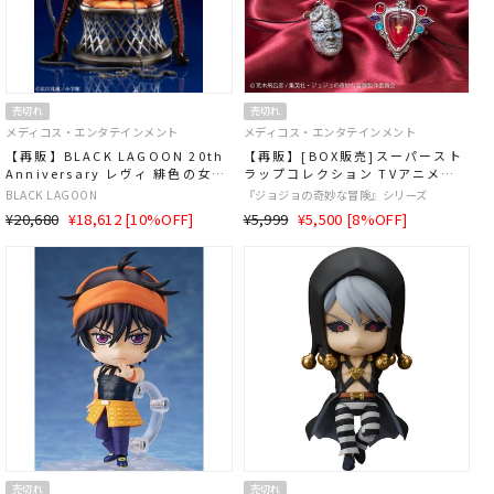
売切れ
売切れ
メディコス・エンタテインメント
メディコス・エンタテインメント
【再販】BLACK LAGOON 20th
【再販】[BOX販売]スーパースト
Anniversary レヴィ 緋色の女王
ラップコレクション TVアニメ
ver. 1/7スケール
『ジョジョの奇妙な冒険』 -6個入
BLACK LAGOON
『ジョジョの奇妙な冒険』シリーズ
りBOX-
通
SALE
通
SALE
¥20,680
¥18,612 [10%OFF]
¥5,999
¥5,500 [8%OFF]
常
価
常
価
価
格
価
格
格
格
売切れ
売切れ