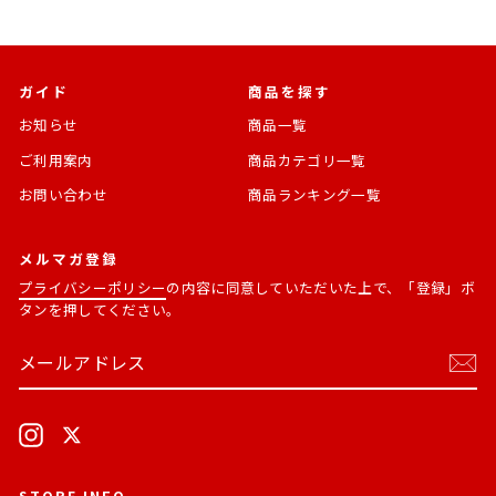
ガイド
商品を探す
お知らせ
商品一覧
ご利用案内
商品カテゴリ一覧
お問い合わせ
商品ランキング一覧
メルマガ登録
プライバシーポリシー
の内容に同意していただいた上で、「登録」ボ
タンを押してください。
メ
購
ー
読
ル
す
ア
る
ド
Instagram
X
レ
ス
STORE INFO