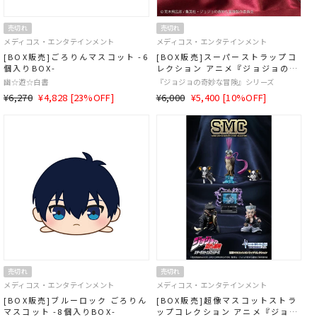
売切れ
売切れ
メディコス・エンタテインメント
メディコス・エンタテインメント
[BOX販売]ごろりんマスコット -6
[BOX販売]スーパーストラップコ
個入りBOX-
レクション アニメ『ジョジョの奇
妙な冒険』 -6個入りBOX-
幽☆遊☆白書
『ジョジョの奇妙な冒険』シリーズ
通
SALE
通
SALE
¥6,270
¥4,828 [23%OFF]
¥6,000
¥5,400 [10%OFF]
常
価
常
価
価
格
価
格
格
格
売切れ
売切れ
メディコス・エンタテインメント
メディコス・エンタテインメント
[BOX販売]ブルーロック ごろりん
[BOX販売]超像マスコットストラ
マスコット -8個入りBOX-
ップコレクション アニメ『ジョジ