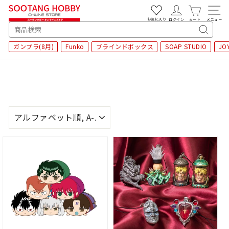
次
へ
お気に入り
ログイン
カート
メニュー
SEARCH
キ
ガンプラ(8月)
Funko
ブラインドボックス
SOAP STUDIO
JO
ー
ワ
ー
ド
検
索
並
び
替
え