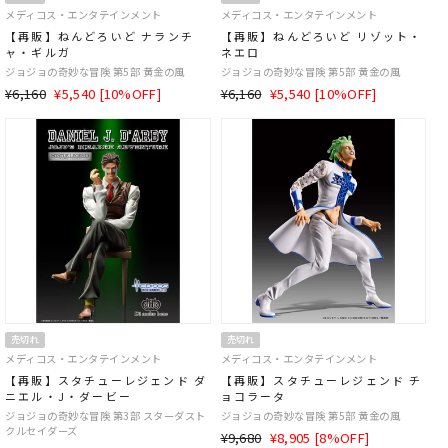
メディコス・エンタテインメント
メディコス・エンタテインメント
【再販】ねんどろいど ナランチ
【再販】ねんどろいど リゾット・
ャ・ギルガ
ネエロ
ジョジョの奇妙な冒険 第5部 黄金の風
ジョジョの奇妙な冒険 第5部 黄金の風
通
SALE
通
SALE
¥6,160
¥5,540 [10%OFF]
¥6,160
¥5,540 [10%OFF]
常
価
常
価
価
格
価
格
格
格
売切れ
売切れ
メディコス・エンタテインメント
メディコス・エンタテインメント
【再販】スタチューレジェンド ダ
【再販】スタチューレジェンド チ
ニエル・J・ダービー
ョコラータ
ジョジョの奇妙な冒険 第3部 スターダスト
ジョジョの奇妙な冒険 第5部 黄金の風
クルセイダーズ
通
SALE
¥9,680
¥8,905 [8%OFF]