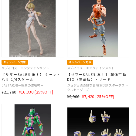
格
キャンペーン対象
キャンペーン対象
メディコス・エンタテインメント
メディコス・エンタテインメント
【サマーSALE対象！】 シーン・
【サマーSALE対象！】 超像可動
ハリ 1/6スケール
DIO（覚醒版）・サード
BASTARD‼－暗黒の破壊神－
ジョジョの奇妙な冒険 第3部 スターダスト
クルセイダーズ
通
SALE
¥21,780
¥16,330 [25%OFF]
通
SALE
¥9,900
¥7,420 [25%OFF]
常
価
常
価
価
格
価
格
格
格