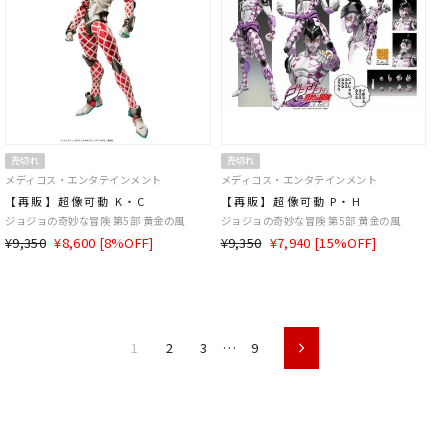
売切れ
売切れ
メディコス・エンタテインメント
メディコス・エンタテインメント
【再販】超像可動 K・C
【再販】超像可動 P・H
ジョジョの奇妙な冒険 第5部 黄金の風
ジョジョの奇妙な冒険 第5部 黄金の風
通
SALE
通
SALE
¥9,350
¥8,600 [8%OFF]
¥9,350
¥7,940 [15%OFF]
常
価
常
価
価
格
価
格
格
格
1
2
3
…
9
次