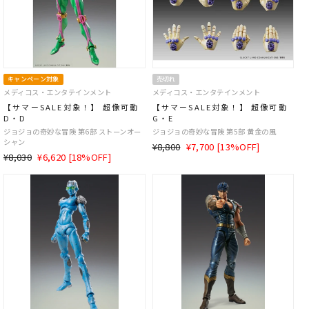
キャンペーン対象
売切れ
メディコス・エンタテインメント
メディコス・エンタテインメント
【サマーSALE対象！】 超像可動
【サマーSALE対象！】 超像可動
D・D
G・E
ジョジョの奇妙な冒険 第6部 ストーンオー
ジョジョの奇妙な冒険 第5部 黄金の風
シャン
通
SALE
¥8,800
¥7,700 [13%OFF]
通
SALE
¥8,030
¥6,620 [18%OFF]
常
価
常
価
価
格
価
格
格
格