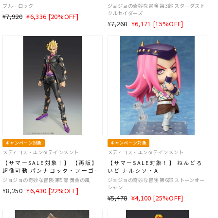
ョの奇妙な冒険 スターダストクル
ブルーロック
ジョジョの奇妙な冒険 第3部 スターダスト
セイダース』 -6個入りBOX-
クルセイダーズ
通
SALE
¥7,920
¥6,336 [20%OFF]
通
SALE
¥7,260
¥6,171 [15%OFF]
常
価
常
価
価
格
価
格
格
格
キャンペーン対象
キャンペーン対象
メディコス・エンタテインメント
メディコス・エンタテインメント
【サマーSALE対象！】 【再販】
【サマーSALE対象！】 ねんどろ
超像可動 パンナコッタ・フーゴ
いど ナルシソ・A
Ver.BLACK
ジョジョの奇妙な冒険 第5部 黄金の風
ジョジョの奇妙な冒険 第6部 ストーンオー
シャン
通
SALE
¥8,250
¥6,430 [22%OFF]
通
SALE
¥5,478
¥4,100 [25%OFF]
常
価
常
価
価
格
価
格
格