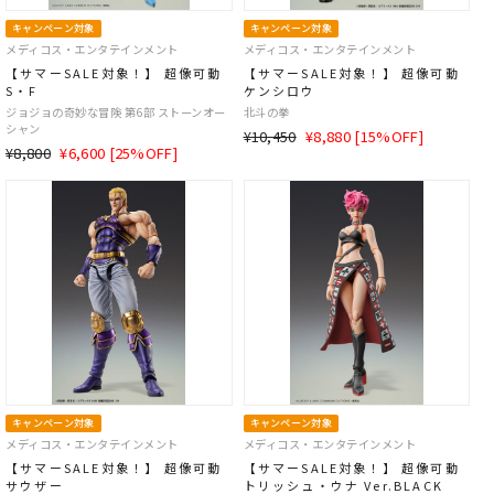
キャンペーン対象
キャンペーン対象
メディコス・エンタテインメント
メディコス・エンタテインメント
【サマーSALE対象！】 超像可動
【サマーSALE対象！】 超像可動
S・F
ケンシロウ
ジョジョの奇妙な冒険 第6部 ストーンオー
北斗の拳
シャン
通
SALE
¥10,450
¥8,880 [15%OFF]
通
SALE
¥8,800
¥6,600 [25%OFF]
常
価
常
価
価
格
価
格
格
格
キャンペーン対象
キャンペーン対象
メディコス・エンタテインメント
メディコス・エンタテインメント
【サマーSALE対象！】 超像可動
【サマーSALE対象！】 超像可動
サウザー
トリッシュ・ウナ Ver.BLACK