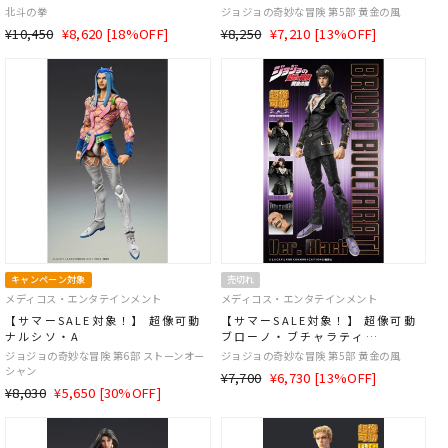
北斗の拳
ジョジョの奇妙な冒険 第5部 黄金の風
通
SALE
通
SALE
¥10,450
¥8,620 [18%OFF]
¥8,250
¥7,210 [13%OFF]
常
価
常
価
価
格
価
格
格
格
キャンペーン対象
売切れ
メディコス・エンタテインメント
メディコス・エンタテインメント
【サマーSALE対象！】 超像可動
【サマーSALE対象！】 超像可動
ナルシソ・A
ブローノ・ブチャラティ
Ver.BLACK
ジョジョの奇妙な冒険 第6部 ストーンオー
ジョジョの奇妙な冒険 第5部 黄金の風
シャン
通
SALE
¥7,700
¥6,730 [13%OFF]
通
SALE
¥8,030
¥5,650 [30%OFF]
常
価
常
価
価
格
価
格
格