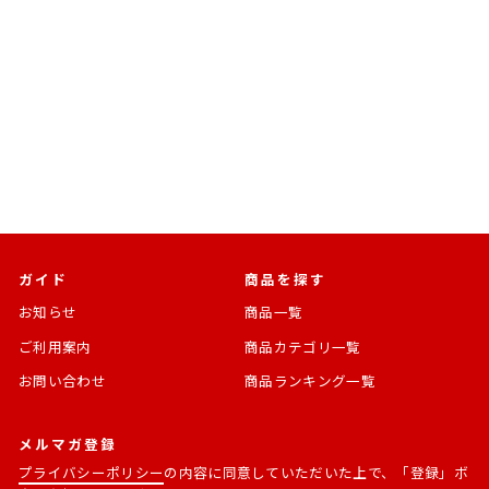
ブシロードクリエイティブ
[BOX販売]Re:ゼロから始
める異世界生活 ぺたっとね
じまきますこっと -6個入り
Re:ゼロから始める異世界生活
BOX-
通
SALE
¥4,620
¥3,927 [15%OFF]
常
価
価
格
格
ガイド
商品を探す
お知らせ
商品一覧
ご利用案内
商品カテゴリ一覧
お問い合わせ
商品ランキング一覧
メルマガ登録
プライバシーポリシー
の内容に同意していただいた上で、「登録」ボ