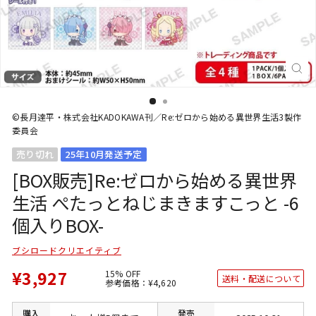
閉
じ
る
(E
©長月達平・株式会社KADOKAWA刊／Re:ゼロから始める異世界生活3製作
委員会
売り切れ
25年10月発送予定
[BOX販売]Re:ゼロから始める異世界
生活 ぺたっとねじまきますこっと -6
個入りBOX-
ブシロードクリエイティブ
¥3,927
15% OFF
送料・配送について
通
SALE
参考価格：
¥4,620
常
価
価
格
格
購入
発売