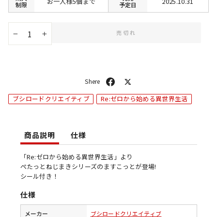
お一人様5個まで
2025.10.31
制限
予定日
売切れ
−
+
シ
ポ
ェ
ス
ブシロードクリエイティブ
Re:ゼロから始める異世界生活
ア
ト
商品説明
仕様
「Re:ゼロから始める異世界生活」より
ぺたっとねじまきシリーズのますこっとが登場!
シール付き！
仕様
メーカー
ブシロードクリエイティブ