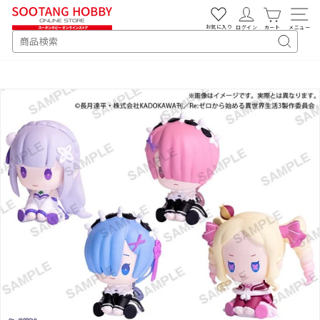
次
へ
お気に入り
ログイン
カート
メニュー
SEARCH
キ
ー
ワ
ー
ド
検
索