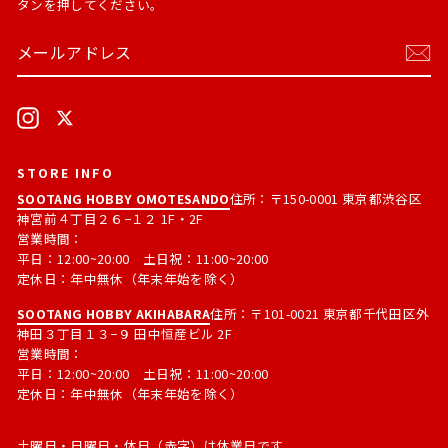
タンを押してください。
メ
購
ー
読
ル
す
ア
る
ド
Instagram
X
レ
ス
STORE INFO
SOOTANG HOBBY OMOTESANDO
住所：〒150-0001 東京都渋谷区
神宮前４丁目２６−１２ 1F・2F
営業時間：
平日：12:00~20:00 土日祝：11:00~20:00
定休日：年中無休（年末年始を除く）
SOOTANG HOBBY AKIHABARA
住所：〒101-0021 東京都千代田区外
神田３丁目１３−９ 田中恒産ビル 2F
営業時間：
平日：12:00~20:00 土日祝：11:00~20:00
定休日：年中無休（年末年始を除く）
土曜日・日曜日・休日（赤字）は休業日です。