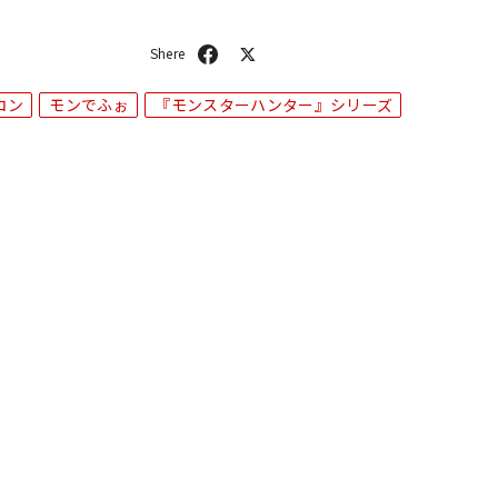
シ
ポ
ェ
ス
ア
ト
コン
モンでふぉ
『モンスターハンター』シリーズ