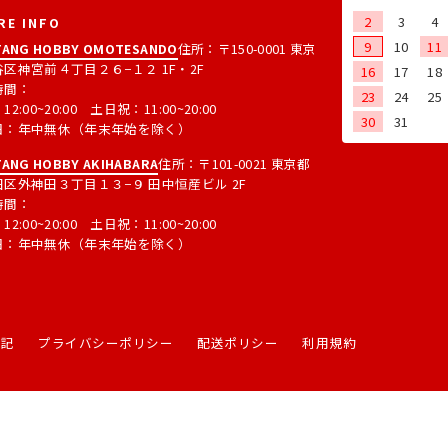
2
3
4
RE INFO
9
10
11
ANG HOBBY OMOTESANDO
住所：〒150-0001 東京
区神宮前４丁目２６−１２ 1F・2F
16
17
18
時間：
23
24
25
2:00~20:00 土日祝：11:00~20:00
30
31
日：年中無休（年末年始を除く）
ANG HOBBY AKIHABARA
住所：〒101-0021 東京都
区外神田３丁目１３−９ 田中恒産ビル 2F
時間：
2:00~20:00 土日祝：11:00~20:00
日：年中無休（年末年始を除く）
表記
プライバシーポリシー
配送ポリシー
利用規約