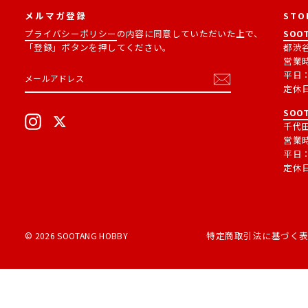
メルマガ登録
STO
プライバシーポリシー
の内容に同意していただいた上で、
SOOT
「登録」ボタンを押してください。
都渋谷
営業
メ
購
平日：1
ー
読
定休
ル
す
ア
る
SOOT
ド
Instagram
X
レ
千代田
ス
営業
平日：1
定休
特定商取引法に基づく
© 2026 SOOTANG HOBBY