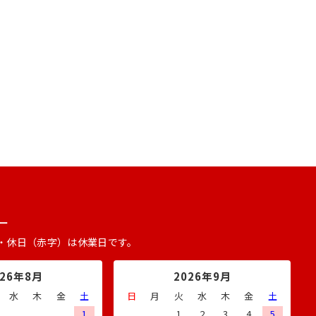
ー
・休日（赤字）は休業日です。
026年8月
2026年9月
水
木
金
土
日
月
火
水
木
金
土
1
1
2
3
4
5