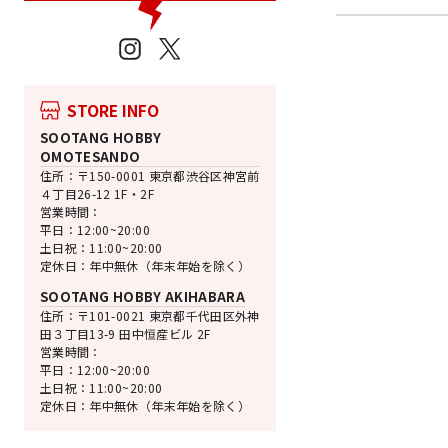
Instagram
X
STORE INFO
SOOTANG HOBBY
OMOTESANDO
住所：〒150-0001 東京都渋谷区神宮前
４丁目26-12 1F・2F
営業時間：
平日：12:00~20:00
土日祝：11:00~20:00
定休日：年中無休（年末年始を除く）
SOOTANG HOBBY AKIHABARA
売切れ
住所：〒101-0021 東京都千代田区外神
カプコン
田３丁目13-9 田中恒産ビル 2F
モンでふぉ サガラ
営業時間：
ー イャンクック
平日：12:00~20:00
土日祝：11:00~20:00
『モンスターハンター』
定休日：年中無休（年末年始を除く）
通
SALE
¥1,320
¥1,148 [13
常
価
価
格