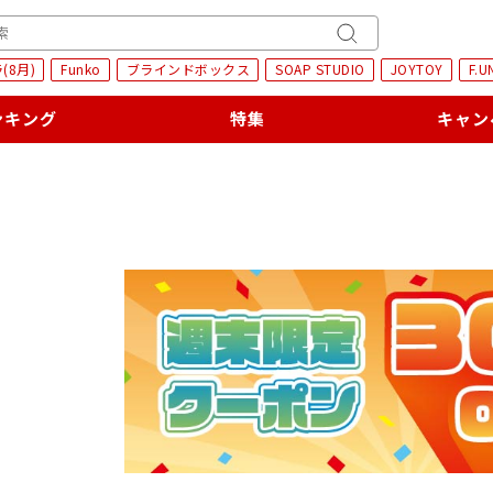
H
キ
(8月)
Funko
ブラインドボックス
SOAP STUDIO
JOYTOY
F.U
ー
ワ
ンキング
特集
キャン
ー
ド
検
索