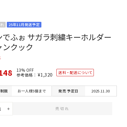
切れ
25年11月発送予定
ンでふぉ サガラ刺繍キーホルダー
ャンクック
ン
148
13% OFF
送料・配送について
通
¥1,320
SALE
参考価格：
常
価
価
格
格
制限
お一人様5個まで
発売
予定日
2025.11.30
売切れ
+