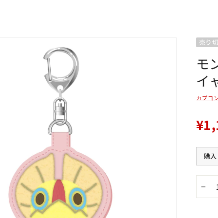
売り
モ
イ
カプコ
¥1,
購入
−