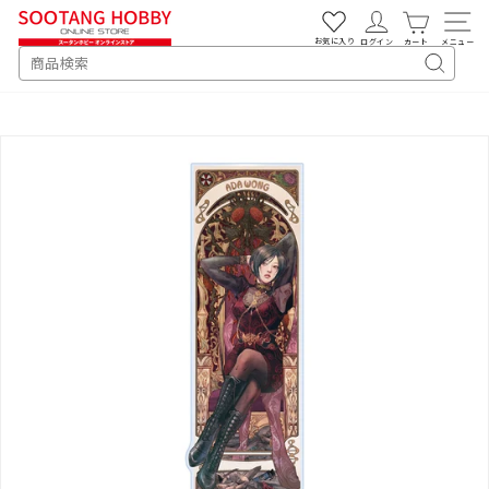
次
へ
お気に入り
ログイン
カート
メニュー
SEARCH
キ
ー
ワ
ー
ド
検
索