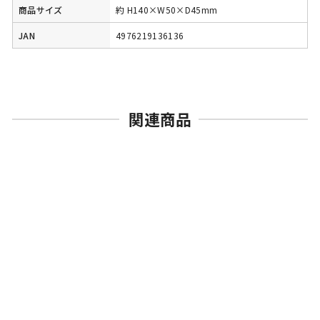
商品サイズ
約 H140×W50×D45mm
JAN
4976219136136
関連商品
売切れ
カプコン
バイオハザード30周年 ア
クリルスタンドコレクショ