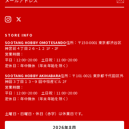
ー
読
ル
す
ア
る
ド
Instagram
X
レ
ス
STORE INFO
SOOTANG HOBBY OMOTESANDO
住所：〒150-0001 東京都渋谷区
神宮前４丁目２６−１２ 1F・2F
営業時間：
平日：12:00~20:00 土日祝：11:00~20:00
定休日：年中無休（年末年始を除く）
SOOTANG HOBBY AKIHABARA
住所：〒101-0021 東京都千代田区外
神田３丁目１３−９ 田中恒産ビル 2F
営業時間：
平日：12:00~20:00 土日祝：11:00~20:00
定休日：年中無休（年末年始を除く）
土曜日・日曜日・休日（赤字）は休業日です。
2026年8月