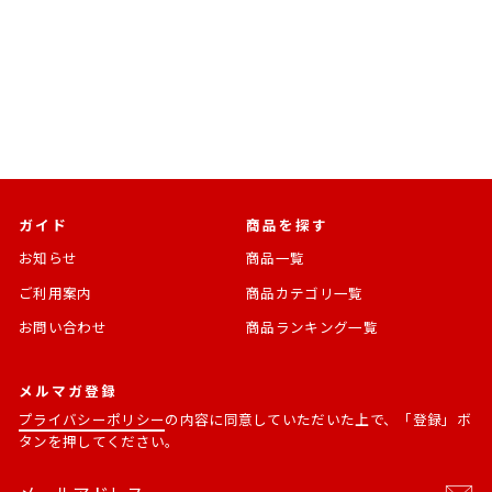
ン エイダ
『バイオハザード』シリーズ
通
SALE
¥1,760
¥1,320 [25%OFF]
常
価
価
格
格
ガイド
商品を探す
お知らせ
商品一覧
ご利用案内
商品カテゴリ一覧
お問い合わせ
商品ランキング一覧
メルマガ登録
プライバシーポリシー
の内容に同意していただいた上で、「登録」ボ
タンを押してください。
メ
購