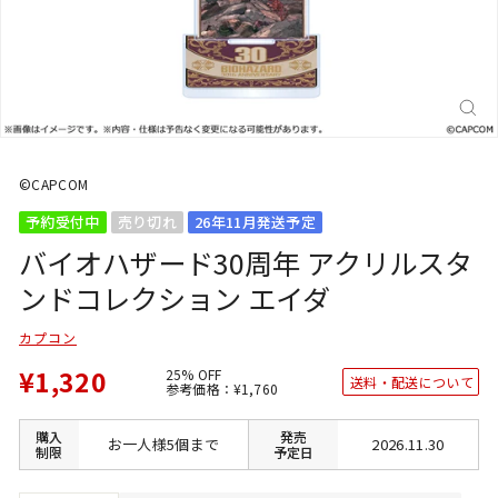
閉
じ
る
(E
©CAPCOM
予約受付中
売り切れ
26年11月発送予定
バイオハザード30周年 アクリルスタ
ンドコレクション エイダ
カプコン
¥1,320
25% OFF
送料・配送について
通
SALE
参考価格：
¥1,760
常
価
価
格
格
購入
発売
お一人様5個まで
2026.11.30
制限
予定日