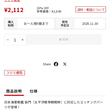
¥2,112
20% OFF
送料・配送について
通
SALE
参考価格：
¥2,640
常
価
価
格
格
購入
発売
お一人様5個まで
2025.11.30
制限
予定日
売切れ
−
+
シ
ポ
ェ
ス
フジミ模型
ア
ト
商品説明
仕様
日本海軍戦艦 長門（太平洋戦争開戦時）に対応したエッチングパー
ツが登場！