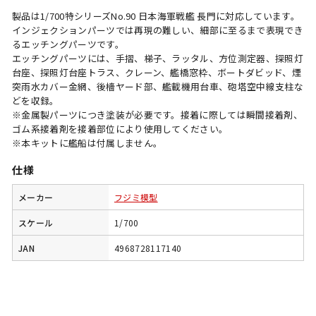
製品は1/700特シリーズNo.90 日本海軍戦艦 長門に対応しています。
インジェクションパーツでは再現の難しい、細部に至るまで表現でき
るエッチングパーツです。
エッチングパーツには、手摺、梯子、ラッタル、方位測定器、探照灯
台座、探照灯台座トラス、クレーン、艦橋窓枠、ボートダビッド、煙
突雨水カバー金網、後檣ヤード部、艦載機用台車、砲塔空中線支柱な
どを収録。
※金属製パーツにつき塗装が必要です。接着に際しては瞬間接着剤、
ゴム系接着剤を接着部位により使用してください。
※本キットに艦船は付属しません。
仕様
メーカー
フジミ模型
スケール
1/700
JAN
4968728117140