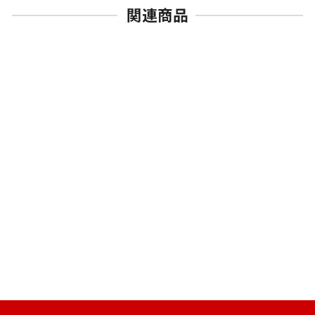
関連商品
売切れ
1/700 日本海軍戦艦 長門
専用エッチングパーツ
通
SALE
¥2,640
¥2,112 [20%OFF]
常
価
価
格
格