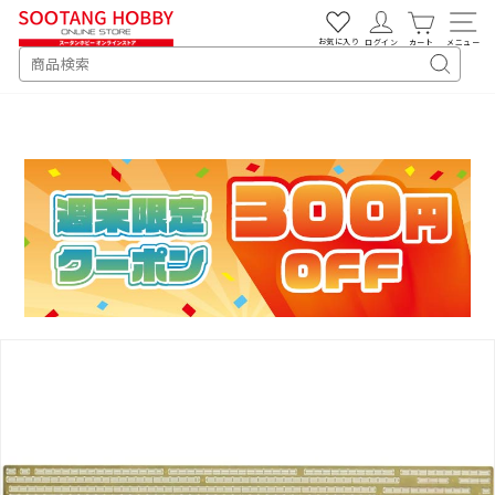
次
へ
お気に入り
ログイン
カート
メニュー
SEARCH
キ
ー
ワ
ー
ド
検
索