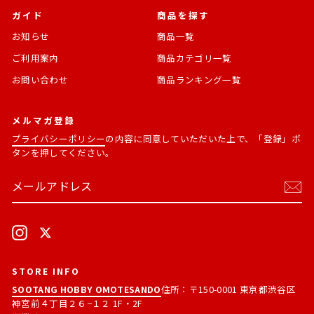
ガイド
商品を探す
お知らせ
商品一覧
ご利用案内
商品カテゴリ一覧
お問い合わせ
商品ランキング一覧
メルマガ登録
プライバシーポリシー
の内容に同意していただいた上で、「登録」ボ
タンを押してください。
メ
購
ー
読
ル
す
ア
る
ド
Instagram
X
レ
ス
STORE INFO
SOOTANG HOBBY OMOTESANDO
住所：〒150-0001 東京都渋谷区
神宮前４丁目２６−１２ 1F・2F