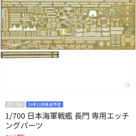
閉
じ
る
(E
売り切れ
25年11月発送予定
1/700 日本海軍戦艦 長門 専用エッチ
ングパーツ
フジミ模型