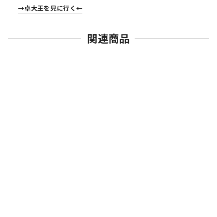
→卓大王を見に行く←
関連商品
(単品販売)FARMER BOB
フィーリング・ユー・シリ
ーズ
¥2,090