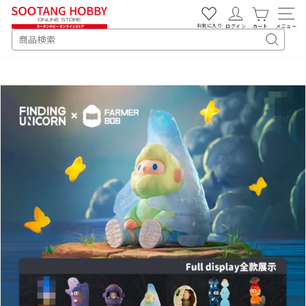
次
へ
お気に入り
ログイン
カート
メニュー
SEARCH
キ
ー
ワ
ー
ド
検
索