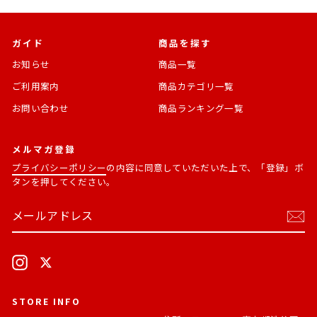
ガイド
商品を探す
お知らせ
商品一覧
ご利用案内
商品カテゴリ一覧
お問い合わせ
商品ランキング一覧
メルマガ登録
プライバシーポリシー
の内容に同意していただいた上で、「登録」ボ
タンを押してください。
メ
購
ー
読
ル
す
ア
る
ド
Instagram
X
レ
ス
STORE INFO