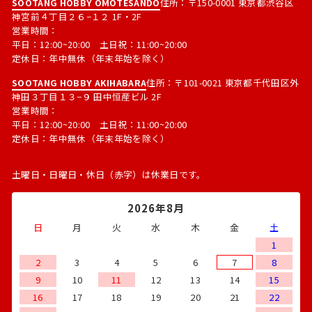
SOOTANG HOBBY OMOTESANDO
住所：〒150-0001 東京都渋谷区
神宮前４丁目２６−１２ 1F・2F
営業時間：
平日：12:00~20:00 土日祝：11:00~20:00
定休日：年中無休（年末年始を除く）
SOOTANG HOBBY AKIHABARA
住所：〒101-0021 東京都千代田区外
神田３丁目１３−９ 田中恒産ビル 2F
営業時間：
平日：12:00~20:00 土日祝：11:00~20:00
定休日：年中無休（年末年始を除く）
土曜日・日曜日・休日（赤字）は休業日です。
2026年8月
日
月
火
水
木
金
土
1
2
3
4
5
6
7
8
9
10
11
12
13
14
15
16
17
18
19
20
21
22