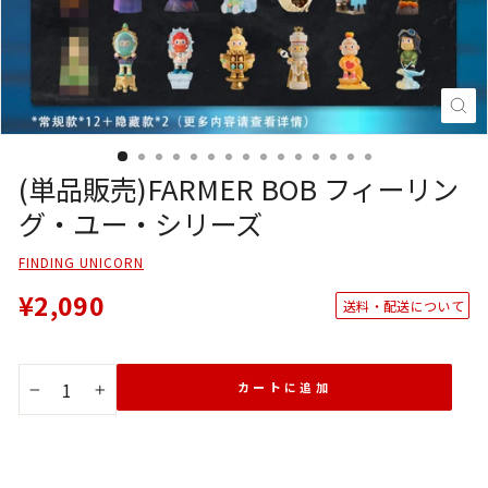
閉
じ
る
(E
(単品販売)FARMER BOB フィーリン
グ・ユー・シリーズ
FINDING UNICORN
¥2,090
送料・配送について
カートに追加
−
+