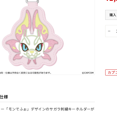
購入
−
カプ
仕様
ター「モンでふぉ」デザインのサガラ刺繍キーホルダーが