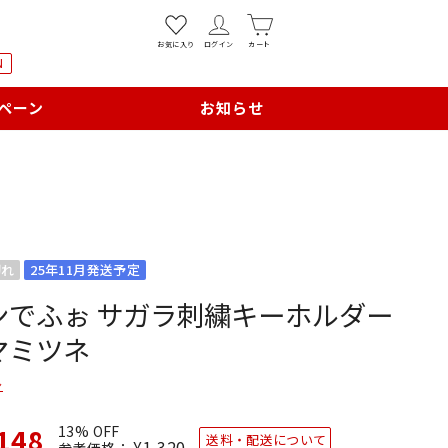
お気に入り
ログイン
カート
N
ペーン
お知らせ
切れ
25年11月発送予定
ンでふぉ サガラ刺繍キーホルダー
マミツネ
ン
148
13% OFF
送料・配送について
通
¥1,320
SALE
参考価格：