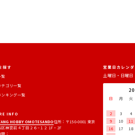
を探す
営業日カレンダ
土曜日・日曜日
一覧
カテゴリ一覧
2
ランキング一覧
日
月
火
2
3
4
RE INFO
9
10
11
ANG HOBBY OMOTESANDO
住所：〒150-0001 東京
区神宮前４丁目２６−１２ 1F・2F
16
17
18
時間：