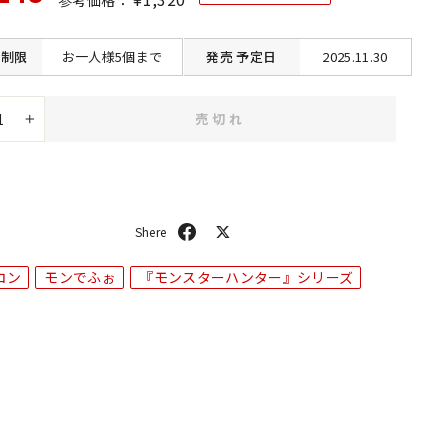
常
価
価
格
格
制限
お一人様5個まで
発売
予定日
2025.11.30
売切れ
+
シ
ポ
ェ
ス
ア
ト
コン
モンでふぉ
『モンスターハンター』シリーズ