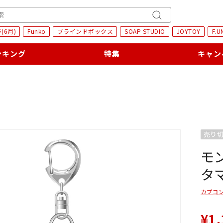
H
キ
(6月)
Funko
ブラインドボックス
SOAP STUDIO
JOYTOY
F.U
ー
ワ
ンキング
特集
キャン
ー
ド
検
索
売り
モ
タ
カプコ
¥1,