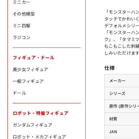
ミニカー
「モンスターハ
その他模型
タッチでかわい
ミニ四駆
デフォルメシリ
「モンスターハ
ラジコン
ク」、「タマミ
もこもこした刺
しみいただけま
フィギュア・ドール
仕様
美少女フィギュア
メーカー
一般フィギュア
ドール
シリーズ
原作 (原作シリ
ロボット・特撮フィギュア
材質
ガンダムフィギュア
JAN
ロボット・メカフィギュア