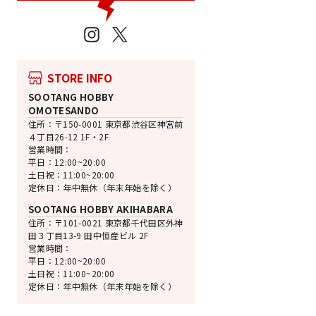
売切れ
Instagram
X
カプコン
モンでふぉ サガラ
ー タマミツネ
STORE INFO
『モンスターハンター』
SOOTANG HOBBY
通
SALE
¥1,320
¥1,148 [13
OMOTESANDO
常
価
住所：〒150-0001 東京都渋谷区神宮前
価
格
４丁目26-12 1F・2F
格
営業時間：
平日：12:00~20:00
土日祝：11:00~20:00
定休日：年中無休（年末年始を除く）
SOOTANG HOBBY AKIHABARA
住所：〒101-0021 東京都千代田区外神
田３丁目13-9 田中恒産ビル 2F
営業時間：
平日：12:00~20:00
土日祝：11:00~20:00
定休日：年中無休（年末年始を除く）