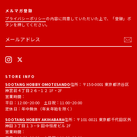
メルマガ登録
プライバシーポリシー
の内容に同意していただいた上で、「登録」ボ
タンを押してください。
メ
購
ー
読
ル
す
ア
る
ド
Instagram
X
レ
ス
STORE INFO
SOOTANG HOBBY OMOTESANDO
住所：〒150-0001 東京都渋谷区
神宮前４丁目２６−１２ 1F・2F
営業時間：
平日：12:00~20:00 土日祝：11:00~20:00
定休日：年中無休（年末年始を除く）
SOOTANG HOBBY AKIHABARA
住所：〒101-0021 東京都千代田区外
神田３丁目１３−９ 田中恒産ビル 2F
営業時間：