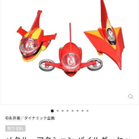
閉
じ
る
(E
©永井豪／ダイナミック企画
売り切れ