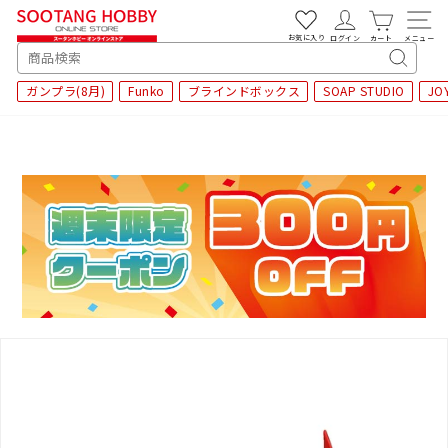
次
へ
お気に入り
ログイン
カート
メニュー
SEARCH
キ
ガンプラ(8月)
Funko
ブラインドボックス
SOAP STUDIO
JO
ー
ワ
ー
ド
検
索