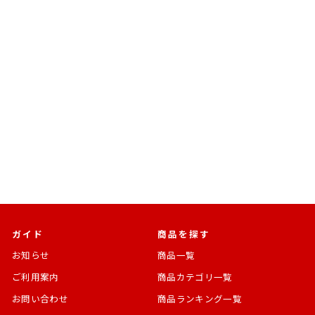
売切れ
EVOLUTION・TOY
メタル・アクション パイル
ダーセット
マジンガーZ
通
SALE
¥14,080
¥11,968
常
価
[15%OFF]
価
格
格
ガイド
商品を探す
お知らせ
商品一覧
ご利用案内
商品カテゴリ一覧
お問い合わせ
商品ランキング一覧