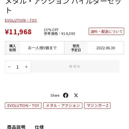
メタル・アクション パイルダーセッ
ト
EVOLUTION・TOY
¥11,968
15% OFF
送料・配送について
通
SALE
参考価格：
¥14,080
常
価
価
格
格
購入
発売
お一人様5個まで
2022.06.30
制限
予定日
売切れ
−
+
シ
ポ
ェ
ス
EVOLUTION・TOY
メタル・アクション
マジンガーZ
ア
ト
商品説明
仕様