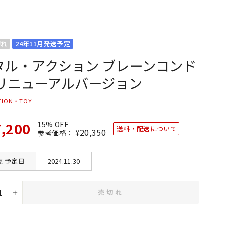
切れ
24年11月発送予定
タル・アクション ブレーンコンド
 リニューアルバージョン
TION・TOY
7,200
15% OFF
送料・配送について
通
¥20,350
SALE
参考価格：
常
価
価
格
格
売
予定日
2024.11.30
売切れ
+