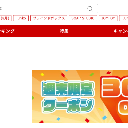
H
キ
(8月)
Funko
ブラインドボックス
SOAP STUDIO
JOYTOY
F.U
ー
ワ
ンキング
特集
キャン
ー
ド
検
索