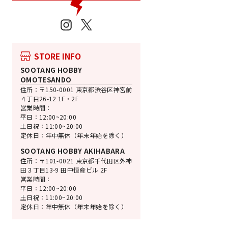
Instagram
X
STORE INFO
SOOTANG HOBBY
OMOTESANDO
住所：〒150-0001 東京都渋谷区神宮前
４丁目26-12 1F・2F
営業時間：
平日：12:00~20:00
土日祝：11:00~20:00
定休日：年中無休（年末年始を除く）
売切れ
SOOTANG HOBBY AKIHABARA
EVOLUTION・TOY
住所：〒101-0021 東京都千代田区外神
メタル・アクション
田３丁目13-9 田中恒産ビル 2F
ドル リニューアル
営業時間：
グレートマジンガー
平日：12:00~20:00
通
SALE
¥20,350
¥17,200 [
土日祝：11:00~20:00
常
価
定休日：年中無休（年末年始を除く）
価
格
格