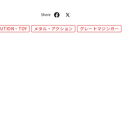
シ
ポ
ェ
ス
ア
ト
LUTION・TOY
メタル・アクション
グレートマジンガー