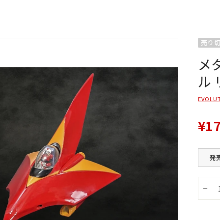
売り
メ
ル
EVOLU
¥1
発
−