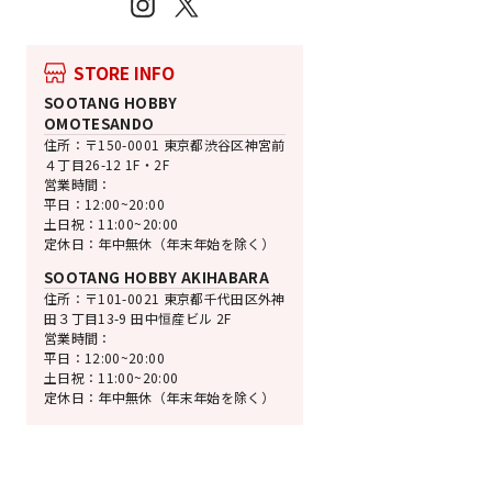
Instagram
X
STORE INFO
売切れ
SOOTANG HOBBY
欺き兎 Sitting B
OMOTESANDO
1/7スケール
住所：〒150-0001 東京都渋谷区神宮前
通
SALE
¥26,400
¥25,080 [
４丁目26-12 1F・2F
常
価
営業時間：
価
格
平日：12:00~20:00
格
土日祝：11:00~20:00
定休日：年中無休（年末年始を除く）
SOOTANG HOBBY AKIHABARA
住所：〒101-0021 東京都千代田区外神
田３丁目13-9 田中恒産ビル 2F
営業時間：
平日：12:00~20:00
土日祝：11:00~20:00
定休日：年中無休（年末年始を除く）