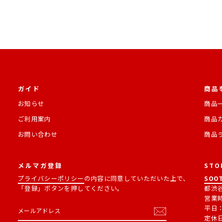
ガイド
商品
お知らせ
商品
ご利用案内
商品
お問い合わせ
商品
メルマガ登録
STO
プライバシーポリシー
の内容に同意していただいた上で、
SOOT
「登録」ボタンを押してください。
都渋谷
営業
メ
購
平日：1
ー
読
定休
ル
す