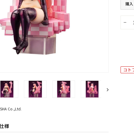
購入
−
コト
A Co.,Ltd.
仕様