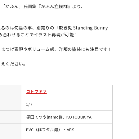
ー「かふん」氏画集『かふん症候群』より、
！
のは勿論の事、別売りの「欺き兎 Standing Bunny
組み合わせることでイラスト再現が可能！
のまつげ表現やボリューム感、洋服の塗装にも注目です！
迎えください。
コトブキヤ
1/7
塚田てつや(namoji)、KOTOBUKIYA
PVC（非フタル酸）・ABS