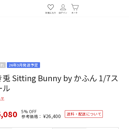
お気に入り
ログイン
カート
切れ
26年3月発送予定
兎 Sitting Bunny by かふん 1/7ス
ール
キヤ
5,080
5% OFF
送料・配送について
通
¥26,400
SALE
参考価格：
常
価
価
格
格