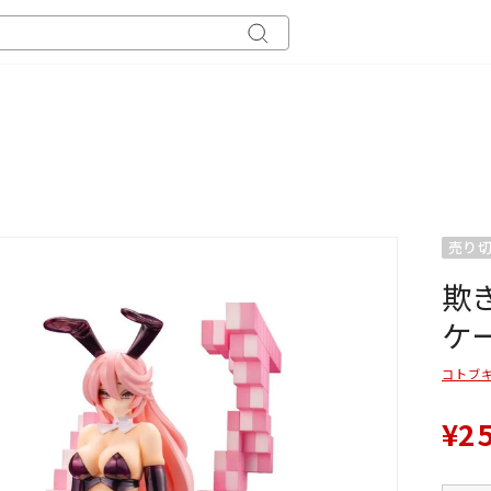
キ
ー
ワ
ー
ド
検
索
売り
欺き
ケ
コトブ
¥2