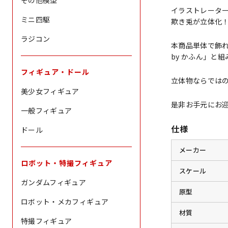
その他模型
イラストレータ
ミニ四駆
欺き兎が立体化
ラジコン
本商品単体で飾れる
by かふん」と
フィギュア・ドール
立体物ならでは
美少女フィギュア
是非お手元にお
一般フィギュア
仕様
ドール
メーカー
ロボット・特撮フィギュア
スケール
ガンダムフィギュア
原型
ロボット・メカフィギュア
材質
特撮フィギュア