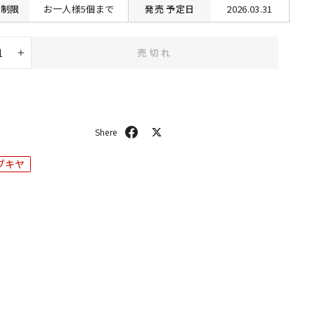
制限
お一人様5個まで
発売
予定日
2026.03.31
売切れ
+
シ
ポ
ェ
ス
ア
ト
ブキヤ