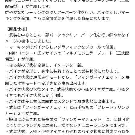
Niθ^（ニシー）氏がデザインした「マルチモジュラーブレード（正式
配備型）」が付属します。
鮮やかなカラーリングのクリアーパーツ化を行い、バイクらしいマー
キングを追加、さらに追加武装を付属した商品になります。
【商品仕様】
・武装を中心とした一部パーツのクリアーパーツ化を行い鮮やかなイ
メージの機体にしました。
・マーキングはバイクらしいグラフィックをデカールで付属。
・Niθ^（ニシー）氏デザインの「マルチモジュラーブレード（正式配
備型）」が付属。
・後ろ髪の形状を変更し、イメージを一新。
・バイクが変形し、身体に装着することで武装状態になります。
・バイク状態は通常走行モードから、「フィンガーマチェット」を展
開した攻撃モードへ変形させる事も出来ます。
・バイク状態の大径タイヤ、武装状態での小径タイヤが付属。小径タ
イヤでもバイク状態に変形可能。
・バイクは差し替え展開式のスタンドで駐車状態に出来ます。
・武装は「フィンガーマチェット」と両手持ちの「プレートデリンジ
ャー」２丁が付属。
・腕部に装備された特殊武器「フィンガーマチェット」は、２軸可動
によりフレキシブルに展開し、様々なシチュエーションを演出可能。
・武装状態、大径・小径タイヤそれぞれのバイク状態に対応する丸型