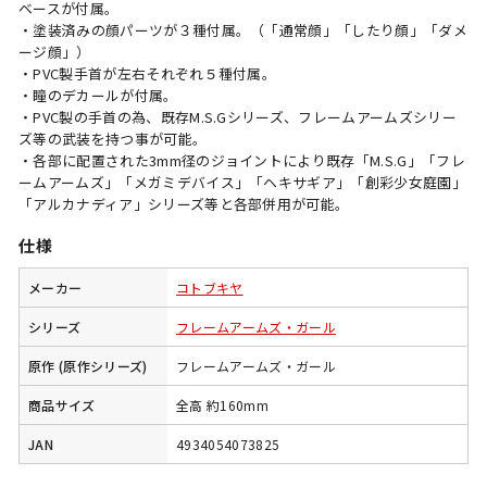
ベースが付属。
・塗装済みの顔パーツが３種付属。（「通常顔」「したり顔」「ダメ
ージ顔」）
・PVC製手首が左右それぞれ５種付属。
・瞳のデカールが付属。
・PVC製の手首の為、既存M.S.Gシリーズ、フレームアームズシリー
ズ等の武装を持つ事が可能。
・各部に配置された3mm径のジョイントにより既存「M.S.G」「フレ
ームアームズ」「メガミデバイス」「ヘキサギア」「創彩少女庭園」
「アルカナディア」シリーズ等と各部併用が可能。
仕様
メーカー
コトブキヤ
シリーズ
フレームアームズ・ガール
原作 (原作シリーズ)
フレームアームズ・ガール
商品サイズ
全高 約160mm
JAN
4934054073825