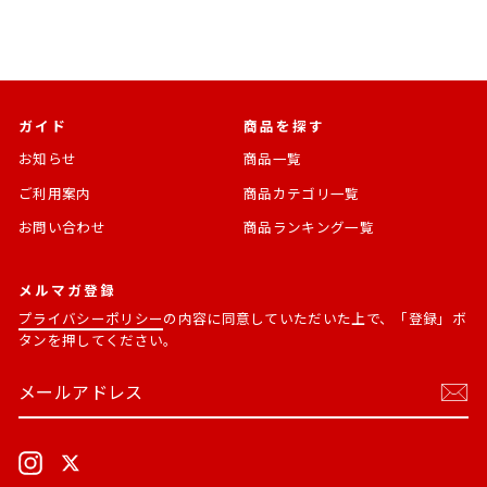
ガイド
商品を探す
お知らせ
商品一覧
ご利用案内
商品カテゴリ一覧
お問い合わせ
商品ランキング一覧
メルマガ登録
プライバシーポリシー
の内容に同意していただいた上で、「登録」ボ
タンを押してください。
メ
購
ー
読
ル
す
ア
る
ド
Instagram
X
レ
ス