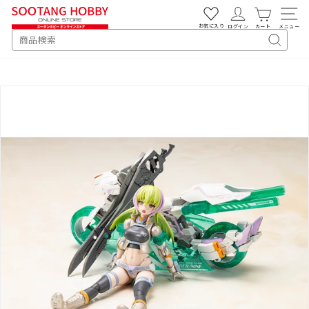
次
へ
お気に入り
ログイン
カート
メニュー
SEARCH
キ
ー
ワ
ー
ド
検
索