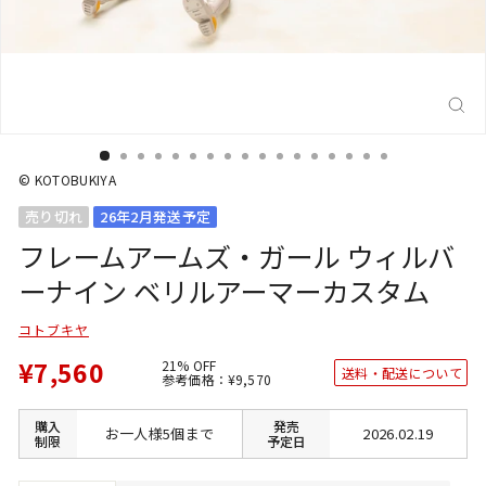
閉
じ
る
(E
© KOTOBUKIYA
売り切れ
26年2月発送予定
フレームアームズ・ガール ウィルバ
ーナイン ベリルアーマーカスタム
コトブキヤ
¥7,560
21% OFF
送料・配送について
通
SALE
参考価格：
¥9,570
常
価
価
格
格
購入
発売
お一人様5個まで
2026.02.19
制限
予定日