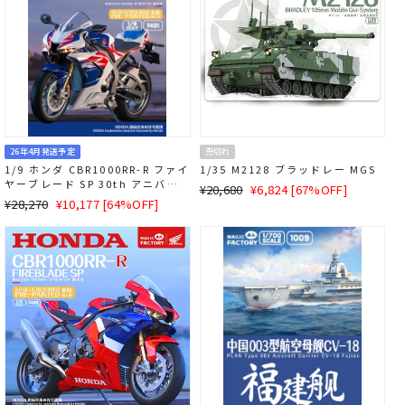
26年4月発送予定
売切れ
1/9 ホンダ CBR1000RR-R ファイ
1/35 M2128 ブラッドレー MGS
ヤーブレード SP 30th アニバー
通
SALE
¥20,680
¥6,824 [67%OFF]
サリー(プレカラー・スナップフィ
通
SALE
¥28,270
¥10,177 [64%OFF]
常
価
ット)
常
価
価
格
価
格
格
格