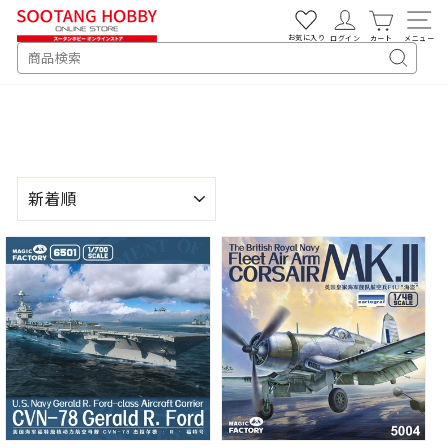
次
へ
お気に入り
ログイン
カート
メニュー
SEARCH
キ
ー
ワ
ー
ド
検
並
索
び
替
え