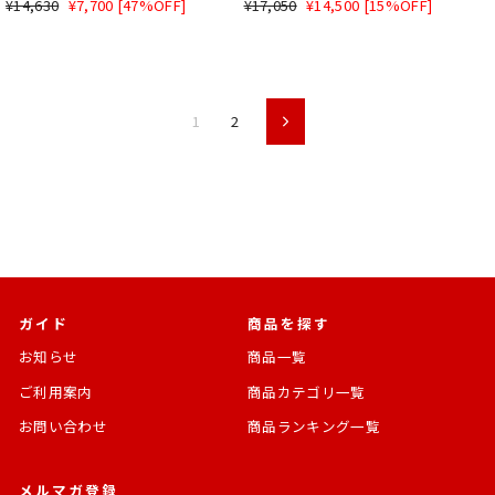
通
SALE
通
SALE
¥14,630
¥7,700 [47%OFF]
¥17,050
¥14,500 [15%OFF]
常
価
常
価
価
格
価
格
格
格
1
2
次
ガイド
商品を探す
お知らせ
商品一覧
ご利用案内
商品カテゴリ一覧
お問い合わせ
商品ランキング一覧
メルマガ登録