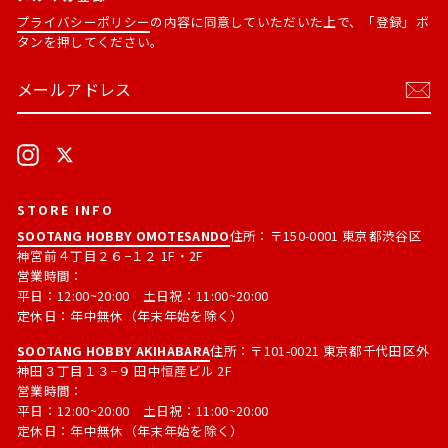
プライバシーポリシー
の内容に同意していただいた上で、「登録」ボ
タンを押してください。
メ
購
ー
読
ル
す
ア
る
ド
Instagram
X
レ
ス
STORE INFO
SOOTANG HOBBY OMOTESANDO
住所：〒150-0001 東京都渋谷区
神宮前４丁目２６−１２ 1F・2F
営業時間：
平日：12:00~20:00 土日祝：11:00~20:00
定休日：年中無休（年末年始を除く）
SOOTANG HOBBY AKIHABARA
住所：〒101-0021 東京都千代田区外
神田３丁目１３−９ 田中恒産ビル 2F
営業時間：
平日：12:00~20:00 土日祝：11:00~20:00
定休日：年中無休（年末年始を除く）