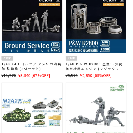
格
売切れ
売切れ
1/48 F4U コルセア アメリカ海兵
1/48 P & W R2800 星型18気筒
隊 整備兵 (5体セット)
航空機用エンジン (マジックファ
クトリー MGF5001用)
通
SALE
通
SALE
¥11,770
¥3,940 [67%OFF]
¥9,570
¥2,950 [69%OFF]
常
価
常
価
価
格
価
格
格
格