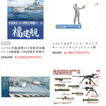
1/35 ウォロディミル・ゼレンス
売切れ
キー レジンキット (レジン人物
1/700 中国海軍003型航空母艦
*1 UZI短機関銃*2)
CV-18福建艦【初回限定特典付
通
SALE
¥6,083
¥1,460 [76%OFF]
き】
通
SALE
常
価
¥18,040
¥12,600 [30%OFF]
常
価
価
格
価
格
格
格