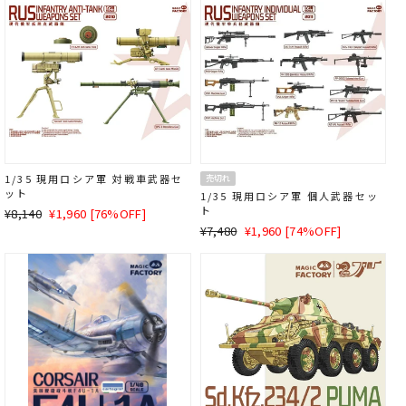
格
1/35 現用ロシア軍 対戦車武器セ
売切れ
ット
1/35 現用ロシア軍 個人武器セッ
ト
通
SALE
¥8,140
¥1,960 [76%OFF]
常
価
通
SALE
¥7,480
¥1,960 [74%OFF]
価
格
常
価
格
価
格
格