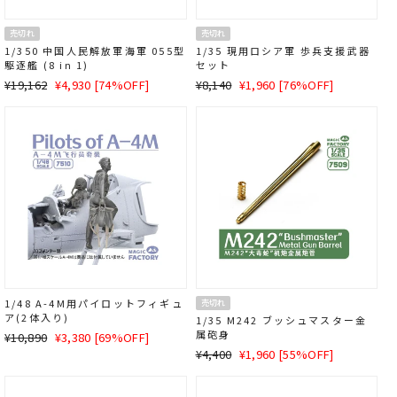
売切れ
売切れ
1/350 中国人民解放軍海軍 055型
1/35 現用ロシア軍 歩兵支援武器
駆逐艦 (8 in 1)
セット
通
SALE
通
SALE
¥19,162
¥4,930 [74%OFF]
¥8,140
¥1,960 [76%OFF]
常
価
常
価
価
格
価
格
格
格
1/48 A-4M用パイロットフィギュ
売切れ
ア(2体入り)
1/35 M242 ブッシュマスター金
属砲身
通
SALE
¥10,890
¥3,380 [69%OFF]
常
価
通
SALE
¥4,400
¥1,960 [55%OFF]
価
格
常
価
格
価
格