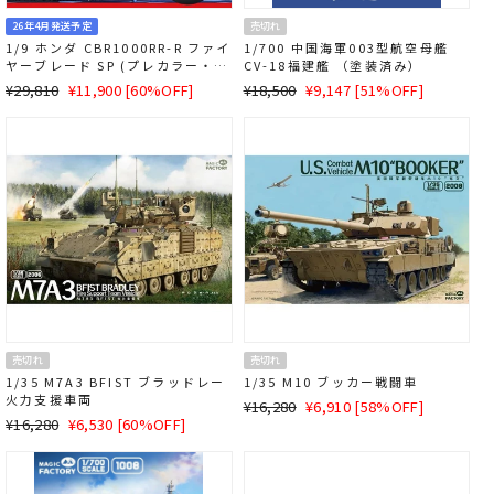
26年4月発送予定
売切れ
1/9 ホンダ CBR1000RR-R ファイ
1/700 中国海軍003型航空母艦
ヤーブレード SP (プレカラー・ス
CV-18福建艦 （塗装済み）
ナップフィット)
通
SALE
通
SALE
¥29,810
¥11,900 [60%OFF]
¥18,500
¥9,147 [51%OFF]
常
価
常
価
価
格
価
格
格
格
売切れ
売切れ
1/35 M7A3 BFIST ブラッドレー
1/35 M10 ブッカー戦闘車
火力支援車両
通
SALE
¥16,280
¥6,910 [58%OFF]
通
SALE
¥16,280
¥6,530 [60%OFF]
常
価
常
価
価
格
価
格
格
格