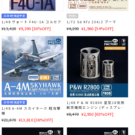
26年4月発送予定
売切れ
1/48 ヴォート F4U-1A コルセア
1/72 Sd Kfz 234/2 プーマ
通
SALE
通
SALE
¥13,420
¥9,390 [30%OFF]
¥4,290
¥1,960 [54%OFF]
常
価
常
価
価
格
価
格
格
格
1/48 P & W R2800 星型18気筒
26年4月発送予定
航空機用エンジン (ディスプレイ
1/48 A-4M スカイホーク 軽攻撃
用)
機
通
SALE
¥8,470
¥2,950 [65%OFF]
通
SALE
常
価
¥21,670
¥13,810 [36%OFF]
常
価
価
格
価
格
格