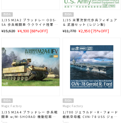
売切れ
売切れ
1/35 M2A2 ブラッドレー ODS-
1/35 米軍次世代歩兵フィギュア
SA 歩兵戦闘車 ウクライナ陸軍 第
＆ 武器セット (レジン製)
47独立機械化旅団
通
SALE
通
SALE
¥15,620
¥4,930 [68%OFF]
¥11,770
¥2,950 [75%OFF]
常
価
常
価
価
格
価
格
格
格
売切れ
売切れ
Magic Factory
Magic Factory
1/35 M2A4 ブラッドレー 歩兵戦
1/700 ジェラルド・R・フォード
闘車 w/M-SHORAD 機動短距離
級航空母艦 CVN-78 USS ジェラ
防空 システム (3 in 1)
ルド・R・フォード
'----
'----