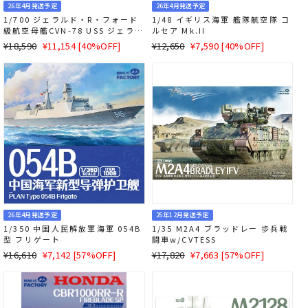
26年4月発送予定
26年4月発送予定
1/700 ジェラルド・R・フォード
1/48 イギリス海軍 艦隊航空隊 コ
級航空母艦CVN-78 USS ジェラル
ルセア Mk.II
ド・R・フォード(アップグレード
通
SALE
通
SALE
¥18,590
¥11,154 [40%OFF]
¥12,650
¥7,590 [40%OFF]
版)
常
価
常
価
価
格
価
格
格
格
26年4月発送予定
25年12月発送予定
1/350 中国人民解放軍海軍 054B
1/35 M2A4 ブラッドレー 歩兵戦
型 フリゲート
闘車w/CVTESS
通
SALE
通
SALE
¥16,610
¥7,142 [57%OFF]
¥17,820
¥7,663 [57%OFF]
常
価
常
価
価
格
価
格
格
格