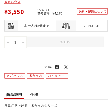
メガハウス
¥3,550
15% OFF
送料・配送について
通
SALE
参考価格：
¥4,180
常
価
価
格
格
購入
発売
お一人様5個まで
2024.10.31
制限
予定日
売切れ
−
+
シ
ポ
ェ
ス
メガハウス
るかっぷ
ハイキュー!!
ア
ト
商品説明
仕様
月島が見上げる！るかっぷシリーズ