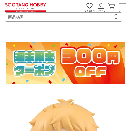
次
へ
お気に入り
ログイン
カート
メニュー
SEARCH
キ
ー
ワ
ー
ド
検
索