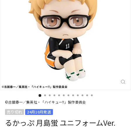
閉
じ
る
(E
©古舘春一／集英社・「ハイキュー!!」製作委員会
売り切れ
24月10月発送
るかっぷ 月島蛍 ユニフォームVer.