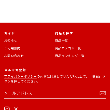
格
ガイド
商品を探す
お知らせ
商品一覧
ご利用案内
商品カテゴリ一覧
お問い合わせ
商品ランキング一覧
メルマガ登録
プライバシーポリシー
の内容に同意していただいた上で、「登録」ボ
タンを押してください。
メ
購
ー
読
ル
す
ア
る
ド
Instagram
X
レ