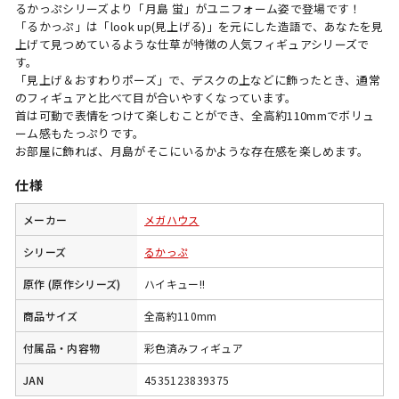
るかっぷシリーズより「月島 蛍」がユニフォーム姿で登場です！
「るかっぷ」は「look up(見上げる)」を元にした造語で、あなたを見
上げて見つめているような仕草が特徴の人気フィギュアシリーズで
す。
「見上げ＆おすわりポーズ」で、デスクの上などに飾ったとき、通常
のフィギュアと比べて目が合いやすくなっています。
首は可動で表情をつけて楽しむことができ、全高約110mmでボリュ
ーム感もたっぷりです。
お部屋に飾れば、月島がそこにいるかような存在感を楽しめます。
仕様
メーカー
メガハウス
シリーズ
るかっぷ
原作 (原作シリーズ)
ハイキュー!!
商品サイズ
全高約110mm
付属品・内容物
彩色済みフィギュア
JAN
4535123839375