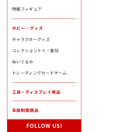
特撮フィギュア
ホビー・グッズ
売切れ
WWV-005 シャ
キャラクターグッズ
（CARTOON MO
通
SALE
¥3,630
¥2,540 [30
コレクショントイ・食玩
常
価
価
格
ぬいぐるみ
格
トレーディングカードゲーム
工具・ディスプレイ用品
年齢制限商品
FOLLOW US!