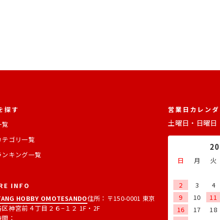
を探す
営業日カレンダ
土曜日・日曜日
一覧
カテゴリ一覧
2
ランキング一覧
日
月
火
2
3
4
RE INFO
9
10
11
ANG HOBBY OMOTESANDO
住所：〒150-0001 東京
区神宮前４丁目２６−１２ 1F・2F
16
17
18
時間：