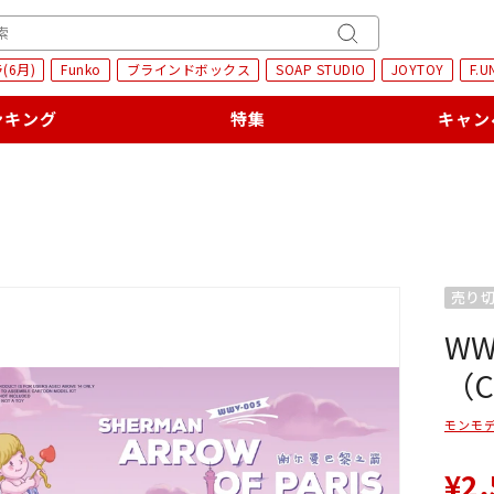
H
キ
(6月)
Funko
ブラインドボックス
SOAP STUDIO
JOYTOY
F.U
ー
ワ
ンキング
特集
キャン
ー
ド
検
索
売り
WW
（C
モンモ
¥2,