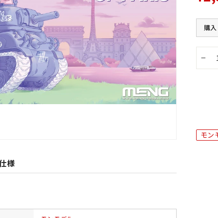
購入
−
モン
仕様