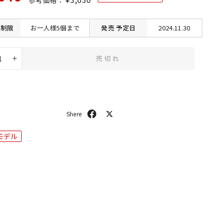
常
価
価
格
格
制限
お一人様5個まで
発売
予定日
2024.11.30
売切れ
+
シ
ポ
ェ
ス
ア
ト
モデル