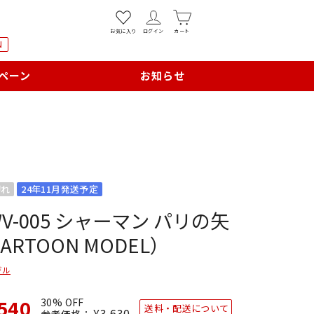
お気に入り
ログイン
カート
N
ペーン
お知らせ
切れ
24年11月発送予定
V-005 シャーマン パリの矢
ARTOON MODEL）
デル
540
30% OFF
送料・配送について
通
¥3,630
SALE
参考価格：