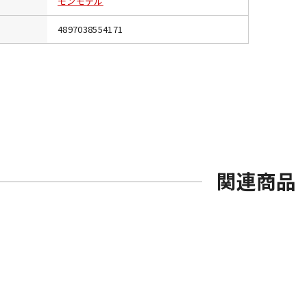
モンモデル
4897038554171
関連商品