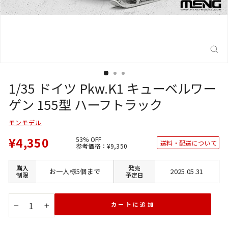
閉
じ
る
(E
1/35 ドイツ Pkw.K1 キューベルワー
ゲン 155型 ハーフトラック
モンモデル
¥4,350
53% OFF
送料・配送について
通
SALE
参考価格：
¥9,350
常
価
価
格
格
購入
発売
お一人様5個まで
2025.05.31
制限
予定日
カートに追加
−
+