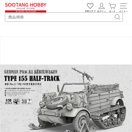
次
へ
お気に入り
ログイン
カート
メニュー
SEARCH
キ
ー
ワ
ー
ド
検
索