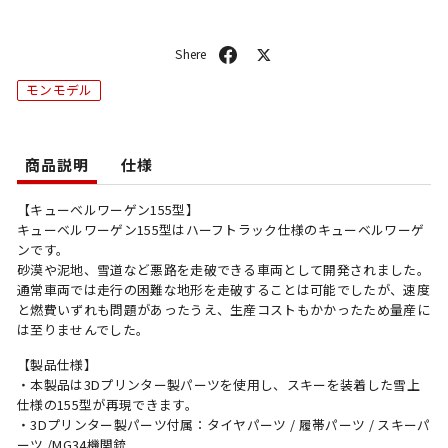
シ
ポ
ェ
ス
モンモデル
ア
ト
商品説明
仕様
【キューベルワーゲン155型】
キューベルワーゲン155型はハーフトラック仕様のキューベルワーゲ
ンです。
砂漠や泥地、雪道など悪路を走破できる車両として開発されました。
通常車両では走行の困難な地形を走破することは可能でしたが、速度
と燃費いずれも問題があったうえ、生産コストもかかったため量産に
は至りませんでした。
【製品仕様】
・本製品は3Dプリンター製パーツを使用し、スキーを装着した雪上
仕様の155型が再現できます。
・3Dプリンター製パーツ付属：タイヤパーツ / 履帯パーツ / スキーパ
ーツ /MG34機関銃