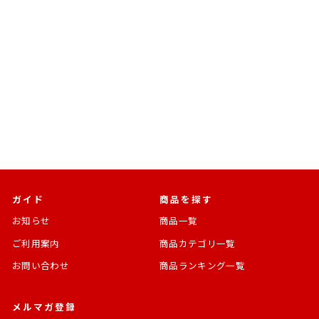
1/35 ドイツ Pkw.K1 キュ
ーベルワーゲン 155型 ハ
ーフトラック
通
SALE
¥9,350
¥4,350 [53%OFF]
常
価
価
格
格
ガイド
商品を探す
お知らせ
商品一覧
ご利用案内
商品カテゴリ一覧
お問い合わせ
商品ランキング一覧
メルマガ登録