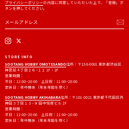
プライバシーポリシー
の内容に同意していただいた上で、「登録」ボ
タンを押してください。
メ
購
ー
読
ル
す
ア
る
ド
Instagram
X
レ
ス
STORE INFO
SOOTANG HOBBY OMOTESANDO
住所：〒150-0001 東京都渋谷区
神宮前４丁目２６−１２ 1F・2F
営業時間：
平日：12:00~20:00 土日祝：11:00~20:00
定休日：年中無休（年末年始を除く）
SOOTANG HOBBY AKIHABARA
住所：〒101-0021 東京都千代田区外
神田３丁目１３−９ 田中恒産ビル 2F
営業時間：
平日：12:00~20:00 土日祝：11:00~20:00
定休日：年中無休（年末年始を除く）