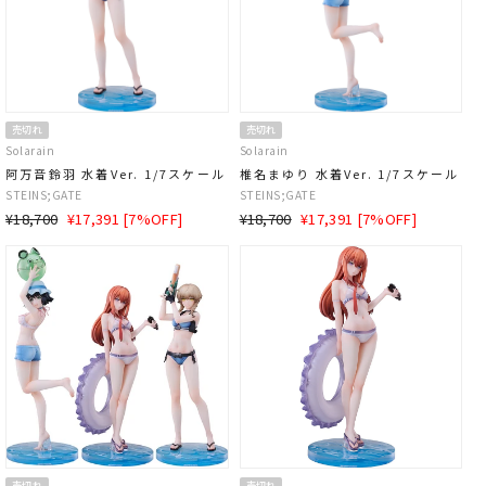
売切れ
売切れ
Solarain
Solarain
阿万音鈴羽 水着Ver. 1/7スケール
椎名まゆり 水着Ver. 1/7スケール
STEINS;GATE
STEINS;GATE
通
SALE
通
SALE
¥18,700
¥17,391 [7%OFF]
¥18,700
¥17,391 [7%OFF]
常
価
常
価
価
格
価
格
格
格
売切れ
売切れ