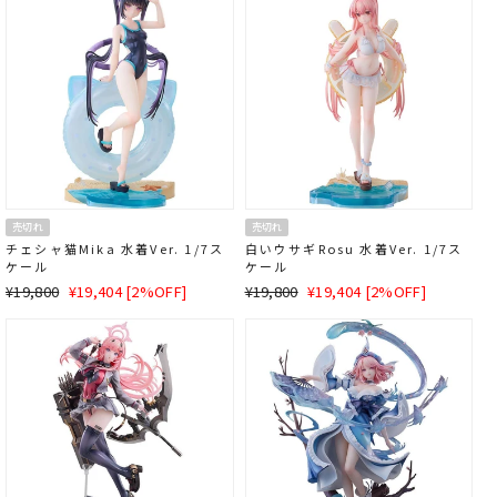
格
格
売切れ
売切れ
チェシャ猫Mika 水着Ver. 1/7ス
白いウサギRosu 水着Ver. 1/7ス
ケール
ケール
通
SALE
通
SALE
¥19,800
¥19,404 [2%OFF]
¥19,800
¥19,404 [2%OFF]
常
価
常
価
価
格
価
格
格
格