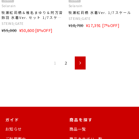
Solarain
Solarain
牧瀬紅莉栖＆椎名まゆり＆阿万音
牧瀬紅莉栖 水着Ver. 1/7スケール
鈴羽 水着Ver. セット 1/7スケー
STEINS;GATE
ル
STEINS;GATE
通
SALE
¥18,700
¥17,391 [7%OFF]
通
SALE
¥55,000
¥50,600 [8%OFF]
常
価
常
価
価
格
価
格
格
格
1
2
次
ガイド
商品を探す
お知らせ
商品一覧
ご利用案内
商品カテゴリ一覧