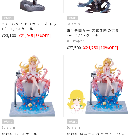
売切れ
売切れ
COLORS:RED（カラーズ:レッ
Solarain
ド） 1/7スケール
西行寺幽々子 天衣無縫の亡霊
通
SALE
¥23,100
¥21,945 [5%OFF]
Ver. 1/7スケール
常
価
東方Project
価
格
通
SALE
¥27,500
¥24,750 [10%OFF]
格
常
価
価
格
格
売切れ
売切れ
Solarain
Solarain
忍野忍 1/7スケール
忍野忍 ぬいぐるみ セット 1/7ス