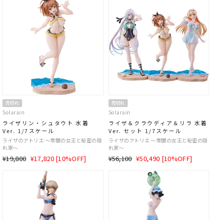
価
格
価
格
格
格
売切れ
売切れ
Solarain
Solarain
ライザリン・シュタウト 水着
ライザ＆クラウディア＆リラ 水着
Ver. 1/7スケール
Ver. セット 1/7スケール
ライザのアトリエ ～常闇の女王と秘密の隠
ライザのアトリエ ～常闇の女王と秘密の隠
れ家～
れ家～
通
SALE
通
SALE
¥19,800
¥17,820 [10%OFF]
¥56,100
¥50,490 [10%OFF]
常
価
常
価
価
格
価
格
格
格