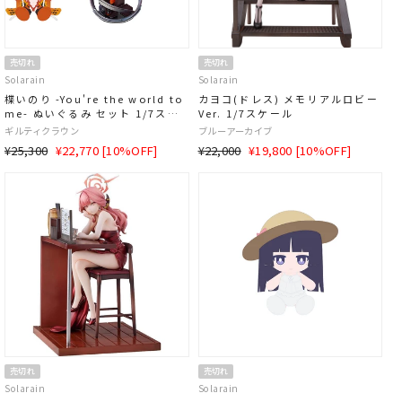
売切れ
売切れ
Solarain
Solarain
楪いのり -You're the world to
カヨコ(ドレス) メモリアルロビー
me- ぬいぐるみ セット 1/7スケ
Ver. 1/7スケール
ール
ギルティクラウン
ブルーアーカイブ
通
SALE
通
SALE
¥25,300
¥22,770 [10%OFF]
¥22,000
¥19,800 [10%OFF]
常
価
常
価
価
格
価
格
格
格
売切れ
売切れ
Solarain
Solarain