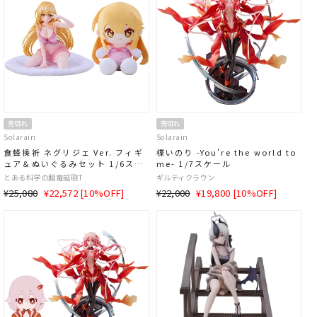
売切れ
売切れ
Solarain
Solarain
食蜂操祈 ネグリジェ Ver. フィギ
楪いのり -You're the world to
ュア＆ぬいぐるみセット 1/6スケ
me- 1/7スケール
ール
とある科学の超電磁砲T
ギルティクラウン
通
SALE
通
SALE
¥25,080
¥22,572 [10%OFF]
¥22,000
¥19,800 [10%OFF]
常
価
常
価
価
格
価
格
格
格