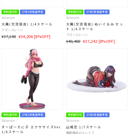
予約受付中
27年3月発送予定
予約受付中
27年3月発送予定
Solarain
Solarain
大鳳(交流宿舎) 1/4スケール
大鳳(交流宿舎) ぬいぐるみ セッ
ト 1/4スケール
アズールレーン
アズールレーン
通
SALE
¥37,180
¥34,206 [8%OFF]
通
SALE
¥40,480
¥37,242 [8%OFF]
常
価
常
価
価
格
価
格
格
格
予約受付中
27年5月発送予定
予約受付中
27年3月発送予定
Solarain
Solarain
すーぱーそに子 エクササイズVer.
山城恋 1/7スケール
1/6スケール
魔都精兵のスレイブ