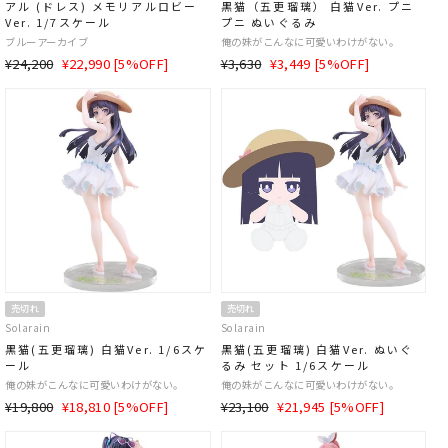
アル (ドレス) メモリアルロビー
黒猫（五更瑠璃） 白猫Ver. プニ
Ver. 1/7スケール
プニ ぬいぐるみ
ブルーアーカイブ
俺の妹がこんなに可愛いわけがない。
通
SALE
通
SALE
¥24,200
¥22,990 [5%OFF]
¥3,630
¥3,449 [5%OFF]
常
価
常
価
価
格
価
格
格
格
売切れ
売切れ
Solarain
Solarain
黒猫(五更瑠璃) 白猫Ver. 1/6スケ
黒猫(五更瑠璃) 白猫Ver. ぬいぐ
ール
るみ セット 1/6スケール
俺の妹がこんなに可愛いわけがない。
俺の妹がこんなに可愛いわけがない。
通
SALE
通
SALE
¥19,800
¥18,810 [5%OFF]
¥23,100
¥21,945 [5%OFF]
常
価
常
価
価
格
価
格