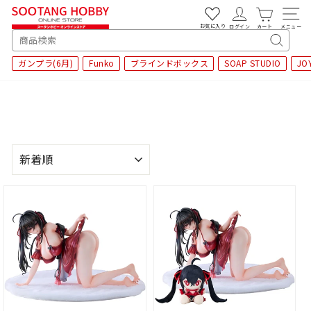
次
へ
お気に入り
ログイン
カート
メニュー
SEARCH
キ
ガンプラ(6月)
Funko
ブラインドボックス
SOAP STUDIO
JO
ー
ワ
ー
ド
検
索
並
び
替
え