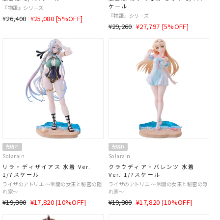
ケール
『物語』シリーズ
『物語』シリーズ
通
SALE
¥26,400
¥25,080 [5%OFF]
通
SALE
¥29,260
¥27,797 [5%OFF]
常
価
常
価
価
格
価
格
格
格
売切れ
売切れ
Solarain
Solarain
リラ・ディザイアス 水着 Ver.
クラウディア・バレンツ 水着
1/7スケール
Ver. 1/7スケール
ライザのアトリエ ～常闇の女王と秘密の隠
ライザのアトリエ ～常闇の女王と秘密の隠
れ家～
れ家～
通
SALE
通
SALE
¥19,800
¥17,820 [10%OFF]
¥19,800
¥17,820 [10%OFF]
常
価
常
価