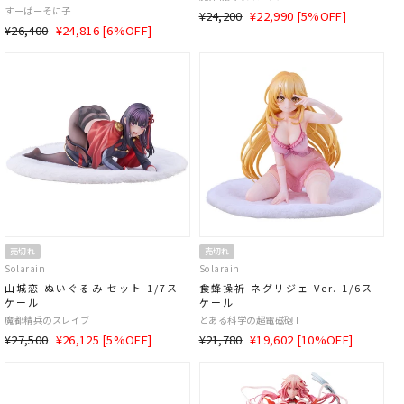
すーぱーそに子
通
SALE
¥24,200
¥22,990 [5%OFF]
通
SALE
¥26,400
¥24,816 [6%OFF]
常
価
常
価
価
格
価
格
格
格
売切れ
売切れ
Solarain
Solarain
山城恋 ぬいぐるみ セット 1/7ス
食蜂操祈 ネグリジェ Ver. 1/6ス
ケール
ケール
魔都精兵のスレイブ
とある科学の超電磁砲T
通
SALE
通
SALE
¥27,500
¥26,125 [5%OFF]
¥21,780
¥19,602 [10%OFF]
常
価
常
価
価
格
価
格
格
格