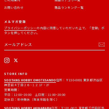
お問い合わせ
商品ランキング一覧
メルマガ登録
プライバシーポリシー
の内容に同意していただいた上で、「登録」ボ
タンを押してください。
メ
購
ー
読
ル
す
ア
る
ド
Instagram
X
レ
ス
STORE INFO
SOOTANG HOBBY OMOTESANDO
住所：〒150-0001 東京都渋谷区
神宮前４丁目２６−１２ 1F・2F
営業時間：
平日：12:00~20:00 土日祝：11:00~20:00
定休日：年中無休（年末年始を除く）
SOOTANG HOBBY AKIHABARA
住所：〒101-0021 東京都千代田区外