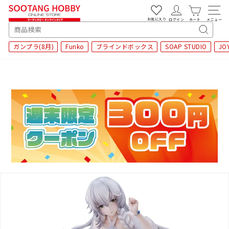
次
へ
お気に入り
ログイン
カート
メニュー
SEARCH
キ
ガンプラ(8月)
Funko
ブラインドボックス
SOAP STUDIO
JO
ー
ワ
ー
ド
検
索