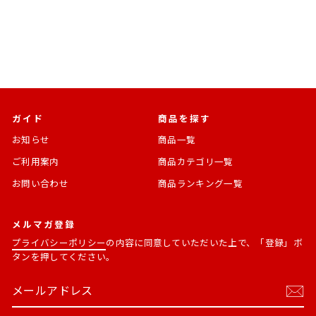
常
価
価
格
格
ガイド
商品を探す
お知らせ
商品一覧
ご利用案内
商品カテゴリ一覧
お問い合わせ
商品ランキング一覧
メルマガ登録
プライバシーポリシー
の内容に同意していただいた上で、「登録」ボ
タンを押してください。
メ
購
ー
読
ル
す
ア
る