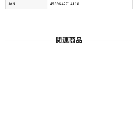
JAN
4589642714118
関連商品
売切れ
ユニオンクリエイティブ
ハーマイオニー ピュアホワ
イトホリデーVer.
アズールレーン
通
SALE
¥22,000
¥19,937 [9%OFF]