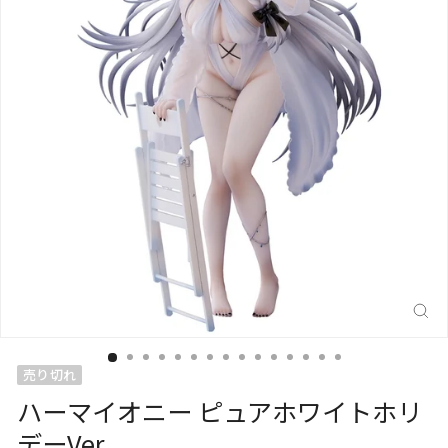
閉
じ
る
(E
売り切れ
ハーマイオニー ピュアホワイトホリ
デーVer.