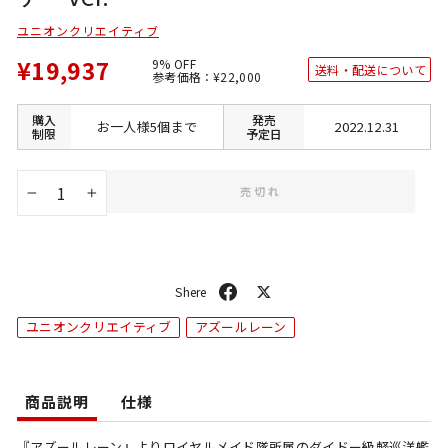
ユニオンクリエイティブ
¥19,937
9% OFF
送料・配送について
通
SALE
参考価格：
¥22,000
常
価
価
格
格
購入
発売
お一人様5個まで
2022.12.31
制限
予定日
売切れ
−
+
シ
ポ
ェ
ス
ユニオンクリエイティブ
アズールレーン
ア
ト
商品説明
仕様
『アズールレーン』よりロイヤルメイド隊所属のダイドー級軽巡洋艦