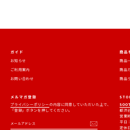
ガイド
商品
お知らせ
商品
ご利用案内
商品
お問い合わせ
商品
メルマガ登録
STO
プライバシーポリシー
の内容に同意していただいた上で、
SOOT
「登録」ボタンを押してください。
都渋谷
営業
メ
購
平日：1
ー
読
定休
ル
す