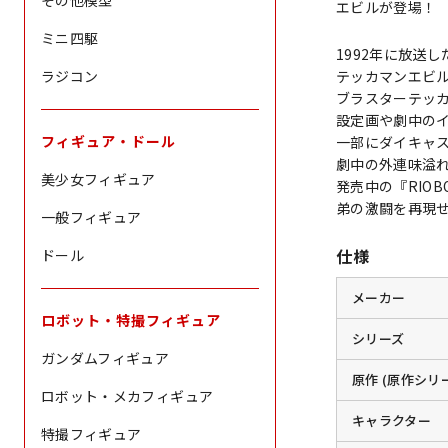
その他模型
エビルが登場！
ミニ四駆
1992年に放送
ラジコン
テッカマンエビル
ブラスターテッカ
設定画や劇中の
フィギュア・ドール
一部にダイキャ
劇中の外連味溢
美少女フィギュア
発売中の『RIO
弟の激闘を再現
一般フィギュア
仕様
ドール
メーカー
ロボット・特撮フィギュア
シリーズ
ガンダムフィギュア
原作 (原作シリ
ロボット・メカフィギュア
キャラクター
特撮フィギュア