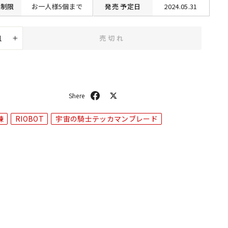
制限
お一人様5個まで
発売
予定日
2024.05.31
売切れ
+
シ
ポ
ェ
ス
ア
ト
練
RIOBOT
宇宙の騎士テッカマンブレード