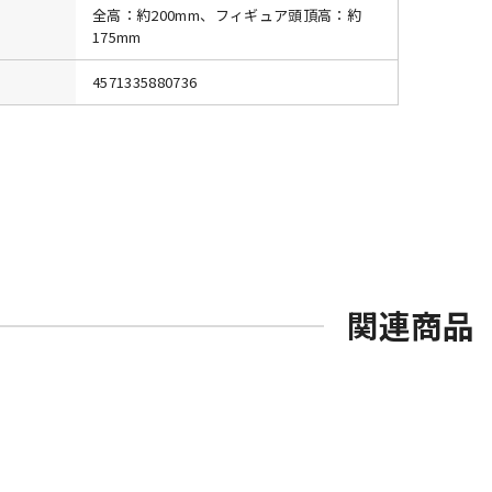
全高：約200mm、フィギュア頭頂高：約
175mm
4571335880736
関連商品