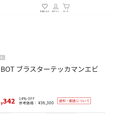
お気に入り
ログイン
カート
切れ
IOBOT ブラスターテッカマンエビ
1,342
14% OFF
送料・配送について
通
¥36,300
SALE
参考価格：
常
価
価
格
格