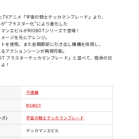
したTVアニメ『宇宙の騎士テッカマンブレード』より、
が"ブラスター化"により進化した
マンエビルがRIOBOTシリーズで登場！
イメージを元にアレンジ。
ストを使用、また各関節部に引き出し機構を採用し、
れるアクションシーンが再現可能。
BOT ブラスターテッカマンブレード』と並べて、宿命の兄
せよ！
千値練
RIOBOT
ーズ)
宇宙の騎士テッカマンブレード
テッカマンエビル