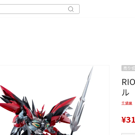
キ
ー
ワ
ー
ド
検
索
売り
R
ル
千値練
¥3