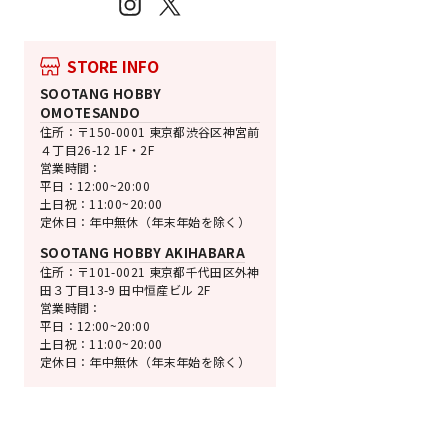
Instagram
X
STORE INFO
SOOTANG HOBBY
OMOTESANDO
住所：〒150-0001 東京都渋谷区神宮前
売切れ
４丁目26-12 1F・2F
千値練
営業時間：
RIOBOT ブラス
平日：12:00~20:00
ビル
土日祝：11:00~20:00
定休日：年中無休（年末年始を除く）
宇宙の騎士テッカマン
通
SALE
¥36,300
¥31,342 [
SOOTANG HOBBY AKIHABARA
常
価
住所：〒101-0021 東京都千代田区外神
価
格
田３丁目13-9 田中恒産ビル 2F
格
営業時間：
平日：12:00~20:00
土日祝：11:00~20:00
定休日：年中無休（年末年始を除く）