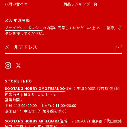
お問い合わせ
商品ランキング一覧
メルマガ登録
プライバシーポリシー
の内容に同意していただいた上で、「登録」ボ
タンを押してください。
メ
購
ー
読
ル
す
ア
る
ド
Instagram
X
レ
ス
STORE INFO
SOOTANG HOBBY OMOTESANDO
住所：〒150-0001 東京都渋谷区
神宮前４丁目２６−１２ 1F・2F
営業時間：
平日：12:00~20:00 土日祝：11:00~20:00
定休日：年中無休（年末年始を除く）
SOOTANG HOBBY AKIHABARA
住所：〒101-0021 東京都千代田区外
神田３丁目１３−９ 田中恒産ビル 2F