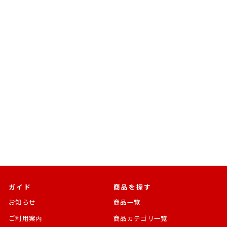
売切れ
BANDAI SPIRITS
超合金魂 GX-24R 鉄人28
号(1963) 楽曲搭載バージ
ョン
鉄人28号
通
SALE
¥14,080
¥11,200
常
価
[20%OFF]
価
格
格
ガイド
商品を探す
お知らせ
商品一覧
ご利用案内
商品カテゴリ一覧