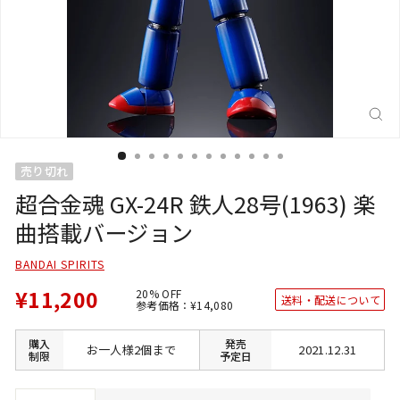
閉
じ
る
(E
売り切れ
超合金魂 GX-24R 鉄人28号(1963) 楽
曲搭載バージョン
BANDAI SPIRITS
¥11,200
20% OFF
送料・配送について
通
SALE
参考価格：
¥14,080
常
価
価
格
格
購入
発売
お一人様2個まで
2021.12.31
制限
予定日