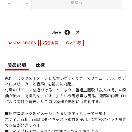
売切れ
−
+
シ
ポ
ェ
ス
BANDAI SPIRITS
超合金魂
鉄人28号
ア
ト
商品説明
仕様
原作コミックをイメージした青いボディカラーでリニューアル。ボデ
ィにスピーカーと音声ICを新たに内蔵。
付属のリモコンを近づけることにより、番組主題歌「鉄人28号」の楽
曲が流れ、特徴的な「ガオ！」という鳴き声も鳴る。頭部の内蔵LED
により両目も発光。リモコン操作で赤色にも変化する。
■原作コミックをイメージした青いボディカラーで登場！
ボディ、両腕、両脚にダイキャスト素材を使用。背中のスイッチ操作
で両目が発光する！
■ディスプレイ台にすべての付属パーツを配置できる。