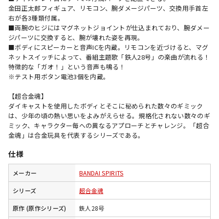
金田正太郎フィギュア、リモコン、腕ダメージパーツ、交換用手首左
右が各3種類付属。
■両腕のヒジにはマグネットジョイントが仕込まれており、腕ダメー
ジパーツに交換すると、腕が壊れた姿を再現。
■ボディにスピーカーと音声ICを内蔵。リモコンを近づけると、マグ
ネットスイッチによって、番組主題歌「鉄人28号」の楽曲が流れる！
特徴的な「ガオ！」という音声も鳴る！
※テスト用ボタン電池3個を内蔵。
【超合金魂】
ダイキャストを使用したボディとそこに秘められた数々のギミック
は、少年の頃の熱い思いをよみがえらせる。規格化されない数々のギ
ミック、キャラクター毎への異なるアプローチとチャレンジ。「超合
金魂」は合金玩具を代表するシリーズである。
仕様
メーカー
BANDAI SPIRITS
シリーズ
超合金魂
原作 (原作シリーズ)
鉄人28号