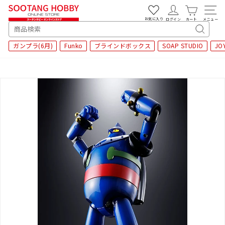
次
へ
お気に入り
ログイン
カート
メニュー
SEARCH
キ
ガンプラ(6月)
Funko
ブラインドボックス
SOAP STUDIO
JO
ー
ワ
ー
ド
検
索