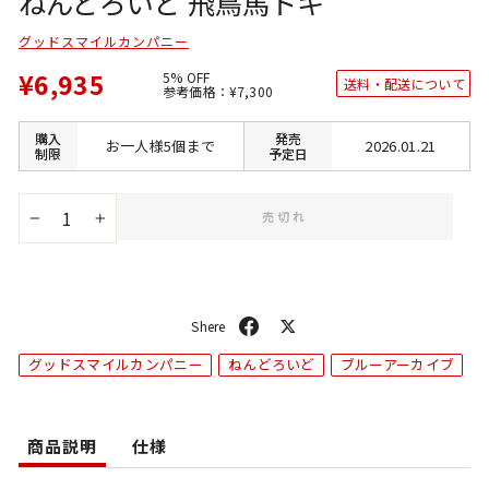
ねんどろいど 飛鳥馬トキ
グッドスマイルカンパニー
¥6,935
5% OFF
送料・配送について
通
SALE
参考価格：
¥7,300
常
価
価
格
格
購入
発売
お一人様5個まで
2026.01.21
制限
予定日
売切れ
−
+
シ
ポ
ェ
ス
グッドスマイルカンパニー
ねんどろいど
ブルーアーカイブ
ア
ト
商品説明
仕様