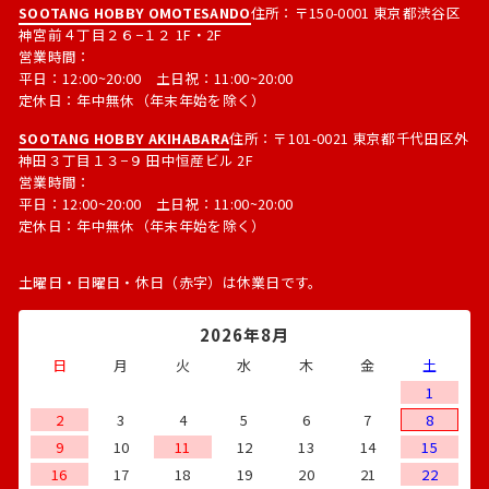
SOOTANG HOBBY OMOTESANDO
住所：〒150-0001 東京都渋谷区
神宮前４丁目２６−１２ 1F・2F
営業時間：
平日：12:00~20:00 土日祝：11:00~20:00
定休日：年中無休（年末年始を除く）
SOOTANG HOBBY AKIHABARA
住所：〒101-0021 東京都千代田区外
神田３丁目１３−９ 田中恒産ビル 2F
営業時間：
平日：12:00~20:00 土日祝：11:00~20:00
定休日：年中無休（年末年始を除く）
土曜日・日曜日・休日（赤字）は休業日です。
2026年8月
日
月
火
水
木
金
土
1
2
3
4
5
6
7
8
9
10
11
12
13
14
15
16
17
18
19
20
21
22