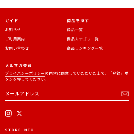
ガイド
商品を探す
お知らせ
商品一覧
ご利用案内
商品カテゴリ一覧
お問い合わせ
商品ランキング一覧
メルマガ登録
プライバシーポリシー
の内容に同意していただいた上で、「登録」ボ
タンを押してください。
メ
購
ー
読
ル
す
ア
る
ド
Instagram
X
レ
ス
STORE INFO