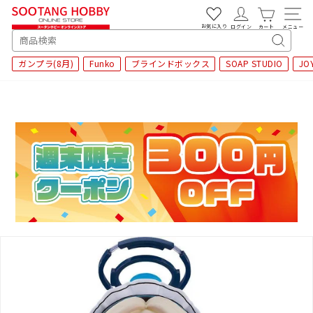
次
へ
お気に入り
ログイン
カート
メニュー
SEARCH
キ
ガンプラ(8月)
Funko
ブラインドボックス
SOAP STUDIO
JO
ー
ワ
ー
ド
検
索