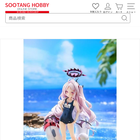
次
へ
お気に入り
ログイン
カート
メニュー
SEARCH
キ
ー
ワ
ー
ド
検
索