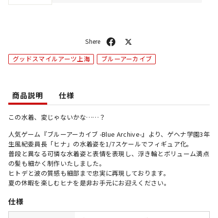
シ
ポ
ェ
ス
グッドスマイルアーツ上海
ブルーアーカイブ
ア
ト
商品説明
仕様
この水着、変じゃないかな……？
人気ゲーム『ブルーアーカイブ -Blue Archive-』より、ゲヘナ学園3年
生風紀委員長「ヒナ」の水着姿を1/7スケールでフィギュア化。
普段と異なる可憐な水着姿と表情を表現し、浮き輪とボリューム満点
の髪も細かく制作いたしました。
ヒトデと波の質感も細部まで忠実に再現しております。
夏の休暇を楽しむヒナを是非お手元にお迎えください。
仕様