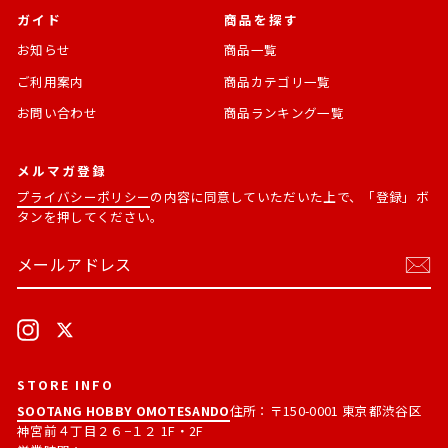
ガイド
商品を探す
お知らせ
商品一覧
ご利用案内
商品カテゴリ一覧
お問い合わせ
商品ランキング一覧
メルマガ登録
プライバシーポリシー
の内容に同意していただいた上で、「登録」ボ
タンを押してください。
メ
購
ー
読
ル
す
ア
る
ド
Instagram
X
レ
ス
STORE INFO
SOOTANG HOBBY OMOTESANDO
住所：〒150-0001 東京都渋谷区
神宮前４丁目２６−１２ 1F・2F