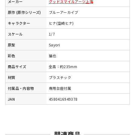
メーカー
グッドスマイルアーツ上海
原作 (原作シリーズ)
ブルーアーカイブ
キャラクター
ヒナ(空崎ヒナ)
スケール
1/7
原型
Sayori
彩色
猫也
商品サイズ
全高：約235mm
材質
プラスチック
付属品・内容物
専用台座付属
JAN
4580416949378
関連商品