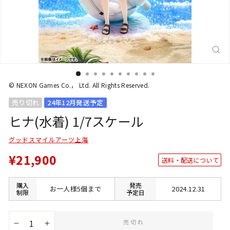
閉
じ
る
(E
© NEXON Games Co.， Ltd. All Rights Reserved.
売り切れ
24年12月発送予定
ヒナ(水着) 1/7スケール
グッドスマイルアーツ上海
¥21,900
送料・配送について
購入
発売
お一人様5個まで
2024.12.31
制限
予定日
売切れ
−
+