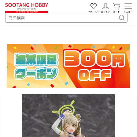
次
へ
お気に入り
ログイン
カート
メニュー
SEARCH
キ
ー
ワ
ー
ド
検
索