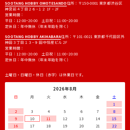
SOOTANG HOBBY OMOTESANDO
住所：〒150-0001 東京都渋谷区
神宮前４丁目２６−１２ 1F・2F
営業時間：
平日：12:00~20:00 土日祝：11:00~20:00
定休日：年中無休（年末年始を除く）
SOOTANG HOBBY AKIHABARA
住所：〒101-0021 東京都千代田区外
神田３丁目１３−９ 田中恒産ビル 2F
営業時間：
平日：12:00~20:00 土日祝：11:00~20:00
定休日：年中無休（年末年始を除く）
土曜日・日曜日・休日（赤字）は休業日です。
2026年8月
日
月
火
水
木
金
土
1
2
3
4
5
6
7
8
9
10
11
12
13
14
15
16
17
18
19
20
21
22