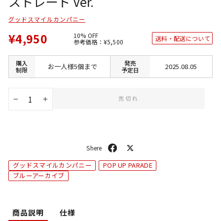
ストレート Ver.
グッドスマイルカンパニー
¥4,950
10% OFF
送料・配送について
通
SALE
参考価格：
¥5,500
常
価
価
格
格
購入
発売
お一人様5個まで
2025.08.05
制限
予定日
売切れ
−
+
シ
ポ
ェ
ス
グッドスマイルカンパニー
POP UP PARADE
ア
ト
ブルーアーカイブ
商品説明
仕様