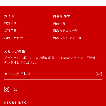
ガイド
商品を探す
お知らせ
商品一覧
ご利用案内
商品カテゴリ一覧
お問い合わせ
商品ランキング一覧
メルマガ登録
プライバシーポリシー
の内容に同意していただいた上で、「登録」ボ
タンを押してください。
メ
購
ー
読
ル
す
ア
る
ド
Instagram
X
レ
ス
STORE INFO