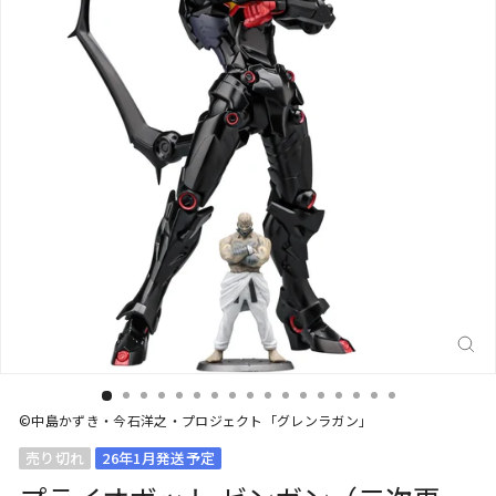
閉
じ
る
(E
©中島かずき・今石洋之・プロジェクト「グレンラガン」
売り切れ
26年1月発送予定