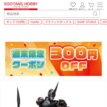
次
へ
お気に入り
ログイン
カート
メニュー
SEARCH
キ
ガンプラ(8月)
Funko
ブラインドボックス
SOAP STUDIO
JO
ー
ワ
ー
ド
検
索