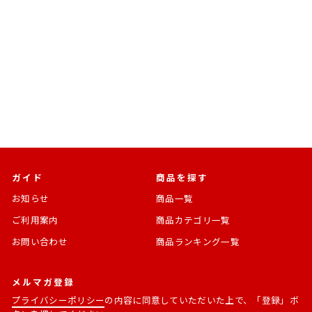
千値練
プライオボット ゼンガン
（二次再販）
天元突破グレンラガン
通
SALE
¥6,600
¥5,610 [15%OFF]
常
価
価
格
格
ガイド
商品を探す
お知らせ
商品一覧
ご利用案内
商品カテゴリ一覧
お問い合わせ
商品ランキング一覧
メルマガ登録
プライバシーポリシー
の内容に同意していただいた上で、「登録」ボ