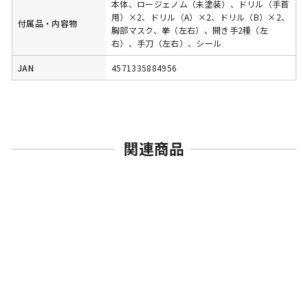
本体、ロージェノム（未塗装）、ドリル（手首
用）×2、ドリル（A）×2、ドリル（B）×2、
付属品・内容物
胸部マスク、拳（左右）、開き手2種（左
右）、手刀（左右）、シール
JAN
4571335884956
関連商品
売切れ