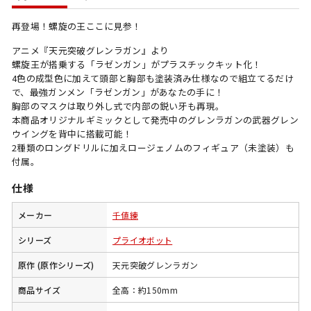
再登場！螺旋の王ここに見参！
アニメ『天元突破グレンラガン』より
螺旋王が搭乗する「ラゼンガン」がプラスチックキット化！
4色の成型色に加えて頭部と胸部も塗装済み仕様なので組立てるだけ
で、最強ガンメン「ラゼンガン」があなたの手に！
胸部のマスクは取り外し式で内部の鋭い牙も再現。
本商品オリジナルギミックとして発売中のグレンラガンの武器グレン
ウイングを背中に搭載可能！
2種類のロングドリルに加えロージェノムのフィギュア（未塗装）も
付属。
仕様
メーカー
千値練
シリーズ
プライオボット
原作 (原作シリーズ)
天元突破グレンラガン
商品サイズ
全高：約150mm