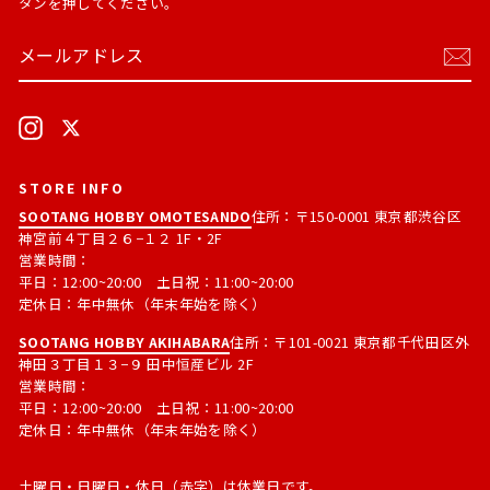
タンを押してください。
メ
購
ー
読
ル
す
ア
る
ド
Instagram
X
レ
ス
STORE INFO
SOOTANG HOBBY OMOTESANDO
住所：〒150-0001 東京都渋谷区
神宮前４丁目２６−１２ 1F・2F
営業時間：
平日：12:00~20:00 土日祝：11:00~20:00
定休日：年中無休（年末年始を除く）
SOOTANG HOBBY AKIHABARA
住所：〒101-0021 東京都千代田区外
神田３丁目１３−９ 田中恒産ビル 2F
営業時間：
平日：12:00~20:00 土日祝：11:00~20:00
定休日：年中無休（年末年始を除く）
土曜日・日曜日・休日（赤字）は休業日です。