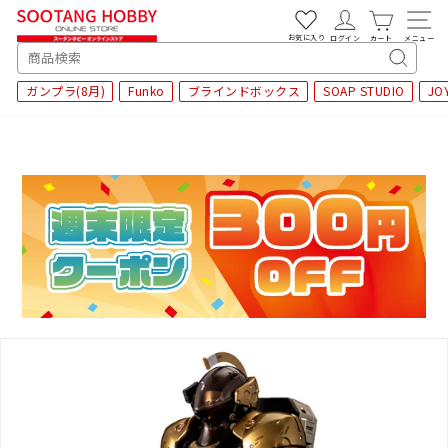
次
へ
お気に入り
ログイン
カート
メニュー
SEARCH
キ
ガンプラ(8月)
Funko
ブラインドボックス
SOAP STUDIO
JO
ー
ワ
ー
ド
検
索