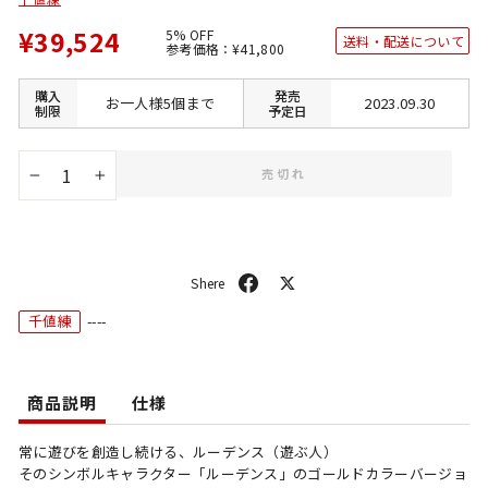
¥39,524
5% OFF
送料・配送について
通
SALE
参考価格：
¥41,800
常
価
価
格
格
購入
発売
お一人様5個まで
2023.09.30
制限
予定日
売切れ
−
+
シ
ポ
ェ
ス
千値練
----
ア
ト
商品説明
仕様
常に遊びを創造し続ける、ルーデンス（遊ぶ人）
そのシンボルキャラクター「ルーデンス」のゴールドカラーバージョ