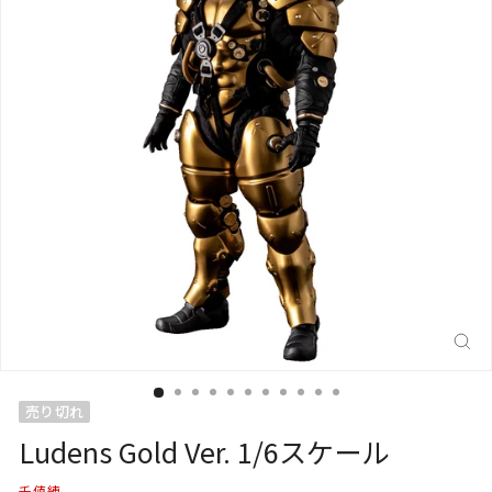
閉
じ
る
(E
売り切れ
Ludens Gold Ver. 1/6スケール
千値練