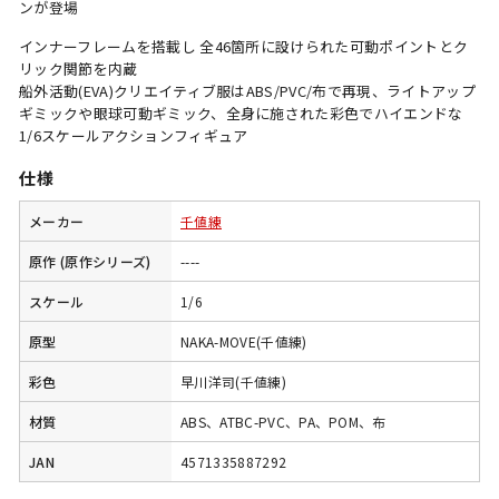
ンが登場
インナーフレームを搭載し 全46箇所に設けられた可動ポイントとク
リック関節を内蔵
船外活動(EVA)クリエイティブ服はABS/PVC/布で再現、ライトアップ
ギミックや眼球可動ギミック、全身に施された彩色でハイエンドな
1/6スケールアクションフィギュア
仕様
メーカー
千値練
原作 (原作シリーズ)
----
スケール
1/6
原型
NAKA-MOVE(千値練)
彩色
早川洋司(千値練)
材質
ABS、ATBC-PVC、PA、POM、布
JAN
4571335887292