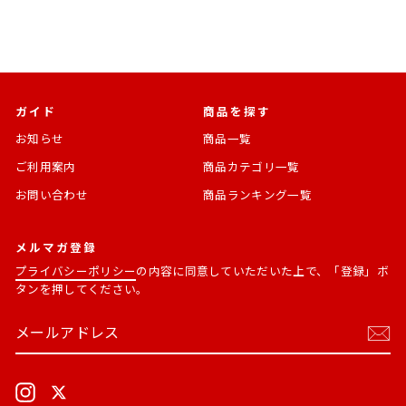
格
ガイド
商品を探す
お知らせ
商品一覧
ご利用案内
商品カテゴリ一覧
お問い合わせ
商品ランキング一覧
メルマガ登録
プライバシーポリシー
の内容に同意していただいた上で、「登録」ボ
タンを押してください。
メ
購
ー
読
ル
す
ア
る
ド
Instagram
X
レ
ス