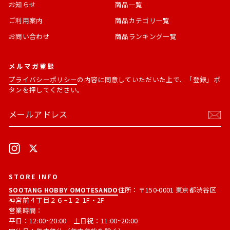
お知らせ
商品一覧
ご利用案内
商品カテゴリ一覧
お問い合わせ
商品ランキング一覧
メルマガ登録
プライバシーポリシー
の内容に同意していただいた上で、「登録」ボ
タンを押してください。
メ
購
ー
読
ル
す
ア
る
ド
Instagram
X
レ
ス
STORE INFO
SOOTANG HOBBY OMOTESANDO
住所：〒150-0001 東京都渋谷区
神宮前４丁目２６−１２ 1F・2F
営業時間：
平日：12:00~20:00 土日祝：11:00~20:00