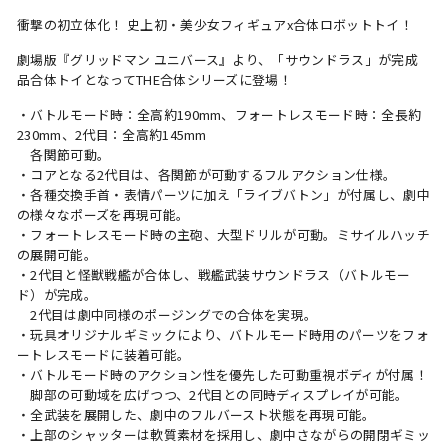
衝撃の初立体化！ 史上初・美少女フィギュアx合体ロボットトイ！
劇場版『グリッドマン ユニバース』より、「サウンドラス」が完成
品合体トイとなってTHE合体シリーズに登場！
・バトルモード時：全高約190mm、フォートレスモード時：全長約
230mm、2代目：全高約145mm
各関節可動。
・コアとなる2代目は、各関節が可動するフルアクション仕様。
・各種交換手首・表情パーツに加え「ライブバトン」が付属し、劇中
の様々なポーズを再現可能。
・フォートレスモード時の主砲、大型ドリルが可動。ミサイルハッチ
の展開可能。
・2代目と怪獣戦艦が合体し、戦艦武装サウンドラス（バトルモー
ド）が完成。
2代目は劇中同様のポージングでの合体を実現。
・玩具オリジナルギミックにより、バトルモード時用のパーツをフォ
ートレスモードに装着可能。
・バトルモード時のアクション性を優先した可動重視ボディが付属！
脚部の可動域を広げつつ、2代目との同時ディスプレイが可能。
・全武装を展開した、劇中のフルバースト状態を再現可能。
・上部のシャッターは軟質素材を採用し、劇中さながらの開閉ギミッ