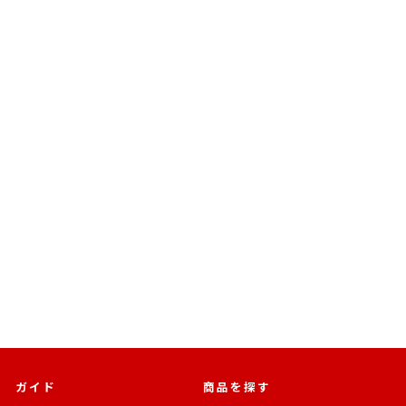
売切れ
グッドスマイルカンパニー
THE合体 DXサウンドラス
GRIDMAN UNIVERSE
¥29,500
ガイド
商品を探す