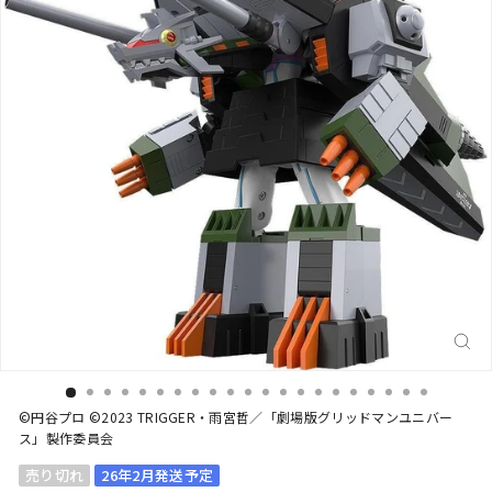
閉
じ
る
(E
©円谷プロ ©2023 TRIGGER・雨宮哲／「劇場版グリッドマンユニバー
ス」製作委員会
売り切れ
26年2月発送予定