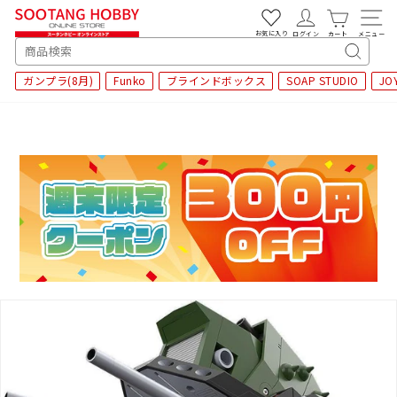
次
へ
お気に入り
ログイン
カート
メニュー
SEARCH
キ
ガンプラ(8月)
Funko
ブラインドボックス
SOAP STUDIO
JO
ー
ワ
ー
ド
検
索