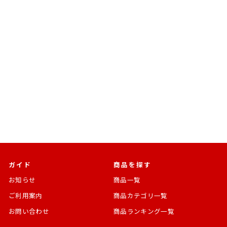
26年2月発送予定
グッドスマイルカンパニー
PLAMATEA ストレイト・
クーガー
スクライド
通
SALE
¥9,200
¥8,188 [11%OFF]
常
価
価
格
格
ガイド
商品を探す
お知らせ
商品一覧
ご利用案内
商品カテゴリ一覧
お問い合わせ
商品ランキング一覧