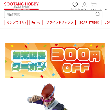
次
へ
お気に入り
ログイン
カート
メニュー
SEARCH
キ
ガンプラ(8月)
Funko
ブラインドボックス
SOAP STUDIO
JO
ー
ワ
ー
ド
検
索