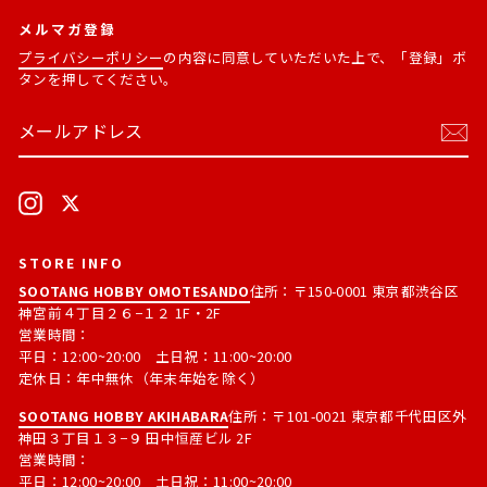
メルマガ登録
プライバシーポリシー
の内容に同意していただいた上で、「登録」ボ
タンを押してください。
メ
購
ー
読
ル
す
ア
る
ド
Instagram
X
レ
ス
STORE INFO
SOOTANG HOBBY OMOTESANDO
住所：〒150-0001 東京都渋谷区
神宮前４丁目２６−１２ 1F・2F
営業時間：
平日：12:00~20:00 土日祝：11:00~20:00
定休日：年中無休（年末年始を除く）
SOOTANG HOBBY AKIHABARA
住所：〒101-0021 東京都千代田区外
神田３丁目１３−９ 田中恒産ビル 2F
営業時間：
平日：12:00~20:00 土日祝：11:00~20:00