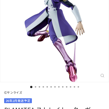
閉
じ
る
(E
Ⓒサンライズ
26年2月発送予定