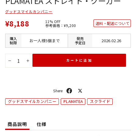
PLAMATEA ストレイト・クーガー
グッドスマイルカンパニー
¥8,188
11% OFF
送料・配送について
通
SALE
参考価格：
¥9,200
常
価
価
格
格
購入
発売
お一人様5個まで
2026.02.26
制限
予定日
カートに追加
−
+
シ
ポ
ェ
ス
グッドスマイルカンパニー
PLAMATEA
スクライド
ア
ト
商品説明
仕様