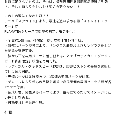
お前に足りないものは、それは、情熱思想理念頭脳気品優雅さ勤勉
さ、そして何よりもおおお！速さが足りない！！
この世の理はすなわち速さ！
アニメ『スクライド』より、最速を追い求める男「ストレイト・クー
ガー」が
PLAMATEAシリーズで衝撃の初プラモデル化！
・全高約168mm。各関節可動、交換手首各種付属。
・頭部はパーツ交換により、サングラス着脱およびサングラスを上げ
た状態を選択可能。
・膝から下を専用パーツに差し替えることで「ラディカル・グッドス
ピード脚部限定」状態を再現可能。
・ラディカル・グッドスピード脚部は、脚部ピストンの長短を選択し
て付け替え可能。
・表情パーツは塗装済みで、3種類の笑顔パーツが付属。
・デカールにより好みの目線を選択できる予備の表情パーツ３種が各
1つずつ付属。
・各成形色、彩色済みパーツにより、組み立てるだけでイメージに近
い色分けを再現。
・可動支柱付き台座付属。
仕様