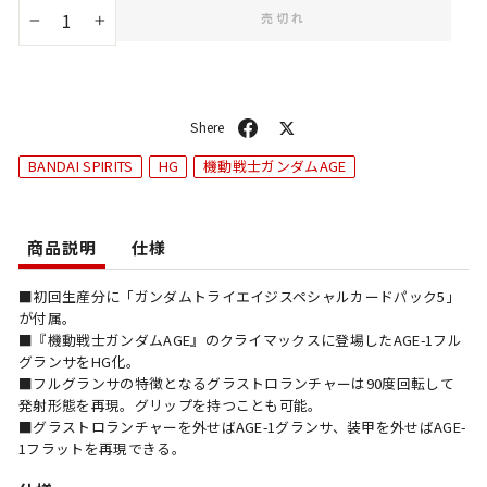
売切れ
−
+
シ
ポ
ェ
ス
BANDAI SPIRITS
HG
機動戦士ガンダムAGE
ア
ト
商品説明
仕様
■初回生産分に「ガンダムトライエイジスペシャルカードパック5」
が付属。
■『機動戦士ガンダムAGE』のクライマックスに登場したAGE-1フル
グランサをHG化。
■フルグランサの特徴となるグラストロランチャーは90度回転して
発射形態を再現。グリップを持つことも可能。
■グラストロランチャーを外せばAGE-1グランサ、装甲を外せばAGE-
1フラットを再現できる。