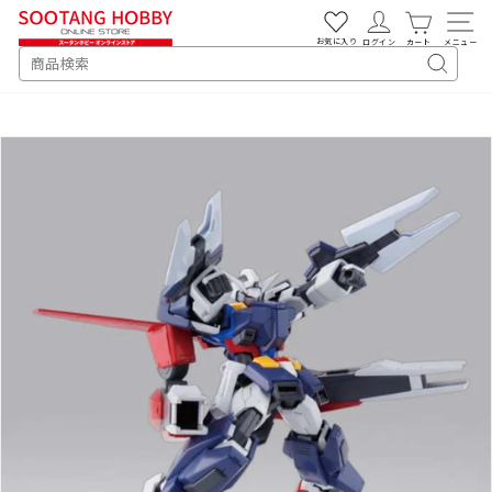
次
へ
お気に入り
ログイン
カート
メニュー
SEARCH
キ
ー
ワ
ー
ド
検
索