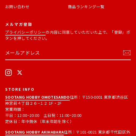
お問い合わせ
商品ランキング一覧
メルマガ登録
プライバシーポリシー
の内容に同意していただいた上で、「登録」ボ
タンを押してください。
メ
購
ー
読
ル
す
ア
る
ド
Instagram
X
レ
ス
STORE INFO
SOOTANG HOBBY OMOTESANDO
住所：〒150-0001 東京都渋谷区
神宮前４丁目２６−１２ 1F・2F
営業時間：
平日：12:00~20:00 土日祝：11:00~20:00
定休日：年中無休（年末年始を除く）
SOOTANG HOBBY AKIHABARA
住所：〒101-0021 東京都千代田区外