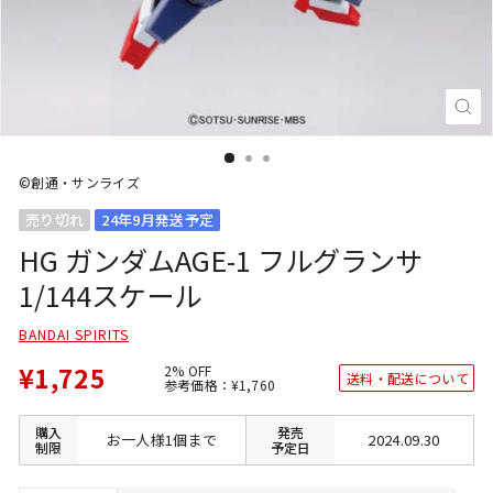
閉
じ
る
(E
©創通・サンライズ
売り切れ
24年9月発送予定
HG ガンダムAGE-1 フルグランサ
1/144スケール
BANDAI SPIRITS
¥1,725
2% OFF
送料・配送について
通
SALE
参考価格：
¥1,760
常
価
価
格
格
購入
発売
お一人様1個まで
2024.09.30
制限
予定日