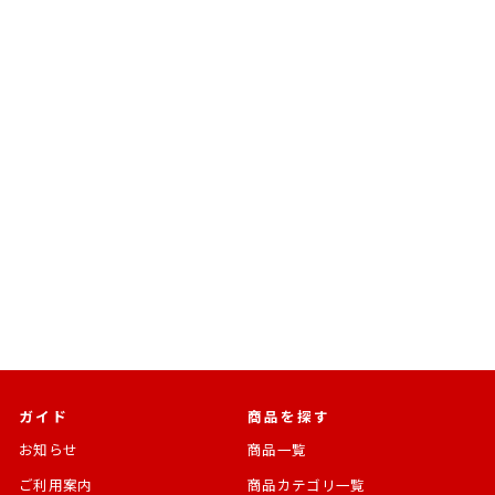
売切れ
BANDAI SPIRITS
HG ガンダムAGE-1 フルグ
ランサ 1/144スケール
機動戦士ガンダムAGE
通
SALE
¥1,760
¥1,725 [2%OFF]
常
価
価
格
格
ガイド
商品を探す
お知らせ
商品一覧
ご利用案内
商品カテゴリ一覧