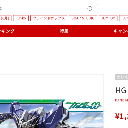
H
キ
(6月)
Funko
ブラインドボックス
SOAP STUDIO
JOYTOY
F.U
ー
ワ
ンキング
特集
キャン
ー
ド
検
索
売り
HG
BANDAI
¥1,