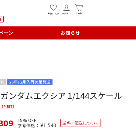
お気に入り
ログイン
カート
N
ペーン
お知らせ
切れ
25年12月入荷次第発送
 ガンダムエクシア 1/144スケール
 SPIRITS
309
15% OFF
送料・配送について
通
¥1,540
SALE
参考価格：
常
価
価
格