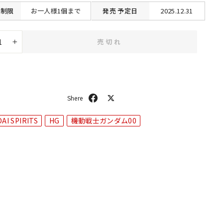
格
制限
お一人様1個まで
発売
予定日
2025.12.31
売切れ
+
シ
ポ
ェ
ス
ア
ト
AI SPIRITS
HG
機動戦士ガンダム00