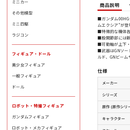
ミニカー
商品説明
その他模型
■ガンダム00H
ミニ四駆
ムエクシア”が登
■特徴的な機体
ラジコン
■股関節部には新
■可動軸が上下
■武器はGNソー
フィギュア・ドール
ルド、GNビーム
美少女フィギュア
仕様
一般フィギュア
メーカー
ドール
シリーズ
ロボット・特撮フィギュア
原作 (原作シリ
ガンダムフィギュア
キャラクター
ロボット・メカフィギュア