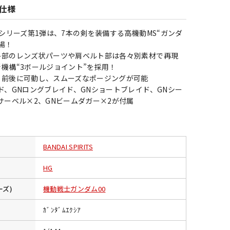
仕様
Gシリーズ第1弾は、7本の剣を装備する高機動MS“ガンダ
場！
各部のレンズ状パーツや肩ベルト部は各々別素材で再現
機構“3ボールジョイント”を採用！
・前後に可動し、スムーズなポージングが可能
ド、GNロングブレイド、GNショートブレイド、GNシー
サーベル×2、GNビームダガー×2が付属
BANDAI SPIRITS
HG
ーズ)
機動戦士ガンダム00
ｶﾞﾝﾀﾞﾑｴｸｼｱ