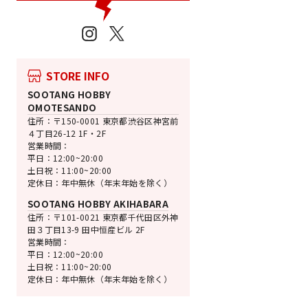
Instagram
X
STORE INFO
売切れ
BANDAI SPIRITS
SOOTANG HOBBY
HG ガンダムエクシ
OMOTESANDO
ール
住所：〒150-0001 東京都渋谷区神宮前
機動戦士ガンダム00
４丁目26-12 1F・2F
通
SALE
¥1,540
¥1,309 [15
営業時間：
常
価
平日：12:00~20:00
土日祝：11:00~20:00
価
格
定休日：年中無休（年末年始を除く）
格
SOOTANG HOBBY AKIHABARA
住所：〒101-0021 東京都千代田区外神
田３丁目13-9 田中恒産ビル 2F
営業時間：
平日：12:00~20:00
土日祝：11:00~20:00
定休日：年中無休（年末年始を除く）