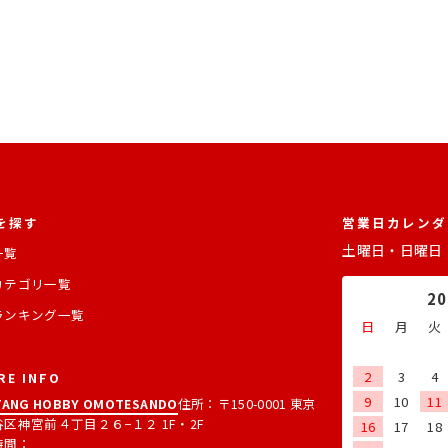
を探す
営業日カレンダ
土曜日・日曜日
一覧
カテゴリ一覧
2
ランキング一覧
日
月
火
2
3
4
RE INFO
9
10
11
ANG HOBBY OMOTESANDO
住所：〒150-0001 東京
区神宮前４丁目２６−１２ 1F・2F
16
17
18
時間：