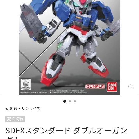
閉
じ
る
(E
© 創通・サンライズ
売り切れ
SDEXスタンダード ダブルオーガン