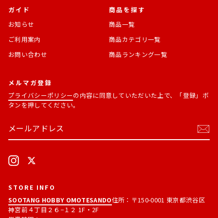
ガイド
商品を探す
お知らせ
商品一覧
ご利用案内
商品カテゴリ一覧
お問い合わせ
商品ランキング一覧
メルマガ登録
プライバシーポリシー
の内容に同意していただいた上で、「登録」ボ
タンを押してください。
メ
購
ー
読
ル
す
ア
る
ド
Instagram
X
レ
ス
STORE INFO
SOOTANG HOBBY OMOTESANDO
住所：〒150-0001 東京都渋谷区
神宮前４丁目２６−１２ 1F・2F