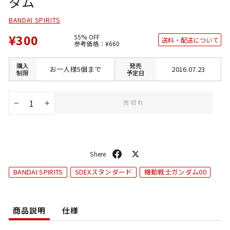
ダム
BANDAI SPIRITS
¥300
55% OFF
送料・配送について
通
SALE
参考価格：
¥660
常
価
価
格
格
購入
発売
お一人様5個まで
2016.07.23
制限
予定日
売切れ
−
+
シ
ポ
ェ
ス
BANDAI SPIRITS
SDEXスタンダード
機動戦士ガンダム00
ア
ト
商品説明
仕様