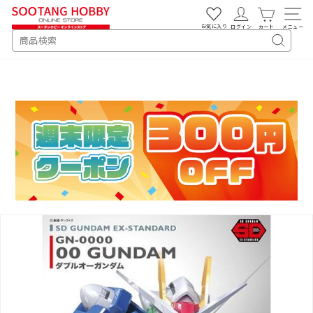
次
へ
お気に入り
ログイン
カート
メニュー
SEARCH
キ
ー
ワ
ー
ド
検
索