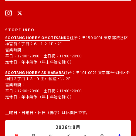
ア
る
ド
Instagram
X
レ
ス
STORE INFO
SOOTANG HOBBY OMOTESANDO
住所：〒150-0001 東京都渋谷区
神宮前４丁目２６−１２ 1F・2F
営業時間：
平日：12:00~20:00 土日祝：11:00~20:00
定休日：年中無休（年末年始を除く）
SOOTANG HOBBY AKIHABARA
住所：〒101-0021 東京都千代田区外
神田３丁目１３−９ 田中恒産ビル 2F
営業時間：
平日：12:00~20:00 土日祝：11:00~20:00
定休日：年中無休（年末年始を除く）
土曜日・日曜日・休日（赤字）は休業日です。
2026年8月
日
月
火
水
木
金
土