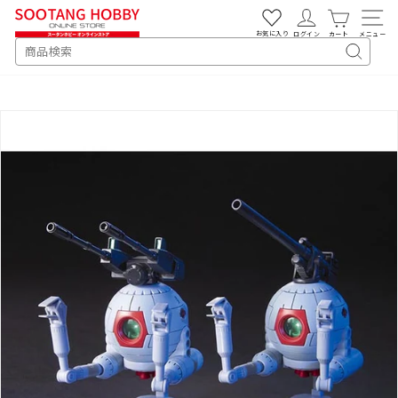
次
へ
お気に入り
ログイン
カート
メニュー
SEARCH
キ
ー
ワ
ー
ド
検
索