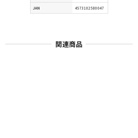
JAN
4573102580047
関連商品
売切れ
BANDAI SPIRITS
HGUC ボール ツインセッ
ト 1/144スケール
機動戦士ガンダム