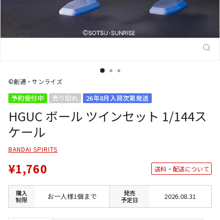
閉
じ
る
(E
©創通・サンライズ
予約受付中
売り切れ
26年8月入荷次第発送
HGUC ボール ツインセット 1/144ス
ケール
BANDAI SPIRITS
¥1,760
送料・配送について
購入
発売
お一人様1個まで
2026.08.31
制限
予定日