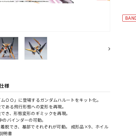
BAND
仕様
ダムＯＯ」に登場するガンダムハルートをキット化。
徴である飛行形態への変形を再現。
脱でき、形態変形のギミックを再現。
中のバインダーの可動。
着脱でき、基部でそれぞれが可動。 成形品×9、ホイル
説明書