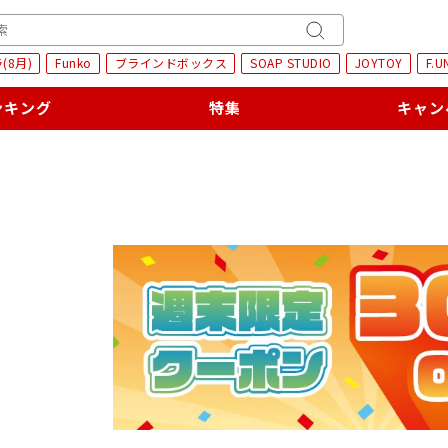
H
キ
(8月)
Funko
ブラインドボックス
SOAP STUDIO
JOYTOY
F.U
ー
ワ
ンキング
特集
キャン
ー
ド
検
索