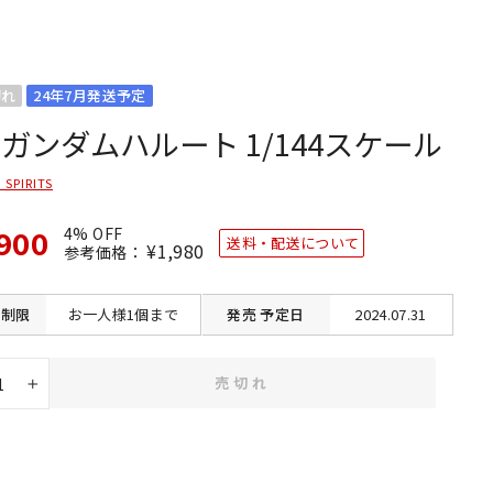
切れ
24年7月発送予定
 ガンダムハルート 1/144スケール
 SPIRITS
900
4% OFF
送料・配送について
通
¥1,980
SALE
参考価格：
常
価
価
格
格
制限
お一人様1個まで
発売
予定日
2024.07.31
売切れ
+