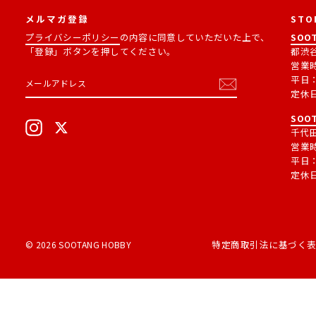
メルマガ登録
STO
プライバシーポリシー
の内容に同意していただいた上で、
SOOT
「登録」ボタンを押してください。
都渋谷
営業
メ
購
平日：1
ー
読
定休
ル
す
ア
る
SOOT
ド
Instagram
X
レ
千代田
ス
営業
平日：1
定休
特定商取引法に基づく
© 2026 SOOTANG HOBBY