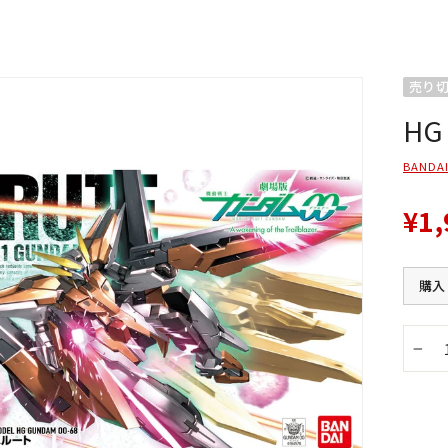
売り
HG
BANDAI
¥1,
購入
−