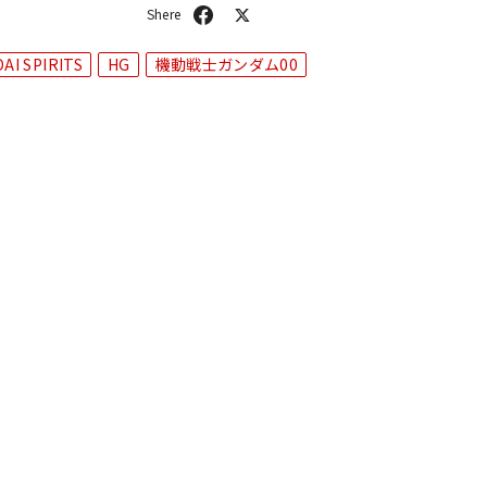
シ
ポ
ェ
ス
ア
ト
AI SPIRITS
HG
機動戦士ガンダム00