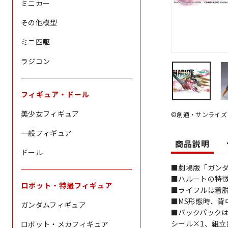
ミニカー
その他模型
ミニ四駆
ラジコン
フィギュア・ドール
美少女フィギュア
©創通・サンライズ
一般フィギュア
商品説明
ドール
■劇場版「ガン
■ハルートの特
ロボット・特撮フィギュア
■ライフルは着
■MS形態時、背
ガンダムフィギュア
■バックパックは
シール×1、組立
ロボット・メカフィギュア