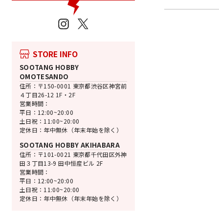
Instagram
X
STORE INFO
SOOTANG HOBBY
OMOTESANDO
住所：〒150-0001 東京都渋谷区神宮前
４丁目26-12 1F・2F
営業時間：
平日：12:00~20:00
土日祝：11:00~20:00
定休日：年中無休（年末年始を除く）
SOOTANG HOBBY AKIHABARA
売切れ
住所：〒101-0021 東京都千代田区外神
BANDAI SPIRITS
田３丁目13-9 田中恒産ビル 2F
営業時間：
HG ガンダムハルー
平日：12:00~20:00
ール
土日祝：11:00~20:00
機動戦士ガンダム00
定休日：年中無休（年末年始を除く）
通
SALE
¥1,980
¥1,900 [4%
常
価