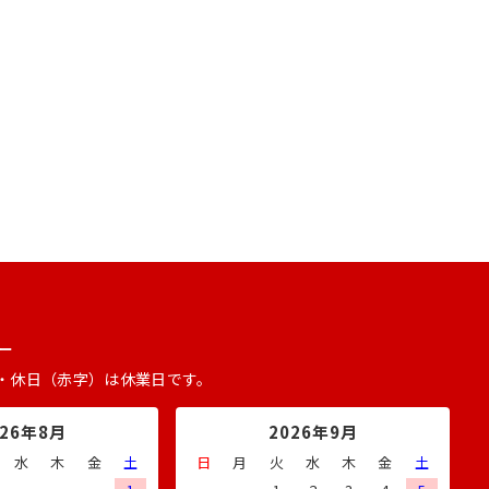
ー
・休日（赤字）は休業日です。
026年8月
2026年9月
水
木
金
土
日
月
火
水
木
金
土