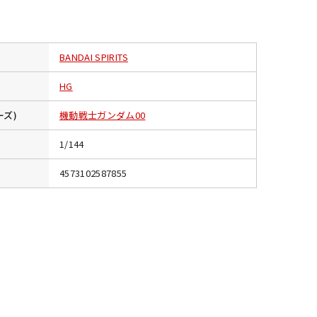
BANDAI SPIRITS
HG
ーズ)
機動戦士ガンダム00
1/144
4573102587855