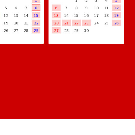
1
1
2
3
4
5
5
6
7
8
6
7
8
9
10
11
12
12
13
14
15
13
14
15
16
17
18
19
19
20
21
22
20
21
22
23
24
25
26
26
27
28
29
27
28
29
30