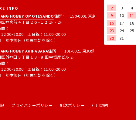
2
3
4
RE INFO
9
10
11
ANG HOBBY OMOTESANDO
住所：〒150-0001 東京
区神宮前４丁目２６−１２ 1F・2F
16
17
18
時間：
23
24
25
2:00~20:00 土日祝：11:00~20:00
30
31
日：年中無休（年末年始を除く）
ANG HOBBY AKIHABARA
住所：〒101-0021 東京都
区外神田３丁目１３−９ 田中恒産ビル 2F
時間：
2:00~20:00 土日祝：11:00~20:00
日：年中無休（年末年始を除く）
表記
プライバシーポリシー
配送ポリシー
利用規約