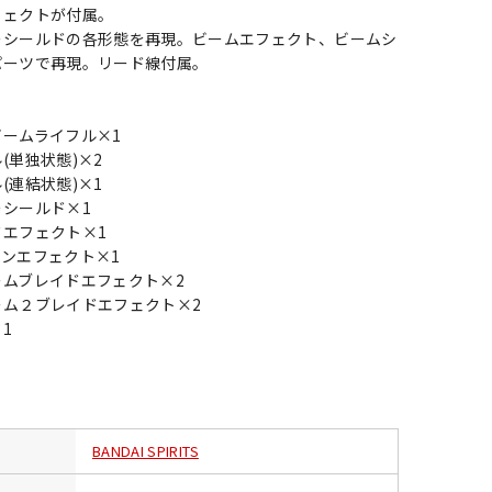
フェクトが付属。
ーシールドの各形態を再現。ビームエフェクト、ビームシ
パーツで再現。リード線付属。
ームライフル×1
(単独状態)×2
(連結状態)×1
シールド×1
エフェクト×1
ンエフェクト×1
ムブレイドエフェクト×2
ーム２ブレイドエフェクト×2
1
BANDAI SPIRITS