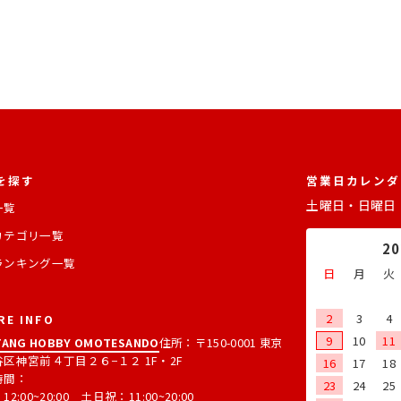
を探す
営業日カレンダ
土曜日・日曜日
一覧
カテゴリ一覧
2
ランキング一覧
日
月
火
2
3
4
RE INFO
9
10
11
ANG HOBBY OMOTESANDO
住所：〒150-0001 東京
区神宮前４丁目２６−１２ 1F・2F
16
17
18
時間：
23
24
25
2:00~20:00 土日祝：11:00~20:00