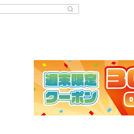
キ
ー
ワ
ー
ド
検
索