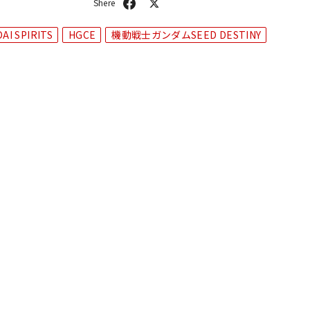
シ
ポ
ェ
ス
ア
ト
AI SPIRITS
HGCE
機動戦士ガンダムSEED DESTINY