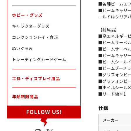
■各種ビームエ
■ビームキャリ
ホビー・グッズ
ールドはクリア
キャラクターグッズ
【付属品】
■高エネルギービ
コレクショントイ・食玩
■ビームサーベル
ぬいぐるみ
■ビームサーベル
■ビームキャリー
トレーディングカードゲーム
■ビームシールド
■ビームブーメラ
■グリフォンビー
工具・ディスプレイ用品
■グリフォンビ
■ホイルシール×
■リード線×1
年齢制限商品
仕様
FOLLOW US!
メーカー