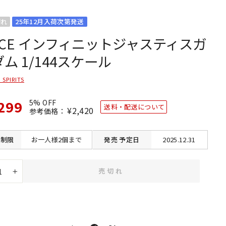
切れ
25年12月入荷次第発送
GCE インフィニットジャスティスガ
ム 1/144スケール
 SPIRITS
299
5% OFF
送料・配送について
通
¥2,420
SALE
参考価格：
常
価
価
格
格
制限
お一人様2個まで
発売
予定日
2025.12.31
売切れ
+