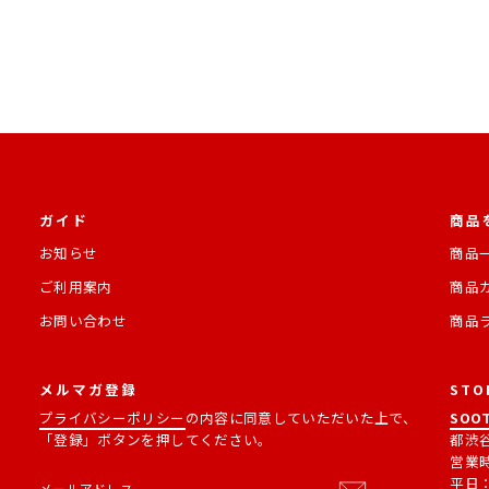
ガイド
商品
お知らせ
商品
ご利用案内
商品
お問い合わせ
商品
メルマガ登録
STO
プライバシーポリシー
の内容に同意していただいた上で、
SOOT
「登録」ボタンを押してください。
都渋谷
営業
メ
購
平日：1