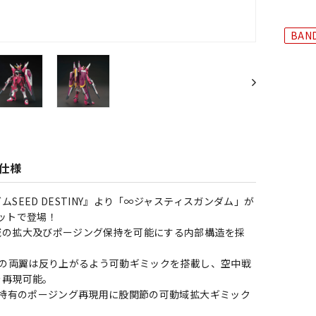
BAND
仕様
SEED DESTINY』より「∞ジャスティスガンダム」が
ットで登場！
域の拡大及びポージング保持を可能にする内部構造を採
1の両翼は反り上がるよう可動ギミックを搭載し、空中戦
を再現可能。
ズ特有のポージング再現用に股関節の可動域拡大ギミック