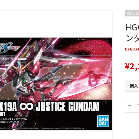
売り
H
ンダ
BANDAI
¥2,
購入
−