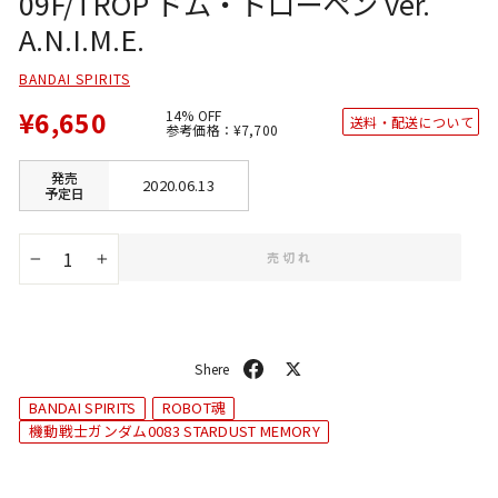
09F/TROP ドム・トローペン ver.
A.N.I.M.E.
BANDAI SPIRITS
¥6,650
14% OFF
送料・配送について
通
SALE
参考価格：
¥7,700
常
価
価
格
格
発売
2020.06.13
予定日
売切れ
−
+
シ
ポ
ェ
ス
BANDAI SPIRITS
ROBOT魂
ア
ト
機動戦士ガンダム0083 STARDUST MEMORY