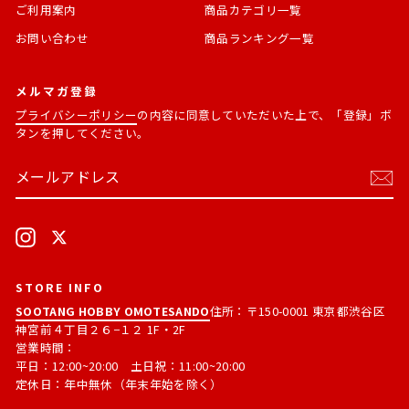
ご利用案内
商品カテゴリ一覧
お問い合わせ
商品ランキング一覧
メルマガ登録
プライバシーポリシー
の内容に同意していただいた上で、「登録」ボ
タンを押してください。
メ
購
ー
読
ル
す
ア
る
ド
Instagram
X
レ
ス
STORE INFO
SOOTANG HOBBY OMOTESANDO
住所：〒150-0001 東京都渋谷区
神宮前４丁目２６−１２ 1F・2F
営業時間：
平日：12:00~20:00 土日祝：11:00~20:00
定休日：年中無休（年末年始を除く）