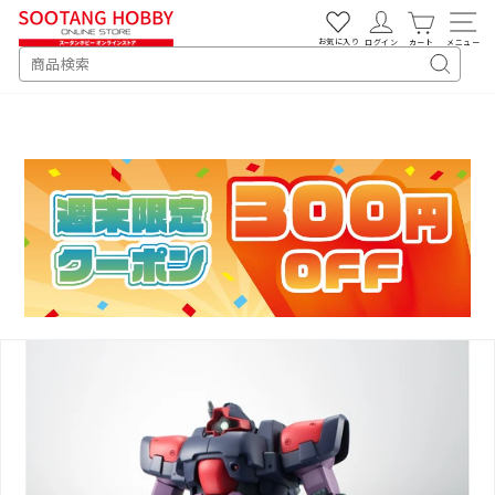
次
へ
お気に入り
ログイン
カート
メニュー
SEARCH
キ
ー
ワ
ー
ド
検
索