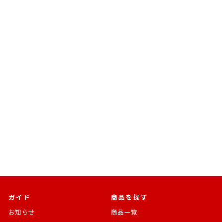
売切れ
BANDAI SPIRITS
ROBOT魂 ＜SIDE MS＞
MS-09F/TROP ドム・トロ
ーペン ver. A.N.I.M.E.
機動戦士ガンダム0083 STARDUST
MEMORY
通
SALE
¥7,700
¥6,650 [14%OFF]
常
価
価
格
格
ガイド
商品を探す
お知らせ
商品一覧