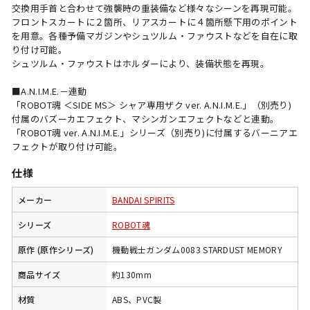
交換用手首と合わせて強襲時の重装備など様々なシーンを再現可能。
フロントスカートに２箇所、リアスカートに４箇所懸下用のポイント
を用意。各種予備マガジンやシュツルム・ファウストなどを自在に取
り付け可能。
シュツルム・ファウストはホルダーにより、装備状態を再現。
■A.N.I.M.E.－連動
「ROBOT魂 ＜SIDE MS＞ シャア専用ザク ver. A.N.I.M.E.」（別売り)
付属のバズーカエフェクト、マシンガンエフェクトなどと連動。
「ROBOT魂 ver. A.N.I.M.E.」シリーズ（別売り)に付属するバーニアエ
フェクトが取り付け可能。
仕様
メーカー
BANDAI SPIRITS
シリーズ
ROBOT魂
原作 (原作シリーズ)
機動戦士ガンダム0083 STARDUST MEMORY
商品サイズ
約130mm
材質
ABS、PVC製