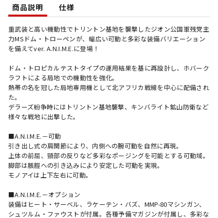
商品説明
仕様
重武装と高い機動性でトリントン基地を襲撃したジオン公国軍残党主
力MSドム・トローペンが、幅広い可動と多彩な装備バリエーション
を備えてver. A.N.I.M.E.に登場！
ドム・トロピカルテストタイプの運用結果を基に再設計し、ホバーク
ラフトによる局地での機動性を強化。
熱帯の名を冠した局地専用機として北アフリカ戦線を中心に配備され
た。
デラーズ紛争時にはトリントン基地襲撃、キンバライト鉱山防衛など
様々な戦地に出撃した。
■A.N.I.M.E.－可動
引き出し式の肩関節により、内側への腕可動を自然に再現。
上体の前屈、頸部の反りなど多彩なポージングを可能とする可動域。
脚部は脹脛への引き込みにより安定した可動を実現。
モノアイは上下左右に可動。
■A.N.I.M.E.－オプション
装備はヒート・サーベル、ラケーテン・バズ、MMP-80マシンガン、
シュツルム・ファウストが付属。各種予備マガジンが付属し、多彩な