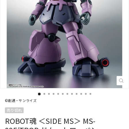
閉
じ
る
(E
©創通・サンライズ
売り切れ
ROBOT魂 ＜SIDE MS＞ MS-