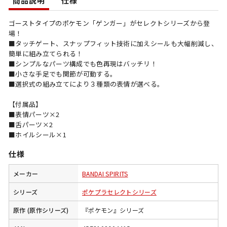
商品説明
仕様
ゴーストタイプのポケモン「ゲンガー」がセレクトシリーズから登
場！
■タッチゲート、スナップフィット技術に加えシールも大幅削減し、
簡単に組み立てられる！
■シンプルなパーツ構成でも色再現はバッチリ！
■小さな手足でも関節が可動する。
■選択式の組み立てにより３種類の表情が選べる。
【付属品】
■表情パーツ×2
■舌パーツ×2
■ホイルシール×1
仕様
メーカー
BANDAI SPIRITS
シリーズ
ポケプラセレクトシリーズ
原作 (原作シリーズ)
『ポケモン』シリーズ