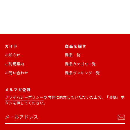
常
価
価
格
格
ガイド
商品を探す
お知らせ
商品一覧
ご利用案内
商品カテゴリ一覧
お問い合わせ
商品ランキング一覧
メルマガ登録
プライバシーポリシー
の内容に同意していただいた上で、「登録」ボ
タンを押してください。
メ
購
ー
読
ル
す
ア
る