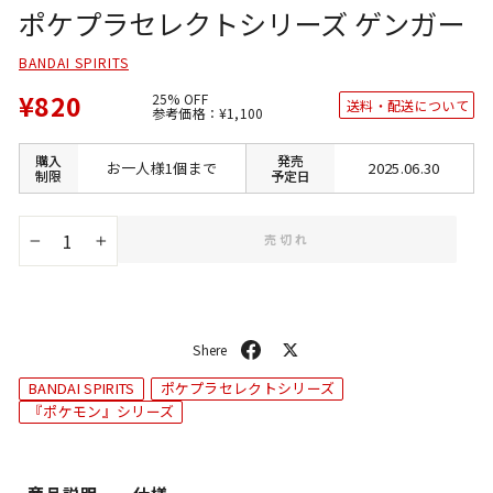
ポケプラセレクトシリーズ ゲンガー
BANDAI SPIRITS
¥820
25% OFF
送料・配送について
通
SALE
参考価格：
¥1,100
常
価
価
格
格
購入
発売
お一人様1個まで
2025.06.30
制限
予定日
売切れ
−
+
シ
ポ
ェ
ス
BANDAI SPIRITS
ポケプラセレクトシリーズ
ア
ト
『ポケモン』シリーズ