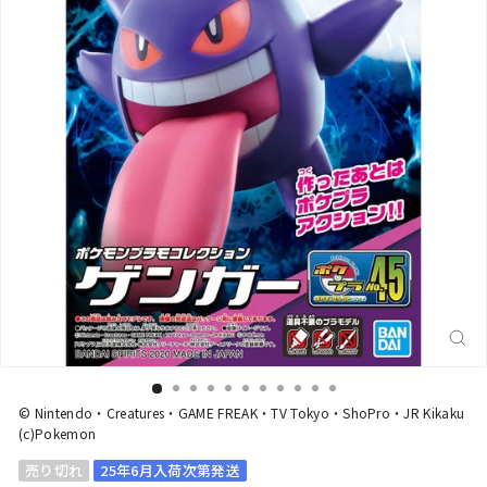
閉
じ
る
(E
© Nintendo・Creatures・GAME FREAK・TV Tokyo・ShoPro・JR Kikaku
(c)Pokemon
売り切れ
25年6月入荷次第発送