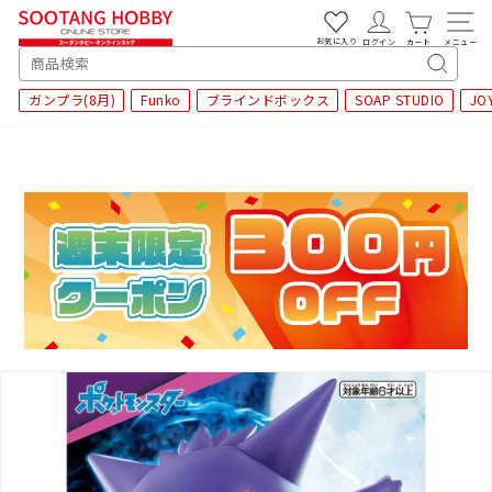
次
へ
お気に入り
ログイン
カート
メニュー
SEARCH
キ
ガンプラ(8月)
Funko
ブラインドボックス
SOAP STUDIO
JO
ー
ワ
ー
ド
検
索