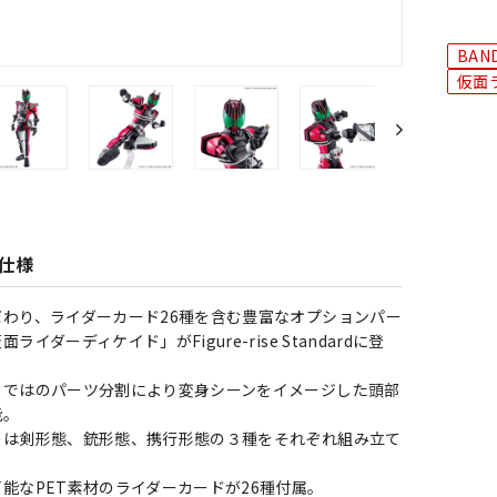
BAND
仮面
仕様
わり、ライダーカード26種を含む豊富なオプションパー
イダーディケイド」がFigure-rise Standardに登
らではのパーツ分割により変身シーンをイメージした頭部
能。
ーは剣形態、銃形態、携行形態の３種をそれぞれ組み立て
能なPET素材のライダーカードが26種付属。