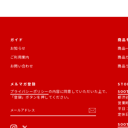
ガイド
商品
お知らせ
商品
ご利用案内
商品
お問い合わせ
商品
メルマガ登録
STO
プライバシーポリシー
の内容に同意していただいた上で、
SOOT
「登録」ボタンを押してください。
都渋谷
営業
メ
購
平日：1
ー
読
定休
ル
す
ア
る
SOOT
ド
Instagram
X