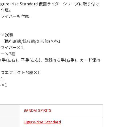
ure-rise Standard 仮面ライダーシリーズに取り付け
ー付属。
ドライバーも付属。
×26種
（携行形態/銃形態/剣形態)×各1
ライバー×1
ー×7種
り手(左右)、平手(左右)、武器持ち手(右手)、カード保持
イズエフェクト台座×1
1
×1
BANDAI SPIRITS
Figure-rise Standard