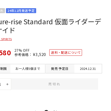
切れ
24年12月発送予定
gure-rise Standard 仮面ライダーデ
ケイド
 SPIRITS
580
27% OFF
送料・配送について
通
¥3,520
SALE
参考価格：
常
価
価
格
格
制限
お一人様5個まで
発売
予定日
2024.12.31
売切れ
+