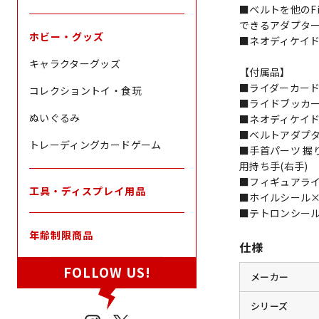
■ベルトを他のFig
できるアダプタ
ホビー・グッズ
■ネオディケイ
キャラクターグッズ
【付属品】
■ライダーカード
コレクショントイ・食玩
■ライドブッカー
ぬいぐるみ
■ネオディケイド
■ベルトアダプタ
トレーディングカードゲーム
■手首パーツ 握
用持ち手(右手)
■フィギュアラ
工具・ディスプレイ用品
■ホイルシール×
■テトロンシール
年齢制限商品
仕様
FOLLOW US!
メーカー
シリーズ