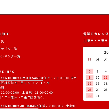
を探す
営業日カレンダ
土曜日・日曜日
一覧
カテゴリ一覧
2
ランキング一覧
日
月
火
2
3
4
RE INFO
9
10
11
ANG HOBBY OMOTESANDO
住所：〒150-0001 東京
区神宮前４丁目２６−１２ 1F・2F
16
17
18
時間：
23
24
25
2:00~20:00 土日祝：11:00~20:00
30
31
日：年中無休（年末年始を除く）
ANG HOBBY AKIHABARA
住所：〒101-0021 東京都