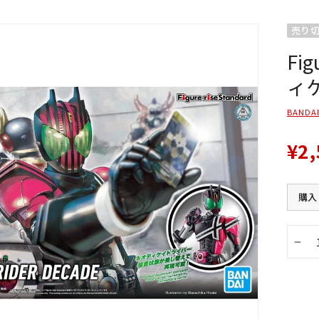
売り
Fi
ィ
BANDAI
¥2,
購入
−