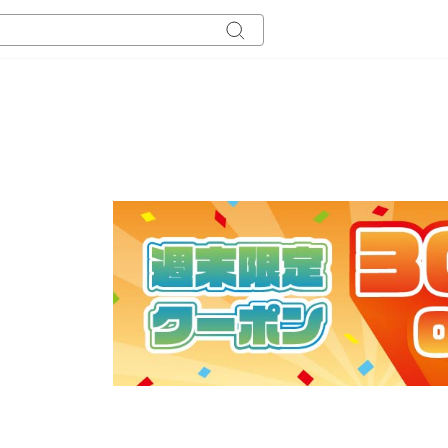
キ
ー
ワ
ー
ド
検
索