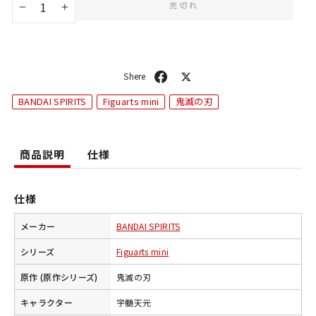
売切れ
−
+
シ
ポ
ェ
ス
BANDAI SPIRITS
Figuarts mini
鬼滅の刃
ア
ト
商品説明
仕様
仕様
メーカー
BANDAI SPIRITS
シリーズ
Figuarts mini
原作 (原作シリーズ)
鬼滅の刃
キャラクター
宇髄天元