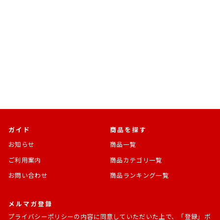
売切れ
BANDAI SPIRITS
Figuarts mini 宇髄天元
鬼滅の刃
通
SALE
¥3,520
¥2,500 [29%OFF]
常
価
価
格
格
ガイド
商品を探す
お知らせ
商品一覧
ご利用案内
商品カテゴリ一覧
お問い合わせ
商品ランキング一覧
メルマガ登録
プライバシーポリシー
の内容に同意していただいた上で、「登録」ボ