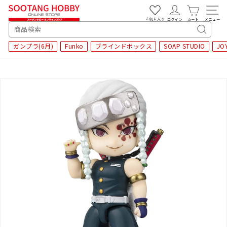
次
へ
お気に入り
ログイン
カート
メニュー
SEARCH
キ
ガンプラ(6月)
Funko
ブラインドボックス
SOAP STUDIO
JO
ー
ワ
ー
ド
検
索