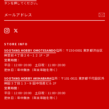
タンを押してください。
メ
購
ー
読
ル
す
ア
る
ド
Instagram
X
レ
ス
STORE INFO
SOOTANG HOBBY OMOTESANDO
住所：〒150-0001 東京都渋谷区
神宮前４丁目２６−１２ 1F・2F
営業時間：
平日：12:00~20:00 土日祝：11:00~20:00
定休日：年中無休（年末年始を除く）
SOOTANG HOBBY AKIHABARA
住所：〒101-0021 東京都千代田区外
神田３丁目１３−９ 田中恒産ビル 2F
営業時間：
平日：12:00~20:00 土日祝：11:00~20:00
定休日：年中無休（年末年始を除く）