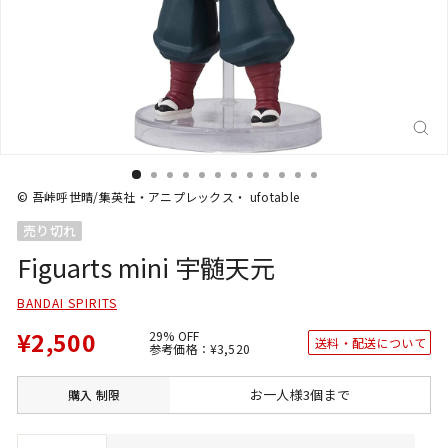
閉
じ
る
(E
© 吾峠呼世晴/集英社・アニプレックス・ ufotable
売り切れ
Figuarts mini 宇髄天元
BANDAI SPIRITS
¥2,500
29% OFF
送料・配送について
通
SALE
参考価格：
¥3,520
常
価
価
格
格
お一人様3個まで
購入
制限