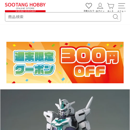
次
へ
お気に入り
ログイン
カート
メニュー
SEARCH
キ
ー
ワ
ー
ド
検
索