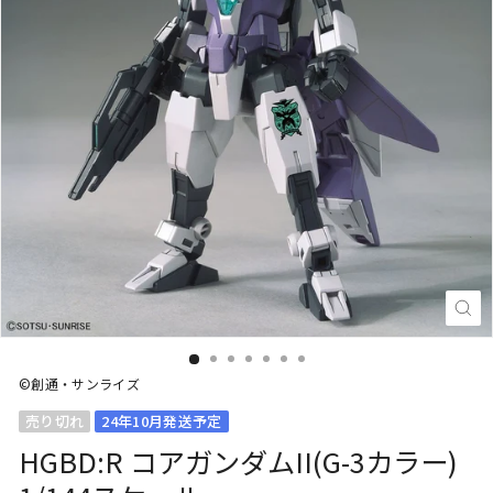
閉
じ
る
(E
©創通・サンライズ
売り切れ
24年10月発送予定
HGBD:R コアガンダムII(G-3カラー)