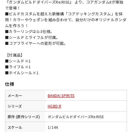
『ガンダムビルドダイバーズRe:RISE』 より、コアガンダムIIが単独
で登場！
■ビルドカスタムを超えた新機構「コアドッキングカスタム」を採
用！カラーやウェポンを組み合わせて、自分だけのオリジナルガンダ
ムを作ろう！
■カラーリングはG-3仕様。
■シールドとライフルが付属。
■コアフライヤーへの変形が可能。
【付属品】
■シールド×1
■ライフル×1
■ホイルシール×1
仕様
メーカー
BANDAI SPIRITS
シリーズ
HGBD:R
原作 (原作シリーズ)
ガンダムビルドダイバーズRe:RISE
スケール
1/144