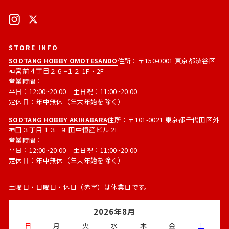
ア
る
ド
Instagram
X
レ
ス
STORE INFO
SOOTANG HOBBY OMOTESANDO
住所：〒150-0001 東京都渋谷区
神宮前４丁目２６−１２ 1F・2F
営業時間：
平日：12:00~20:00 土日祝：11:00~20:00
定休日：年中無休（年末年始を除く）
SOOTANG HOBBY AKIHABARA
住所：〒101-0021 東京都千代田区外
神田３丁目１３−９ 田中恒産ビル 2F
営業時間：
平日：12:00~20:00 土日祝：11:00~20:00
定休日：年中無休（年末年始を除く）
土曜日・日曜日・休日（赤字）は休業日です。
2026年8月
日
月
火
水
木
金
土