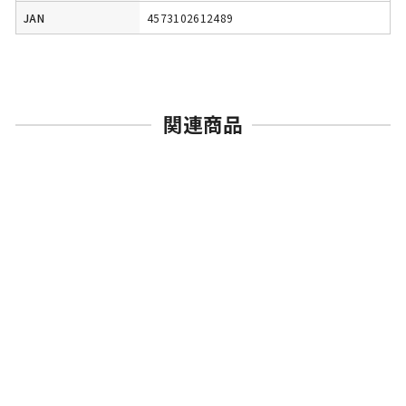
JAN
4573102612489
関連商品
売切れ
BANDAI SPIRITS
HGBD:R コアガンダム
II(G-3カラー) 1/144スケ
ール
ガンダムビルドダイバーズRe:RISE