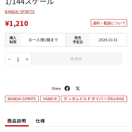
1/144スケール
BANDAI SPIRITS
¥1,210
送料・配送について
購入
発売
お一人様1個まで
2024.10.31
制限
予定日
売切れ
−
+
シ
ポ
ェ
ス
BANDAI SPIRITS
HGBD:R
ガンダムビルドダイバーズRe:RISE
ア
ト
商品説明
仕様