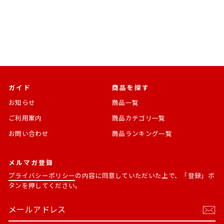
通
SALE
¥4,400
¥3,256 [26%OFF]
常
価
価
格
格
ガイド
商品を探す
お知らせ
商品一覧
ご利用案内
商品カテゴリ一覧
お問い合わせ
商品ランキング一覧
メルマガ登録
プライバシーポリシー
の内容に同意していただいた上で、「登録」ボ
タンを押してください。
メ
購
ー
読
ル
す