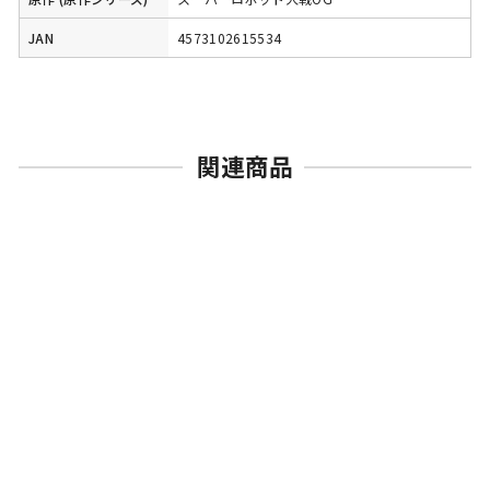
JAN
4573102615534
関連商品
売切れ
BANDAI SPIRITS
HG サイバスター
スーパーロボット大戦OG