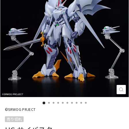
閉
じ
る
(E
©SRWOG PRJECT
売り切れ