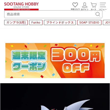
次
へ
お気に入り
ログイン
カート
メニュー
SEARCH
キ
ガンプラ(8月)
Funko
ブラインドボックス
SOAP STUDIO
JO
ー
ワ
ー
ド
検
索