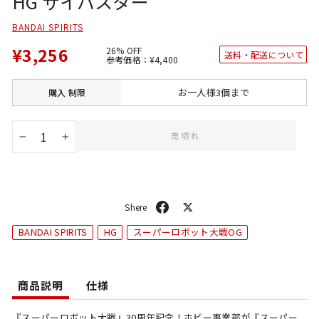
HG サイバスター
BANDAI SPIRITS
¥3,256
26% OFF
送料・配送について
通
SALE
参考価格：
¥4,400
常
価
価
格
格
お一人様3個まで
購入
制限
売切れ
−
+
シ
ポ
ェ
ス
BANDAI SPIRITS
HG
スーパーロボット大戦OG
ア
ト
商品説明
仕様
『スーパーロボット大戦』30周年記念！ホビー事業部が『スーパー