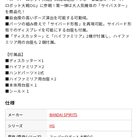
ロボット大戦OG』に参戦！第一弾は大人気機体の「サイバスター」
を商品化！
■自由度の高いポーズ演出を可能する可動域。
■パーツの組み換えで「サイバード形態」を再現可能。サイバード形
態でのディスプレイを可能にする台座も付属。
■「ディスカッター」と「ハイファミリア」2機が付属し、ハイファ
ミリア用の台座も２個付属。
【付属品】
■ディスカッター×1
■ハイファミリア×2
■ハンドパーツ×1式
■ハイファミリア用台座×2
■本体用台座×１
■シール×１
仕様
メーカー
BANDAI SPIRITS
シリーズ
HG
原作 (原作シリーズ)
スーパーロボット大戦OG