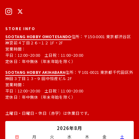
ア
る
ド
Instagram
X
レ
ス
STORE INFO
SOOTANG HOBBY OMOTESANDO
住所：〒150-0001 東京都渋谷区
神宮前４丁目２６−１２ 1F・2F
営業時間：
平日：12:00~20:00 土日祝：11:00~20:00
定休日：年中無休（年末年始を除く）
SOOTANG HOBBY AKIHABARA
住所：〒101-0021 東京都千代田区外
神田３丁目１３−９ 田中恒産ビル 2F
営業時間：
平日：12:00~20:00 土日祝：11:00~20:00
定休日：年中無休（年末年始を除く）
土曜日・日曜日・休日（赤字）は休業日です。
2026年8月
日
月
火
水
木
金
土