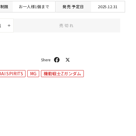
制限
お一人様1個まで
発売
予定日
2025.12.31
売切れ
+
シ
ポ
ェ
ス
ア
ト
AI SPIRITS
MG
機動戦士Zガンダム