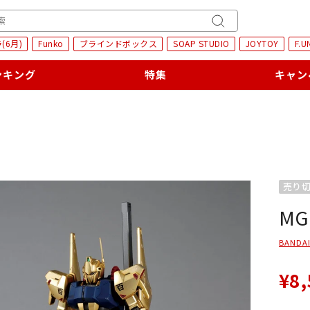
H
キ
(6月)
Funko
ブラインドボックス
SOAP STUDIO
JOYTOY
F.U
ー
ワ
ンキング
特集
キャン
ー
ド
検
索
売り
MG
BANDAI
¥8,