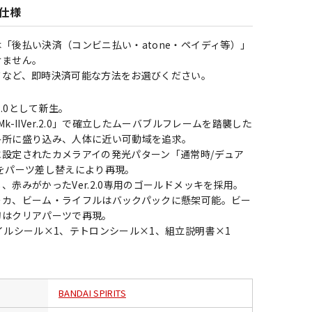
仕様
「後払い決済（コンビニ払い・atone・ペイディ等）」
けません。
ドなど、即時決済可能な方法をお選びください。
.2.0として新生。
k-IIVer.2.0」で確立したムーバブルフレームを踏襲した
各所に盛り込み、人体に近い可動域を追求。
に設定されたカメラアイの発光パターン「通常時/デュア
をパーツ差し替えにより再現。
、赤みがかったVer.2.0専用のゴールドメッキを採用。
ーカ、ビーム・ライフルはバックパックに懸架可能。ビー
刃はクリアパーツで再現。
イルシール×1、テトロンシール×1、組立説明書×1
BANDAI SPIRITS