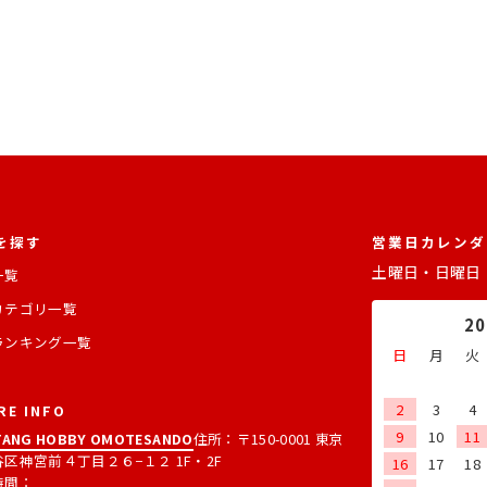
を探す
営業日カレンダ
土曜日・日曜日
一覧
カテゴリ一覧
2
ランキング一覧
日
月
火
2
3
4
RE INFO
9
10
11
ANG HOBBY OMOTESANDO
住所：〒150-0001 東京
区神宮前４丁目２６−１２ 1F・2F
16
17
18
時間：