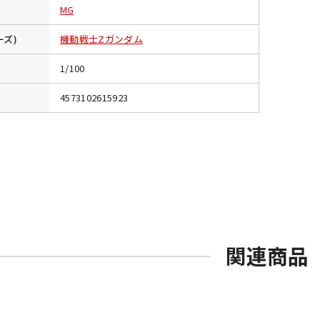
MG
ーズ)
機動戦士Zガンダム
1/100
4573102615923
関連商品