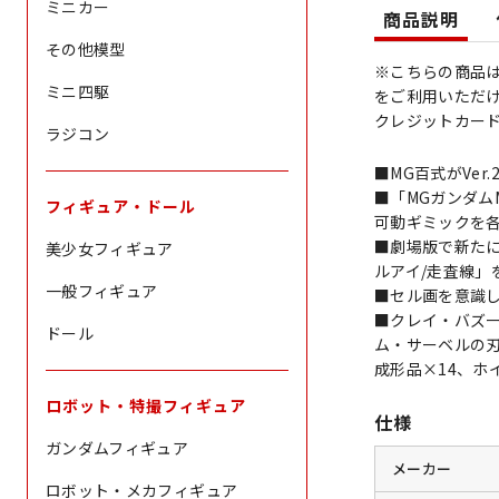
ミニカー
商品説明
その他模型
※こちらの商品は
ミニ四駆
をご利用いただ
クレジットカー
ラジコン
■MG百式がVer
■「MGガンダムM
フィギュア・ドール
可動ギミックを
■劇場版で新た
美少女フィギュア
ルアイ/走査線」
一般フィギュア
■セル画を意識し
■クレイ・バズ
ドール
ム・サーベルの
成形品×14、ホ
ロボット・特撮フィギュア
仕様
ガンダムフィギュア
メーカー
ロボット・メカフィギュア